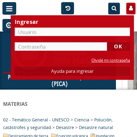
Ingresar
Olvidé mi contraseña
Ayuda para ingresar
MATERIAS
02 - Temático General - UNESCO
>
Ciencia
>
Polución,
catástrofes y seguridad
>
Desastre
>
Desastre natural
Deslizamiento de tierra
Erupción volcánica
Inundación