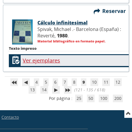
Reservar
Cálculo infinitesimal
Spivak, Michael .- Barcelona (España) :
Reverté,
1980
.
Material bibliográfico en formato papel.
Texto impreso
Ver ejemplares
4
5
6
7
8
9
10
11
12
13
14
(121 - 135 / 618)
Por página :
25
50
100
200
Contacto