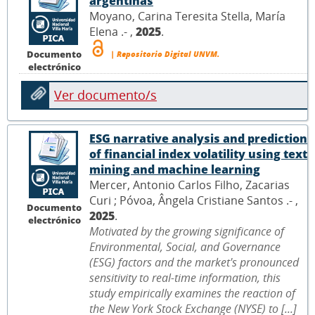
argentinas
Moyano, Carina Teresita Stella, María
Elena .- ,
2025
.
Documento
| Repositorio Digital UNVM.
electrónico
Ver documento/s
ESG narrative analysis and prediction
of financial index volatility using text
mining and machine learning
Mercer, Antonio Carlos Filho, Zacarias
Curi ; Póvoa, Ângela Cristiane Santos .- ,
Documento
2025
.
electrónico
Motivated by the growing significance of
Environmental, Social, and Governance
(ESG) factors and the market's pronounced
sensitivity to real-time information, this
study empirically examines the reaction of
the New York Stock Exchange (NYSE) to [...]