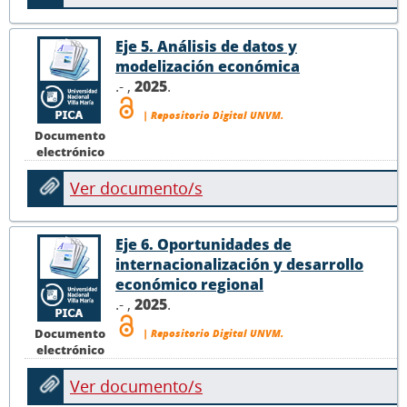
Eje 5. Análisis de datos y
modelización económica
.- ,
2025
.
| Repositorio Digital UNVM.
Documento
electrónico
Ver documento/s
Eje 6. Oportunidades de
internacionalización y desarrollo
económico regional
.- ,
2025
.
Documento
| Repositorio Digital UNVM.
electrónico
Ver documento/s