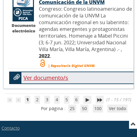
Comunicación de la UNVM
Congreso: Congreso latinoamericano de
comunicación de la UNVM La
comunicación regional en su laberinto:
Documento
agendas emergentes y protagonistas
electrónico
territoriales. Homenaje a Mabel Piccini
(3; 6-7 jun. 2022; Universidad Nacional
Villa María, Villa María, Argentina) .- ,
2022
.
| Repositorio Digital UNVM.
Ver documento/s
1
2
3
4
5
6
(1 - 15 / 197)
Por página :
25
50
100
Ver todo
Contacto