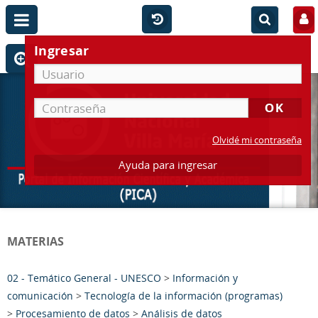
Ingresar
Olvidé mi contraseña
Ayuda para ingresar
MATERIAS
02 - Temático General - UNESCO
>
Información y
comunicación
>
Tecnología de la información (programas)
>
Procesamiento de datos
>
Análisis de datos