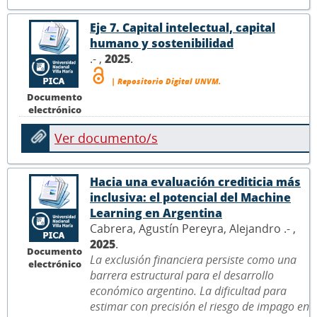
Eje 7. Capital intelectual, capital
humano y sostenibilidad
.- ,
2025
.
| Repositorio Digital UNVM.
Documento
electrónico
Ver documento/s
Hacia una evaluación crediticia más
inclusiva: el potencial del Machine
Learning en Argentina
Cabrera, Agustín Pereyra, Alejandro .- ,
2025
.
Documento
La exclusión financiera persiste como una
electrónico
barrera estructural para el desarrollo
económico argentino. La dificultad para
estimar con precisión el riesgo de impago en