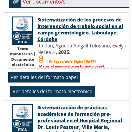
Ver documento/s
Sistematización de los procesos de
intervención de trabajo social en el
campo gerontológico. Laboulaye,
Córdoba
Roldán, Águeda Abigail Tolosano, Evelyn
Texto
Nerea .- ,
2025
.
manuscrito |
Documento
| En Repositorio Digital UNVM.
electrónico
Material manuscrito en formato papel.
Sistematización de prácticas
académicas de formación pre-
profesional en el Hospital Regional
Dr. Louis Pasteur, Villa María,