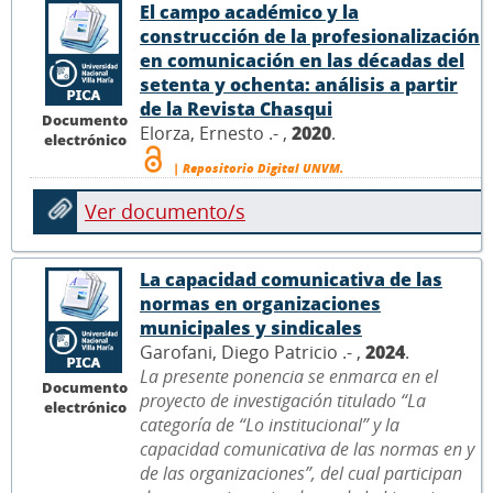
El campo académico y la
construcción de la profesionalización
en comunicación en las décadas del
setenta y ochenta: análisis a partir
de la Revista Chasqui
Documento
Elorza, Ernesto .- ,
2020
.
electrónico
| Repositorio Digital UNVM.
Ver documento/s
La capacidad comunicativa de las
normas en organizaciones
municipales y sindicales
Garofani, Diego Patricio .- ,
2024
.
La presente ponencia se enmarca en el
Documento
proyecto de investigación titulado “La
electrónico
categoría de “Lo institucional” y la
capacidad comunicativa de las normas en y
de las organizaciones”, del cual participan