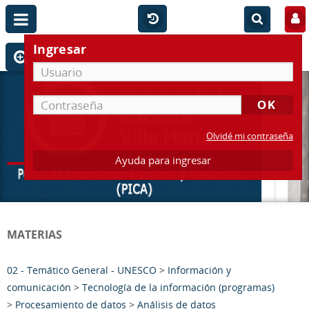
Ingresar
Olvidé mi contraseña
Ayuda para ingresar
MATERIAS
02 - Temático General - UNESCO
>
Información y
comunicación
>
Tecnología de la información (programas)
>
Procesamiento de datos
>
Análisis de datos