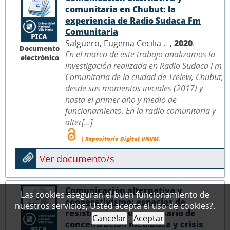
comunitaria en Chubut: la
experiencia de Radio Sudaca Fm
Comunitaria
Salguero, Eugenia Cecilia .- ,
2020
.
Documento
En el marco de este trabajo analizamos la
electrónico
investigación realizada en Radio Sudaca Fm
Comunitaria de la ciudad de Trelew, Chubut,
desde sus momentos iniciales (2017) y
hasta el primer año y medio de
funcionamiento. En la radio comunitaria y
alter[...]
| Repositorio Digital UNVM.
Ver documento/s
Comunicación alternativa y
Las cookies aseguran el buen funcionamiento de
cooperativismo: espacios de
nuestros servicios; Usted acepta el uso de cookies?.
resistencia en un escenario de
Cancelar
Aceptar
concentración mediática y crisis