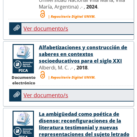
María, Argentina) .- ,
2024
.
| Repositorio Digital UNVM.
Ver documento/s
Alfabetizaciones y construcción de
saberes en contextos
socioeducativos para el siglo XXI
Alberdi, M. C. .- ,
2018
.
Documento
| Repositorio Digital UNVM.
electrónico
Ver documento/s
La ambigüedad como poética de
disenso: reconfiguraciones de la
literatura testimonial y nuevas
representaciones del sujeto letrado