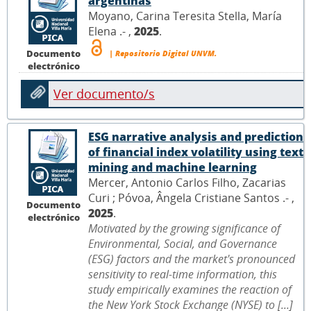
argentinas
Moyano, Carina Teresita Stella, María
Elena .- ,
2025
.
Documento
| Repositorio Digital UNVM.
electrónico
Ver documento/s
ESG narrative analysis and prediction
of financial index volatility using text
mining and machine learning
Mercer, Antonio Carlos Filho, Zacarias
Curi ; Póvoa, Ângela Cristiane Santos .- ,
Documento
2025
.
electrónico
Motivated by the growing significance of
Environmental, Social, and Governance
(ESG) factors and the market's pronounced
sensitivity to real-time information, this
study empirically examines the reaction of
the New York Stock Exchange (NYSE) to [...]