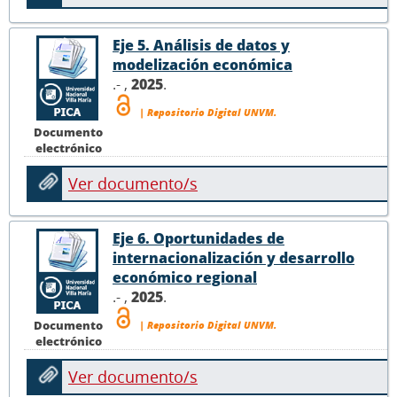
Eje 5. Análisis de datos y
modelización económica
.- ,
2025
.
| Repositorio Digital UNVM.
Documento
electrónico
Ver documento/s
Eje 6. Oportunidades de
internacionalización y desarrollo
económico regional
.- ,
2025
.
Documento
| Repositorio Digital UNVM.
electrónico
Ver documento/s