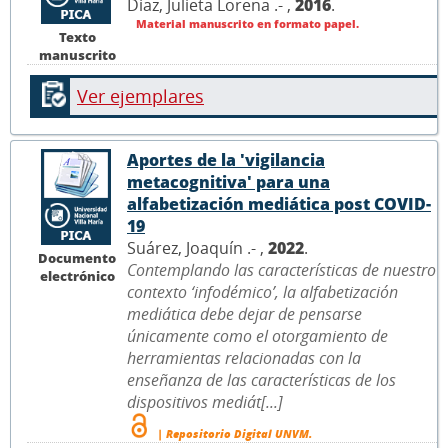
Díaz, Julieta Lorena .- ,
2016
.
Material manuscrito en formato papel.
Texto
manuscrito
Ver ejemplares
Aportes de la 'vigilancia
metacognitiva' para una
alfabetización mediática post COVID-
19
Suárez, Joaquín .- ,
2022
.
Documento
Contemplando las características de nuestro
electrónico
contexto ‘infodémico’, la alfabetización
mediática debe dejar de pensarse
únicamente como el otorgamiento de
herramientas relacionadas con la
enseñanza de las características de los
dispositivos mediát[...]
| Repositorio Digital UNVM.