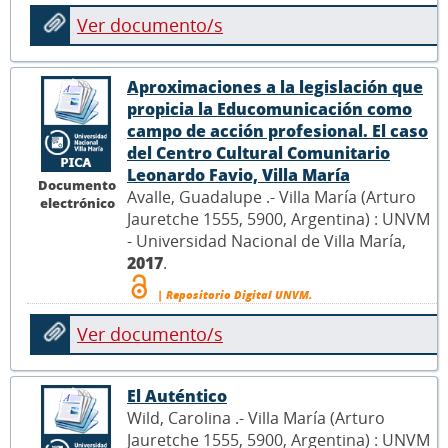
Ver documento/s
Aproximaciones a la legislación que
propicia la Educomunicación como
campo de acción profesional. El caso
del Centro Cultural Comunitario
Leonardo Favio, Villa María
Documento
Avalle, Guadalupe .- Villa María (Arturo
electrónico
Jauretche 1555, 5900, Argentina) : UNVM
- Universidad Nacional de Villa María,
2017
.
| Repositorio Digital UNVM.
Ver documento/s
El Auténtico
Wild, Carolina .- Villa María (Arturo
Jauretche 1555, 5900, Argentina) : UNVM