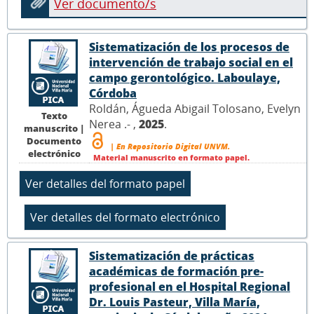
Ver documento/s
Sistematización de los procesos de
intervención de trabajo social en el
campo gerontológico. Laboulaye,
Córdoba
Roldán, Águeda Abigail Tolosano, Evelyn
Texto
Nerea .- ,
2025
.
manuscrito |
Documento
| En Repositorio Digital UNVM.
electrónico
Material manuscrito en formato papel.
Sistematización de prácticas
académicas de formación pre-
profesional en el Hospital Regional
Dr. Louis Pasteur, Villa María,