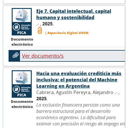
Eje 7. Capital intelectual, capital
humano y sostenibilidad
.- ,
2025
.
| Repositorio Digital UNVM.
Documento
electrónico
Ver documento/s
Hacia una evaluación crediticia más
inclusiva: el potencial del Machine
Learning en Argentina
Cabrera, Agustín Pereyra, Alejandro .- ,
2025
.
Documento
La exclusión financiera persiste como una
electrónico
barrera estructural para el desarrollo
económico argentino. La dificultad para
estimar con precisión el riesgo de impago en