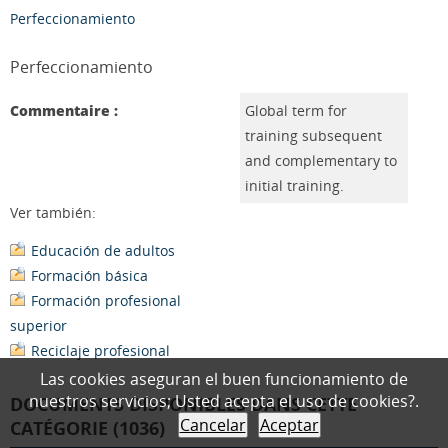
Perfeccionamiento
Perfeccionamiento
Commentaire :
Global term for
training subsequent
and complementary to
initial training.
Ver también:
Educación de adultos
Formación básica
Formación profesional
superior
Reciclaje profesional
Las cookies aseguran el buen funcionamiento de
nuestros servicios; Usted acepta el uso de cookies?.
DOCUMENTS DISPONIBLES DANS CETTE
Cancelar
Aceptar
CATÉGORIE (1036)