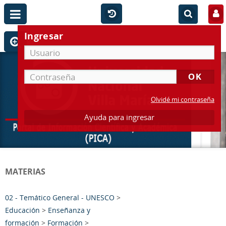
Ingresar
Olvidé mi contraseña
Ayuda para ingresar
MATERIAS
02 - Temático General - UNESCO
>
Educación
>
Enseñanza y
formación
>
Formación
>