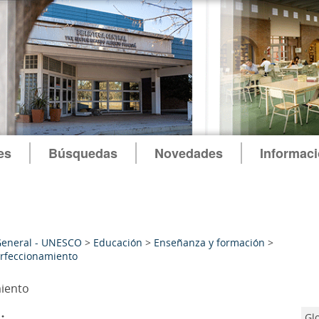
es
Búsquedas
Novedades
Informac
General - UNESCO
>
Educación
>
Enseñanza y formación
>
rfeccionamiento
iento
:
Gl