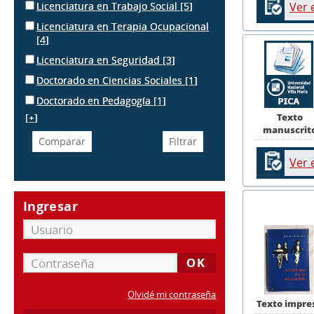
Ver 
Licenciatura en Trabajo Social
[5]
Licenciatura en Terapia Ocupacional
[4]
Licenciatura en Seguridad
[3]
Doctorado en Ciencias Sociales
[1]
Doctorado en Pedagogía
[1]
Texto
[+]
manuscrit
Ver 
Ingresar
Olvidé mi contraseña
Texto impre