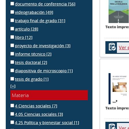
documento de conferencia
[56]
videograbación
[49]
trabajo final de grado
[31]
Texto impre
artículo
[28]
libro
[12]
proyecto de investigación
[3]
Ver 
informe técnico
[2]
tesis doctoral
[2]
diapositiva de microscopio
[1]
tesis de grado
[1]
[+]
Materia
4 Ciencias sociales
[7]
Texto impre
4.05 Ciencias sociales
[3]
4.25 Política y bienestar social
[1]
Ver 