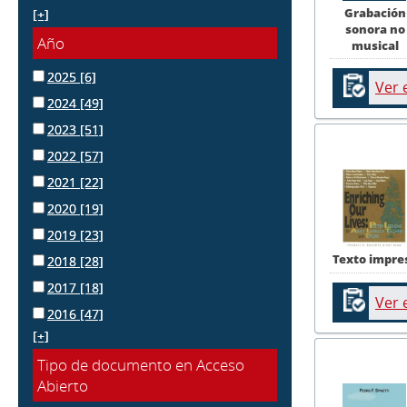
Grabación
[+]
sonora no
Año
musical
2025
[6]
Ver 
2024
[49]
2023
[51]
2022
[57]
2021
[22]
2020
[19]
2019
[23]
Texto impre
2018
[28]
2017
[18]
Ver 
2016
[47]
[+]
Tipo de documento en Acceso
Abierto