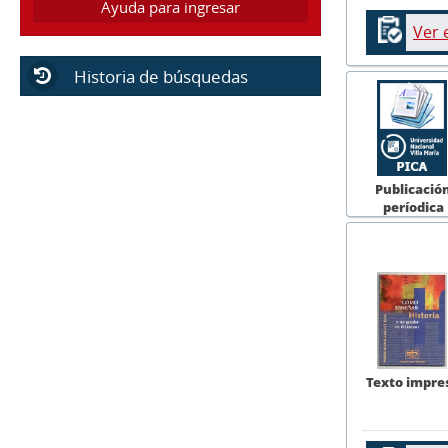
Ayuda para ingresar
Ver 
Historia de búsquedas
Publicació
períodica
Texto impre