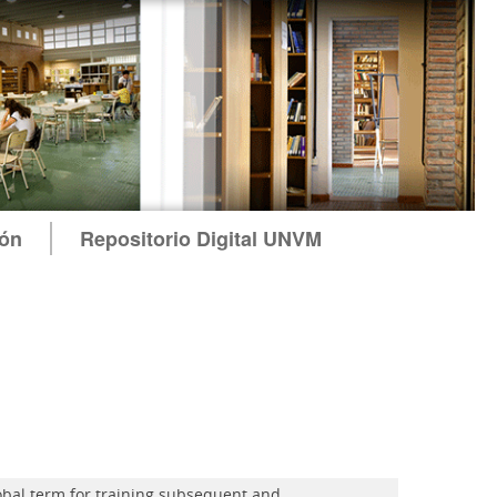
ión
Repositorio Digital UNVM
obal term for training subsequent and