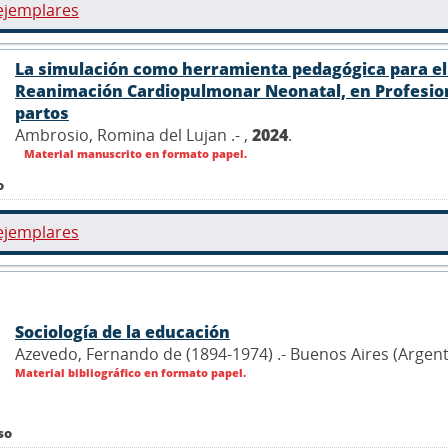
ejemplares
La simulación como herramienta pedagógica para el 
Reanimación Cardiopulmonar Neonatal, en Profesion
partos
Ambrosio, Romina del Lujan .- ,
2024
.
Material manuscrito en formato papel.
o
ejemplares
Sociología de la educación
Azevedo, Fernando de (1894-1974) .- Buenos Aires (Argen
Material bibliográfico en formato papel.
so