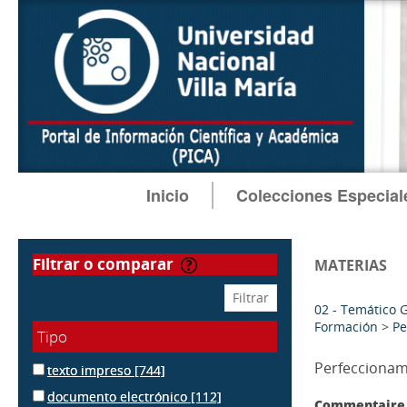
Inicio
Colecciones Especial
filtrar o comparar
MATERIAS
02 - Temático 
Formación
>
Pe
Tipo
Perfeccionam
texto impreso
[744]
documento electrónico
[112]
Commentaire 