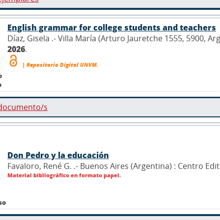
English grammar for college students and teachers
Díaz, Gisela .- Villa María (Arturo Jauretche 1555, 5900, A
2026
.
| Repositorio Digital UNVM.
o
o
 documento/s
Don Pedro y la educación
Favaloro, René G. .- Buenos Aires (Argentina) : Centro Ed
Material bibliográfico en formato papel.
so