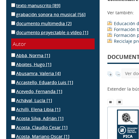
texto manuscrito
[89]
Ver también:
grabación sonora no musical
[56]
documento multimedia
[2]
Educación d
Formación b
documento proyectable o vídeo
[1]
Formación p
Reciclaje pr
Autor
Abbá, Norma
[1]
DOCUMENTS
Aboites, Hugo
[1]
Abusamra, Valeria
[4]
Ver do
Accastello, Eduardo Luis
[1]
Extender la b
Acevedo, Fernanda
[1]
Achával, Lucía
[1]
Achilli, Elena Libia
[1]
Acosta Silva, Adrián
[1]
Acosta, Claudio Cesar
[1]
Acosta, Mariano Oscar
[1]