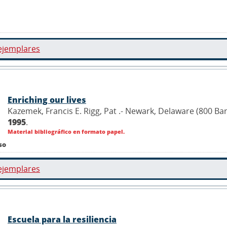
ejemplares
Enriching our lives
Kazemek, Francis E. Rigg, Pat .- Newark, Delaware (800 Ba
1995
.
Material bibliográfico en formato papel.
so
ejemplares
Escuela para la resiliencia