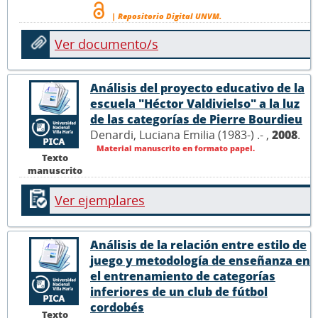
| Repositorio Digital UNVM.
Ver documento/s
Análisis del proyecto educativo de la
escuela "Héctor Valdivielso" a la luz
de las categorías de Pierre Bourdieu
Denardi, Luciana Emilia (1983-) .- ,
2008
.
Material manuscrito en formato papel.
Texto
manuscrito
Ver ejemplares
Análisis de la relación entre estilo de
juego y metodología de enseñanza en
el entrenamiento de categorías
inferiores de un club de fútbol
cordobés
Texto