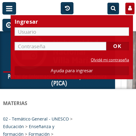
Ingresar
Olvidé mi contraseña
Ayuda para ingresar
MATERIAS
02 - Temático General - UNESCO
>
Educación
>
Enseñanza y
formación
>
Formación
>