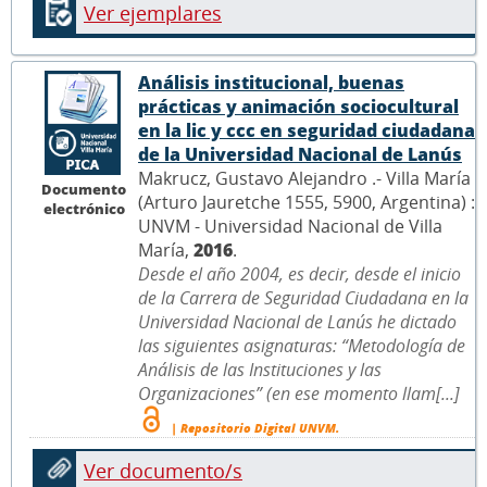
Ver ejemplares
Análisis institucional, buenas
prácticas y animación sociocultural
en la lic y ccc en seguridad ciudadana
de la Universidad Nacional de Lanús
Makrucz, Gustavo Alejandro .- Villa María
Documento
(Arturo Jauretche 1555, 5900, Argentina) :
electrónico
UNVM - Universidad Nacional de Villa
María,
2016
.
Desde el año 2004, es decir, desde el inicio
de la Carrera de Seguridad Ciudadana en la
Universidad Nacional de Lanús he dictado
las siguientes asignaturas: “Metodología de
Análisis de las Instituciones y las
Organizaciones” (en ese momento llam[...]
| Repositorio Digital UNVM.
Ver documento/s