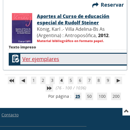
Reservar
Aportes al Curso de educación
especial de Rudolf Steiner
König, Karl .- Villa Adelina-Bs As
(Argentina) : Antroposófica,
2012
.
Material bibliográfico en formato papel.
Texto impreso
Ver ejemplares
1
2
3
4
5
6
7
8
9
(76 - 100 / 1036)
Por página :
25
50
100
200
Contacto