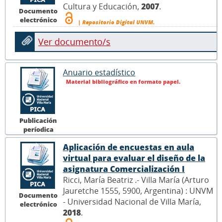
Cultura y Educación,
2007
.
Documento
electrónico
| Repositorio Digital UNVM.
Ver documento/s
Anuario estadístico
Material bibliográfico en formato papel.
Publicación
períodica
Aplicación de encuestas en aula
virtual para evaluar el diseño de la
asignatura Comercialización I
Ricci, María Beatriz .- Villa María (Arturo
Jauretche 1555, 5900, Argentina) : UNVM
Documento
- Universidad Nacional de Villa María,
electrónico
2018
.