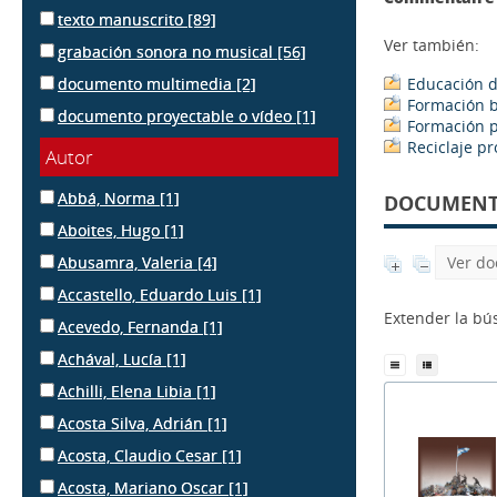
texto manuscrito
[89]
Ver también:
grabación sonora no musical
[56]
documento multimedia
[2]
Educación d
Formación b
documento proyectable o vídeo
[1]
Formación p
Reciclaje pr
Autor
Abbá, Norma
[1]
DOCUMENTS
Aboites, Hugo
[1]
Abusamra, Valeria
[4]
Ver do
Accastello, Eduardo Luis
[1]
Extender la b
Acevedo, Fernanda
[1]
Achával, Lucía
[1]
Achilli, Elena Libia
[1]
Acosta Silva, Adrián
[1]
Acosta, Claudio Cesar
[1]
Acosta, Mariano Oscar
[1]