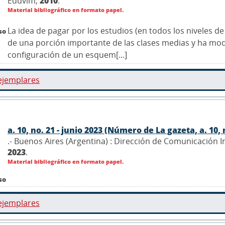
Eduvim,
2010
.
Material bibliográfico en formato papel.
La idea de pagar por los estudios (en todos los niveles d
so
de una porción importante de las clases medias y ha modi
configuración de un esquem[...]
ejemplares
a. 10, no. 21 - junio 2023 (Número de La gazeta, a. 10, 
.- Buenos Aires (Argentina) : Dirección de Comunicación 
2023
.
Material bibliográfico en formato papel.
so
ejemplares