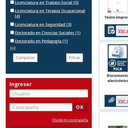
Licenciatura en Trabajo Social
[5]
Licenciatura en Terapia Ocupacional
[4]
Texto impre
Licenciatura en Seguridad
[3]
Ver 
Doctorado en Ciencias Sociales
[1]
Doctorado en Pedagogía
[1]
[+]
Document
electrónic
Ingresar
Ver
Olvidé mi contraseña