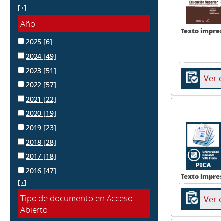
[+]
Año
Texto impre
2025
[6]
2024
[49]
2023
[51]
Ver 
2022
[57]
2021
[22]
2020
[19]
2019
[23]
2018
[28]
2017
[18]
2016
[47]
Texto impre
[+]
Tipo de documento en Acceso
Ver 
Abierto