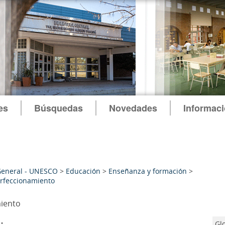
es
Búsquedas
Novedades
Informac
General - UNESCO
>
Educación
>
Enseñanza y formación
>
rfeccionamiento
iento
:
Gl