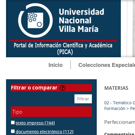
Inicio
Colecciones Especial
filtrar o comparar
MATERIAS
02 - Temático 
Formación
>
Pe
Tipo
Perfeccionam
texto impreso
[744]
documento electrónico
[112]
Commentaire 