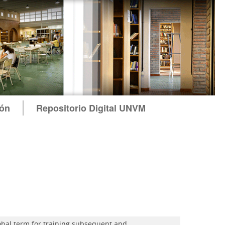
ión
Repositorio Digital UNVM
obal term for training subsequent and