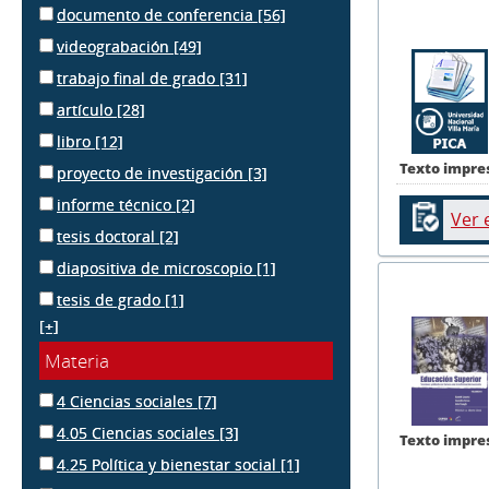
documento de conferencia
[56]
videograbación
[49]
trabajo final de grado
[31]
artículo
[28]
libro
[12]
Texto impre
proyecto de investigación
[3]
informe técnico
[2]
Ver 
tesis doctoral
[2]
diapositiva de microscopio
[1]
tesis de grado
[1]
[+]
Materia
4 Ciencias sociales
[7]
4.05 Ciencias sociales
[3]
Texto impre
4.25 Política y bienestar social
[1]