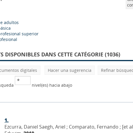
com
e adultos
ásica
rofesional superior
ofesional
 DISPONIBLES DANS CETTE CATÉGORIE (1036)
cumentos digitales
Hacer una sugerencia
Refinar búsque
úsqueda
nivel(es) hacia abajo
1.
Ezcurra, Daniel Saegh, Ariel ; Comparato, Fernando ; [et al.