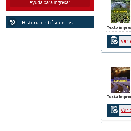
Ayuda para ingresar
Historia de búsquedas
Texto impre
Ver 
Texto impre
Ver 