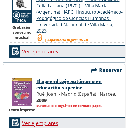
Celia Fabiana (1970-) .- Villa María
(Argentina) : IAPCH Instituto Académico-
Pedagógico de Ciencias Humanas -
Universidad Nacional de Villa María,
Grabación
2023.
sonora no
musical
| Repositorio Digital UNVM.
Ver ejemplares
Reservar
El aprendizaje autónomo en
educación superior
Rué, Joan .- Madrid (España) : Narcea,
2009
.
Material bibliográfico en formato papel.
Texto impreso
Ver ejemplares