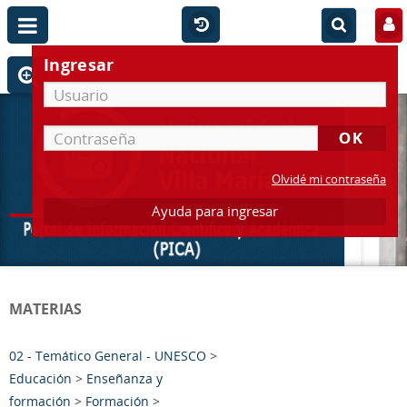
Ingresar
Olvidé mi contraseña
Ayuda para ingresar
MATERIAS
02 - Temático General - UNESCO
>
Educación
>
Enseñanza y
formación
>
Formación
>