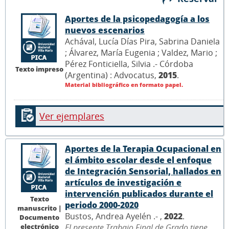
Aportes de la psicopedagogía a los
nuevos escenarios
Achával, Lucía Días Pira, Sabrina Daniela
; Álvarez, María Eugenia ; Valdez, Mario ;
Pérez Fonticiella, Silvia .- Córdoba
Texto impreso
(Argentina) : Advocatus,
2015
.
Material bibliográfico en formato papel.
Ver ejemplares
Aportes de la Terapia Ocupacional en
el ámbito escolar desde el enfoque
de Integración Sensorial, hallados en
artículos de investigación e
intervención publicados durante el
Texto
periodo 2000-2020
manuscrito |
Bustos, Andrea Ayelén .- ,
2022
.
Documento
electrónico
El presente Trabajo Final de Grado tiene