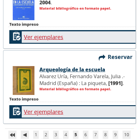
2004
.
Material bibliográfico en formato papel.
Texto impreso
Ver ejemplares
Reservar
Arqueología de la escuela
Alvarez Uría, Fernando Varela, Julia .-
Madrid (España) : La piqueta,
[1991]
.
Material bibliográfico en formato papel.
Texto impreso
Ver ejemplares
1
2
3
4
5
6
7
8
9
10