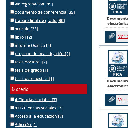
videograbación
[49]
documento de conferencia
[35]
Document
trabajo final de grado
[30]
electrónic
artículo
[23]
Ver
libro
[12]
informe técnico
[2]
proyecto de investigación
[2]
tesis doctoral
[2]
tesis de grado
[1]
tesis de maestría
[1]
Document
electrónic
Materia
Ver
4 Ciencias sociales
[7]
4.05 Ciencias sociales
[3]
Acceso a la educación
[7]
Adicción
[1]