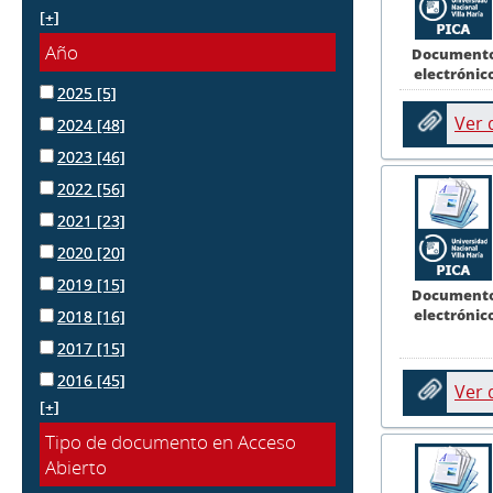
[+]
Año
Document
electrónic
2025
[5]
Ver
2024
[48]
2023
[46]
2022
[56]
2021
[23]
2020
[20]
2019
[15]
Document
electrónic
2018
[16]
2017
[15]
2016
[45]
Ver
[+]
Tipo de documento en Acceso
Abierto