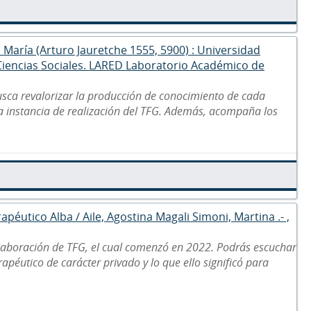
a María (Arturo Jauretche 1555, 5900) : Universidad
 Ciencias Sociales. LARED Laboratorio Académico de
usca revalorizar la producción de conocimiento de cada
la instancia de realización del TFG. Además, acompaña los
apéutico Alba / Aile, Agostina Magali Simoni, Martina .- ,
laboración de TFG, el cual comenzó en 2022. Podrás escuchar
apéutico de carácter privado y lo que ello significó para