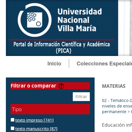
Inicio
Colecciones Especial
filtrar o comparar
MATERIAS
02 - Temático 
niveles de ens
Tipo
permanente
>
texto impreso
[741]
Educación in
texto manuscrito
[87]