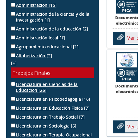
Administración
[15]
Administración de la ciencia y de la
Document
investigación
[1]
electrónic
Administración de la educación
[2]
Ver
Administración local
[1]
Agrupamiento educacional
[1]
Alfabetización
[2]
[+]
Trabajos Finales
Licenciatura en Ciencias de la
Document
Educación
[26]
electrónic
Licenciatura en Psicopedagogía
[16]
Licenciatura en Educación Física
[7]
Licenciatura en Trabajo Social
[7]
Licenciatura en Sociología
[6]
Ver
Licenciatura en Terapia Ocupacional