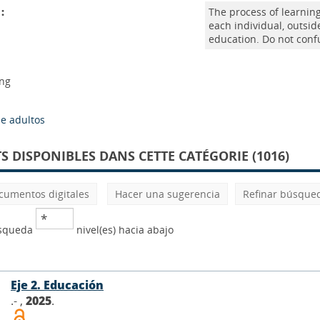
:
The process of learnin
each individual, outsid
education. Do not conf
ing
e adultos
 DISPONIBLES DANS CETTE CATÉGORIE (1016)
cumentos digitales
Hacer una sugerencia
Refinar búsque
úsqueda
nivel(es) hacia abajo
Eje 2. Educación
.- ,
2025
.