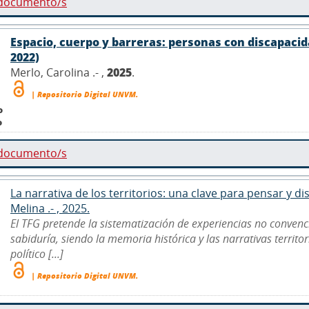
 documento/s
Espacio, cuerpo y barreras: personas con discapacida
2022)
Merlo, Carolina .- ,
2025
.
| Repositorio Digital UNVM.
o
o
 documento/s
La narrativa de los territorios: una clave para pensar y 
Melina .- , 2025.
El TFG pretende la sistematización de experiencias no convenc
sabiduría, siendo la memoria histórica y las narrativas territo
político [...]
| Repositorio Digital UNVM.