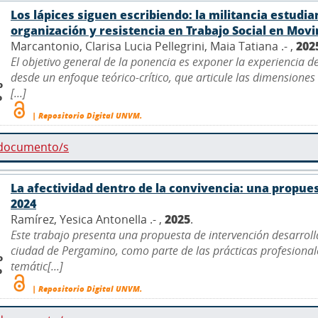
Los lápices siguen escribiendo: la militancia estudia
organización y resistencia en Trabajo Social en Mov
Marcantonio, Clarisa Lucia Pellegrini, Maia Tatiana .- ,
202
El objetivo general de la ponencia es exponer la experiencia d
desde un enfoque teórico-crítico, que articule las dimensiones 
o
[...]
o
| Repositorio Digital UNVM.
 documento/s
La afectividad dentro de la convivencia: una propue
2024
Ramírez, Yesica Antonella .- ,
2025
.
Este trabajo presenta una propuesta de intervención desarroll
ciudad de Pergamino, como parte de las prácticas profesionales
o
temátic[...]
o
| Repositorio Digital UNVM.