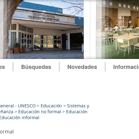
es
Búsquedas
Novedades
Informac
General - UNESCO
>
Educación
>
Sistemas y
eñanza
>
Educación no formal
>
Educación
Educación informal
formal