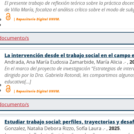
El presente trabajo de reflexión teórica sobre la práctica doce
de Villa María, focaliza el análisis crítico sobre el modo de sub
o
| Repositorio Digital UNVM.
o
 documento/s
La intervención desde el trabajo social en el campo 
Andrada, Ana María Eudosia Zamarbide, María Alicia .- ,
2
En el marco del proyecto de investigación “Estrategias de inter
dirigido por la Dra. Gabriela Rotondi, les compartimos algunos
educativa[...]
o
o
| Repositorio Digital UNVM.
 documento/s
Estudiar trabajo social: perfiles, trayectorias y desa
Gonzalez, Natalia Debora Rizzo, Sofía Laura .- ,
2025
.