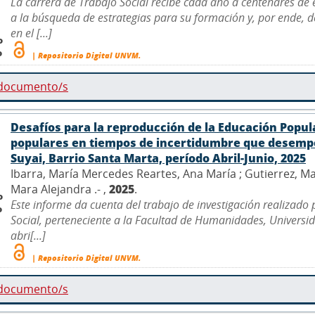
La carrera de Trabajo Social recibe cada año a centenares de
a la búsqueda de estrategias para su formación y, por ende, 
en el [...]
o
o
| Repositorio Digital UNVM.
 documento/s
Desafíos para la reproducción de la Educación Popul
populares en tiempos de incertidumbre que desempe
Suyai, Barrio Santa Marta, período Abril-Junio, 2025
Ibarra, María Mercedes Reartes, Ana María ; Gutierrez, Ma
Mara Alejandra .- ,
2025
.
o
Este informe da cuenta del trabajo de investigación realizado
o
Social, perteneciente a la Facultad de Humanidades, Univers
abri[...]
| Repositorio Digital UNVM.
 documento/s