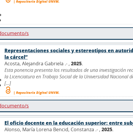
| Repositorio Digital UNVM.
o
o
 documento/s
Representaciones sociales y estereotipos en autor
la cárcel”
Acosta, Alejandra Gabriela .- ,
2025
.
Esta ponencia presenta los resultados de una investigación r
la Licenciatura en Trabajo Social de la Universidad Nacional 
o
[...]
o
| Repositorio Digital UNVM.
 documento/s
El oficio docente en la educación superior: entre su
Alonso, María Lorena Bencid, Constanza .- ,
2025
.