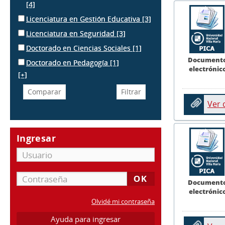
[4]
Licenciatura en Gestión Educativa
[3]
Licenciatura en Seguridad
[3]
Doctorado en Ciencias Sociales
[1]
Document
Doctorado en Pedagogía
[1]
electrónic
[+]
Ver
Ingresar
Document
electrónic
Olvidé mi contraseña
Ayuda para ingresar