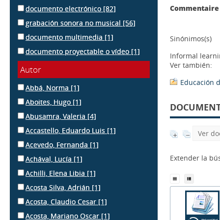
Commentaire 
documento electrónico
[82]
grabación sonora no musical
[56]
documento multimedia
[1]
Sinónimos(s)
documento proyectable o vídeo
[1]
Informal learn
Ver también:
Autor
Educación d
Abbá, Norma
[1]
Aboites, Hugo
[1]
DOCUMENTS
Abusamra, Valeria
[4]
Accastello, Eduardo Luis
[1]
Ver do
Acevedo, Fernanda
[1]
Extender la b
Achával, Lucía
[1]
Achilli, Elena Libia
[1]
Acosta Silva, Adrián
[1]
Acosta, Claudio Cesar
[1]
Acosta, Mariano Oscar
[1]