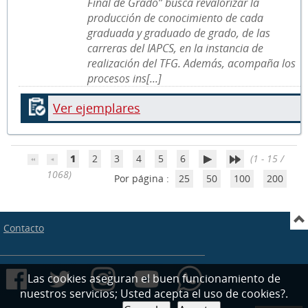
Final de Grado” busca revalorizar la
producción de conocimiento de cada
graduada y graduado de grado, de las
carreras del IAPCS, en la instancia de
realización del TFG. Además, acompaña los
procesos ins[...]
Ver ejemplares
1
2
3
4
5
6
(1 - 15 /
1068)
Por página :
25
50
100
200
Contacto
Las cookies aseguran el buen funcionamiento de
nuestros servicios; Usted acepta el uso de cookies?.