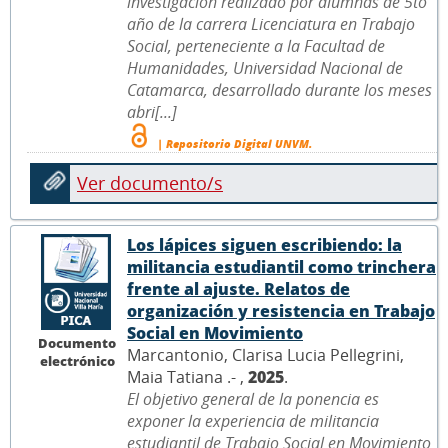
investigación realizado por alumnas de 5to
año de la carrera Licenciatura en Trabajo
Social, perteneciente a la Facultad de
Humanidades, Universidad Nacional de
Catamarca, desarrollado durante los meses
abri[...]
| Repositorio Digital UNVM.
Ver documento/s
Los lápices siguen escribiendo: la
militancia estudiantil como trinchera
frente al ajuste. Relatos de
organización y resistencia en Trabajo
Social en Movimiento
Documento
Marcantonio, Clarisa Lucia Pellegrini,
electrónico
Maia Tatiana .- ,
2025
.
El objetivo general de la ponencia es
exponer la experiencia de militancia
estudiantil de Trabajo Social en Movimiento