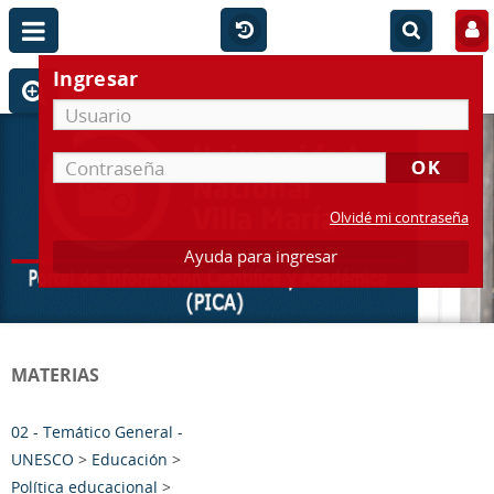
Ingresar
Olvidé mi contraseña
Ayuda para ingresar
MATERIAS
02 - Temático General -
UNESCO
>
Educación
>
Política educacional
>