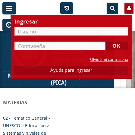
Ingresar
Olvidé mi contraseña
Ayuda para ingresar
MATERIAS
02 - Temático General -
UNESCO
>
Educación
>
Sistemas y niveles de