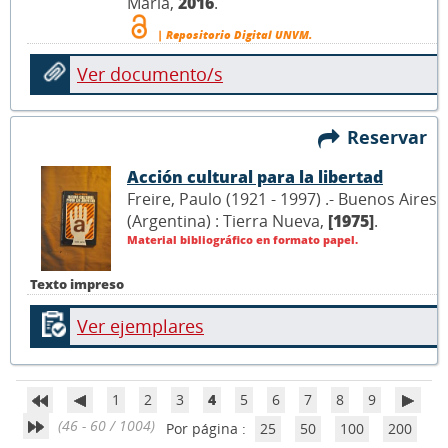
María,
2016
.
| Repositorio Digital UNVM.
Ver documento/s
Reservar
Acción cultural para la libertad
Freire, Paulo (1921 - 1997) .- Buenos Aires
(Argentina) : Tierra Nueva,
[1975]
.
Material bibliográfico en formato papel.
Texto impreso
Ver ejemplares
1
2
3
4
5
6
7
8
9
(46 - 60 / 1004)
Por página :
25
50
100
200