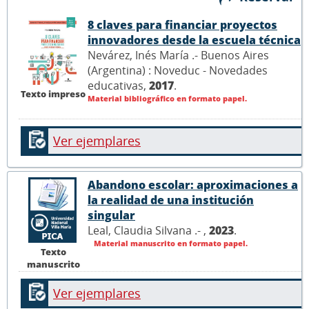
8 claves para financiar proyectos
innovadores desde la escuela técnica
Nevárez, Inés María .- Buenos Aires
(Argentina) : Noveduc - Novedades
educativas,
2017
.
Texto impreso
Material bibliográfico en formato papel.
Ver ejemplares
Abandono escolar: aproximaciones a
la realidad de una institución
singular
Leal, Claudia Silvana .- ,
2023
.
Material manuscrito en formato papel.
Texto
manuscrito
Ver ejemplares