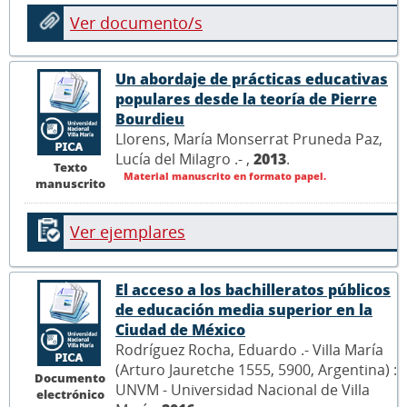
Ver documento/s
Un abordaje de prácticas educativas
populares desde la teoría de Pierre
Bourdieu
Llorens, María Monserrat Pruneda Paz,
Lucía del Milagro .- ,
2013
.
Texto
Material manuscrito en formato papel.
manuscrito
Ver ejemplares
El acceso a los bachilleratos públicos
de educación media superior en la
Ciudad de México
Rodríguez Rocha, Eduardo .- Villa María
(Arturo Jauretche 1555, 5900, Argentina) :
Documento
UNVM - Universidad Nacional de Villa
electrónico