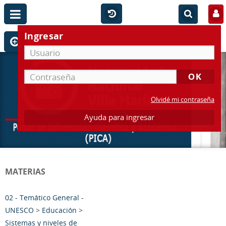
Ingresar
Olvidé mi contraseña
Ayuda para ingresar
MATERIAS
02 - Temático General -
UNESCO
>
Educación
>
Sistemas y niveles de