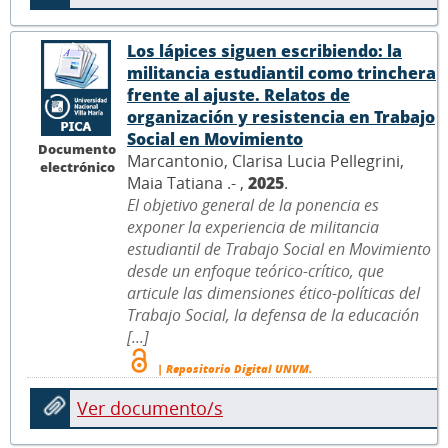
Los lápices siguen escribiendo: la
militancia estudiantil como trinchera
frente al ajuste. Relatos de
organización y resistencia en Trabajo
Social en Movimiento
Documento
Marcantonio, Clarisa Lucia Pellegrini,
electrónico
Maia Tatiana .- ,
2025
.
El objetivo general de la ponencia es
exponer la experiencia de militancia
estudiantil de Trabajo Social en Movimiento
desde un enfoque teórico-crítico, que
articule las dimensiones ético-políticas del
Trabajo Social, la defensa de la educación
[...]
| Repositorio Digital UNVM.
Ver documento/s