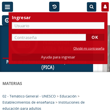
Ingresar
Olvidé mi contraseña
Ayuda para ingresar
MATERIAS
02 - Temático General - UNESCO
>
Educación
>
Establecimientos de enseñanza
>
Instituciones de
educación para adultos