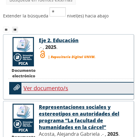
Extender la búsqueda
nivel(es) hacia abajo
Eje 2. Educación
.- ,
2025
.
| Repositorio Digital UNVM.
Documento
electrónico
Ver documento/s
Representaciones sociales y
estereotipos en autoridades del
programa “La facultad de
humanidades en la cárcel”
Acosta, Alejandra Gabriela .- ,
2025
.
Documento