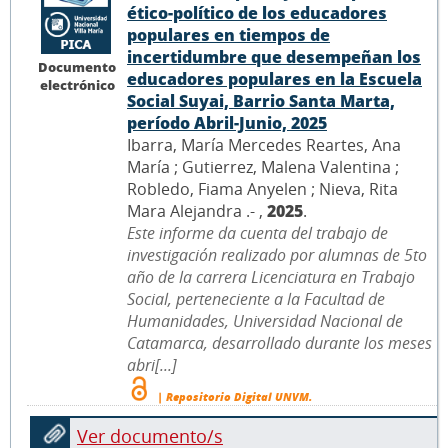
ético-político de los educadores
populares en tiempos de
incertidumbre que desempeñan los
Documento
educadores populares en la Escuela
electrónico
Social Suyai, Barrio Santa Marta,
período Abril-Junio, 2025
Ibarra, María Mercedes Reartes, Ana
María ; Gutierrez, Malena Valentina ;
Robledo, Fiama Anyelen ; Nieva, Rita
Mara Alejandra .- ,
2025
.
Este informe da cuenta del trabajo de
investigación realizado por alumnas de 5to
año de la carrera Licenciatura en Trabajo
Social, perteneciente a la Facultad de
Humanidades, Universidad Nacional de
Catamarca, desarrollado durante los meses
abri[...]
| Repositorio Digital UNVM.
Ver documento/s