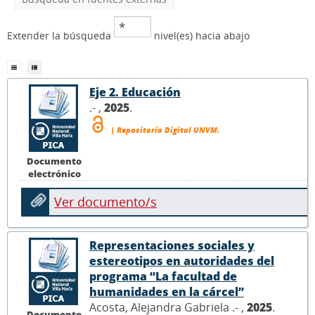
Extender la búsqueda
nivel(es) hacia abajo
Eje 2. Educación
.- ,
2025
.
| Repositorio Digital UNVM.
Documento
electrónico
Ver documento/s
Representaciones sociales y
estereotipos en autoridades del
programa “La facultad de
humanidades en la cárcel”
Acosta, Alejandra Gabriela .- ,
2025
.
Documento