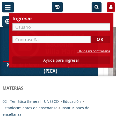
Ingresar
Olvidé mi contraseña
Ayuda para ingresar
MATERIAS
02 - Temático General - UNESCO
>
Educación
>
Establecimientos de enseñanza
>
Instituciones de
enseñanza