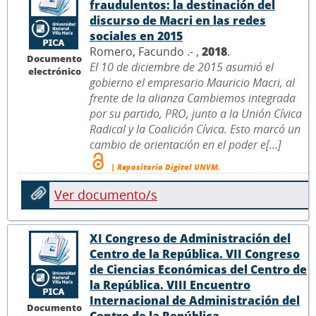
fraudulentos: la destinación del
discurso de Macri en las redes
sociales en 2015
Romero, Facundo .- ,
2018
.
Documento
El 10 de diciembre de 2015 asumió el
electrónico
gobierno el empresario Mauricio Macri, al
frente de la alianza Cambiemos integrada
por su partido, PRO, junto a la Unión Cívica
Radical y la Coalición Cívica. Esto marcó un
cambio de orientación en el poder e[...]
| Repositorio Digital UNVM.
Ver documento/s
XI Congreso de Administración del
Centro de la República. VII Congreso
de Ciencias Económicas del Centro de
la República. VIII Encuentro
Internacional de Administración del
Documento