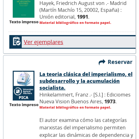
Hayek, Friedrich August von .- Madrid
(Martín Machío 15, 20002, España) :
Unión editorial,
1991
.
Texto impreso
Material bibliográfico en formato papel.
Ver ejemplares
Reservar
La teoria clásica del imperialismo, el
subdesarrollo y la acumulación
socialista.
Hinkelammert, Franz .- [S.l.] : Ediciomes
Nueva Vision Buenos Aires,
1973
.
Texto impreso
Material bibliográfico en formato papel.
El autor examina cómo las categorías
marxistas del imperialismo permiten
explicar las dinámicas de dependencia y