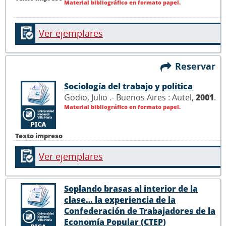
Material bibliográfico en formato papel.
Ver ejemplares
Reservar
Sociología del trabajo y política
Godio, Julio .- Buenos Aires : Autel,
2001
.
Material bibliográfico en formato papel.
Texto impreso
Ver ejemplares
Soplando brasas al interior de la
clase… la experiencia de la
Confederación de Trabajadores de la
Economía Popular (CTEP)