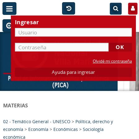
Ingresar
Olvidé mi contraseña
Ayuda para ingresar
MATERIAS
02 - Temático General - UNESCO
>
Política, derecho y
economía
>
Economía
>
Económicas
>
Sociología
económica