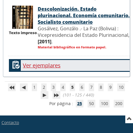
Descolonización. Estado
plurinacional. Economía comunitario.
Socialisto comunitario
Gosálvez, Gonzálo .- La Paz (Bolivia) :
Texto impreso
Vicepresidencia del Estado Plurinacional,
[2011]
.
Material bibliográfico en formato papel.
Ver ejemplares
1
2
3
4
5
6
7
8
9
10
(101 - 125 / 440)
Por página :
25
50
100
200
Contacto