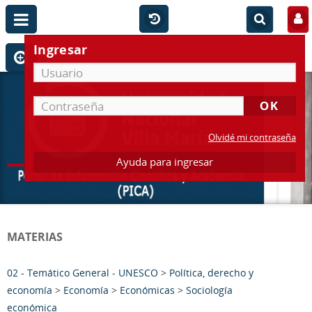
Ingresar
Olvidé mi contraseña
Ayuda para ingresar
MATERIAS
02 - Temático General - UNESCO
>
Política, derecho y
economía
>
Economía
>
Económicas
>
Sociología
económica