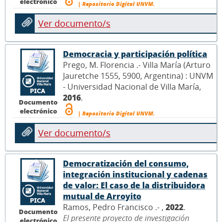
electrónico
| Repositorio Digital UNVM.
Ver documento/s
Democracia y participación política
Prego, M. Florencia .- Villa María (Arturo
Jauretche 1555, 5900, Argentina) : UNVM
- Universidad Nacional de Villa María,
2016
.
Documento
electrónico
| Repositorio Digital UNVM.
Ver documento/s
Democratización del consumo,
integración institucional y cadenas
de valor: El caso de la distribuidora
mutual de Arroyito
Ramos, Pedro Francisco .- ,
2022
.
Documento
El presente proyecto de investigación
electrónico