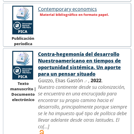
Contemporary economics
Material bibliográfico en formato papel.
Publicación
períodica
Contra-hegemonía del desarrollo
Nuestroamericano en tiempos de
oportunidad sistémica. Un aporte
para un pensar situado
Güizzo, Elias Gastón .- ,
2022
.
Texto
Nuestro continente desde su colonización,
manuscrito |
se encuentra en una encrucijada para
Documento
electrónico
encontrar su propio camino hacia el
desarrollo, principalmente porque siempre
se le ha impuesto qué tipo de política debe
llevar adelante desde otras latitudes. El
co[...]