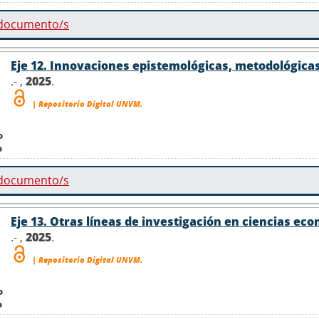
 documento/s
Eje 12. Innovaciones epistemológicas, metodológica
.- ,
2025
.
| Repositorio Digital UNVM.
o
o
 documento/s
Eje 13. Otras líneas de investigación en ciencias ec
.- ,
2025
.
| Repositorio Digital UNVM.
o
o