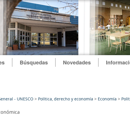
es
Búsquedas
Novedades
Informac
General - UNESCO
>
Política, derecho y economía
>
Economía
>
Polí
económica