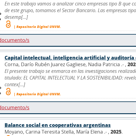
En este trabajo vamos a analizar cinco empresas tipo B que cot
de este grupo, tomamos el Sector Bancario. Las empresas tipo
o
desemp[...]
o
| Repositorio Digital UNVM.
 documento/s
Capital intelectual, inteligencia artificial y audito
Corna, Darío Rubén Juarez Gagliese, Nadia Patricia .- ,
202
El presente trabajo se enmarca en las investigaciones realiza
titulado: EL CAPITAL INTELECTUAL Y LA SOSTENIBILIDAD: revela
contex[...]
o
o
| Repositorio Digital UNVM.
 documento/s
Balance social en cooperativas argentinas
Moyano, Carina Teresita Stella, María Elena .- ,
2025
.