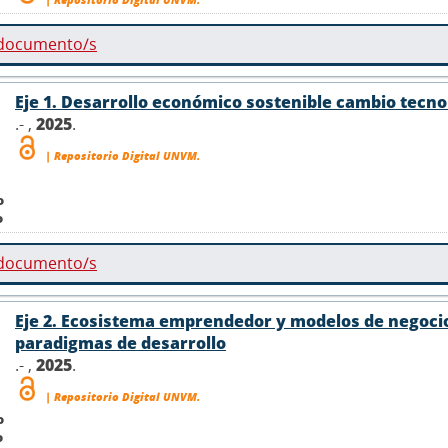
 documento/s
Eje 1. Desarrollo económico sostenible cambio tecn
.- ,
2025
.
| Repositorio Digital UNVM.
o
o
 documento/s
Eje 2. Ecosistema emprendedor y modelos de negocio
paradigmas de desarrollo
.- ,
2025
.
| Repositorio Digital UNVM.
o
o