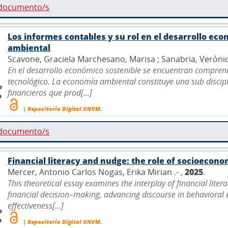
 documento/s
Los informes contables y su rol en el desarrollo ec
ambiental
Scavone, Graciela Marchesano, Marisa ; Sanabria, Verónica
En el desarrollo económico sostenible se encuentran compr
tecnológico. La economía ambiental constituye una sub discip
o
financieros que prod[...]
o
| Repositorio Digital UNVM.
 documento/s
Financial literacy and nudge: the role of socioecon
Mercer, Antonio Carlos Nogas, Erika Mirian .- ,
2025
.
This theoretical essay examines the interplay of financial lite
financial decision–making, advancing discourse in behavioral 
effectiveness[...]
o
o
| Repositorio Digital UNVM.