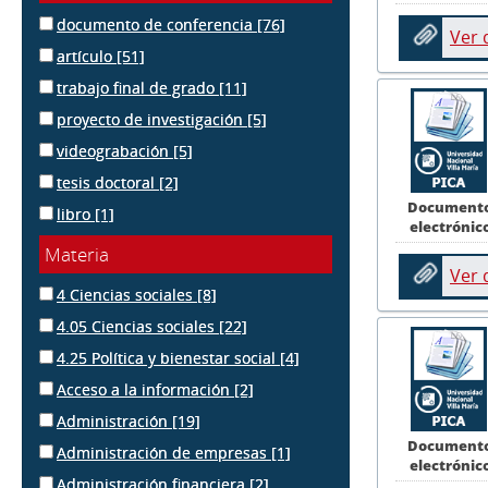
documento de conferencia
[76]
Ver
artículo
[51]
trabajo final de grado
[11]
proyecto de investigación
[5]
videograbación
[5]
tesis doctoral
[2]
Document
libro
[1]
electrónic
Materia
Ver
4 Ciencias sociales
[8]
4.05 Ciencias sociales
[22]
4.25 Política y bienestar social
[4]
Acceso a la información
[2]
Administración
[19]
Document
Administración de empresas
[1]
electrónic
Administración financiera
[2]