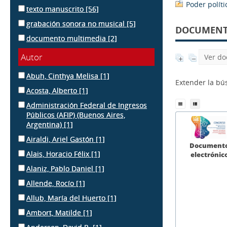
Poder políti
texto manuscrito
[56]
grabación sonora no musical
[5]
DOCUMENTS
documento multimedia
[2]
Autor
Ver do
Abuh, Cinthya Melisa
[1]
Extender la b
Acosta, Alberto
[1]
Administración Federal de Ingresos
Públicos (AFIP) (Buenos Aires,
Argentina)
[1]
Airaldi, Ariel Gastón
[1]
Document
Alais, Horacio Félix
[1]
electrónic
Alaniz, Pablo Daniel
[1]
Allende, Rocío
[1]
Allub, María del Huerto
[1]
Ambort, Matilde
[1]