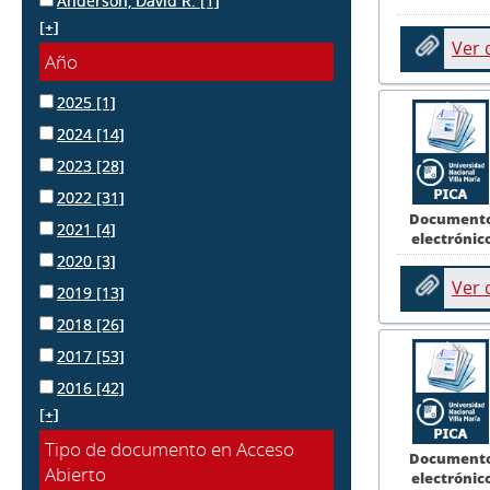
Anderson, David R.
[1]
[+]
Ver
Año
2025
[1]
2024
[14]
2023
[28]
2022
[31]
Document
2021
[4]
electrónic
2020
[3]
Ver
2019
[13]
2018
[26]
2017
[53]
2016
[42]
[+]
Tipo de documento en Acceso
Document
Abierto
electrónic