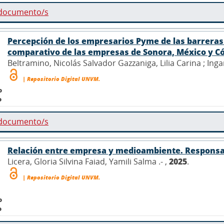
 documento/s
Percepción de los empresarios Pyme de las barreras 
comparativo de las empresas de Sonora, México y C
Beltramino, Nicolás Salvador Gazzaniga, Lilia Carina ; Inga
| Repositorio Digital UNVM.
o
o
 documento/s
Relación entre empresa y medioambiente. Responsab
Licera, Gloria Silvina Faiad, Yamili Salma .- ,
2025
.
| Repositorio Digital UNVM.
o
o