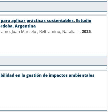
para aplicar prácticas sustentables. Estudio
órdoba, Argentina
ramo, Juan Marcelo ; Beltramino, Natalia .- ,
2025
.
ilidad en la gestión de impactos ambientales