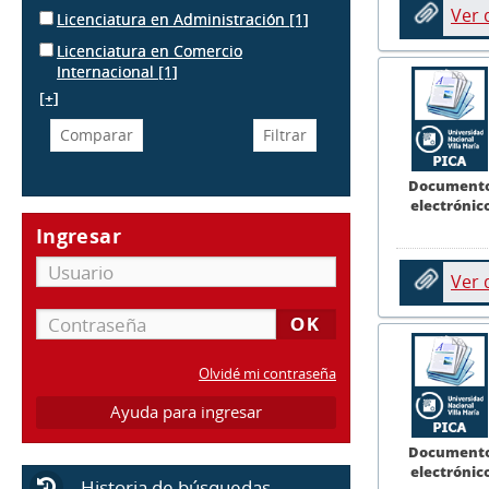
Ver
Licenciatura en Administración
[1]
Licenciatura en Comercio
Internacional
[1]
[+]
Document
electrónic
Ingresar
Ver
Olvidé mi contraseña
Ayuda para ingresar
Document
electrónic
Historia de búsquedas