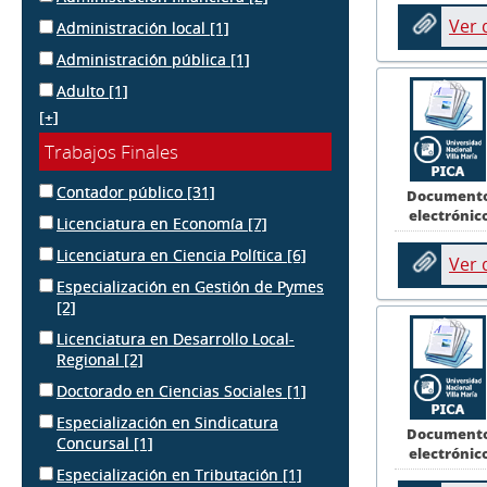
Ver
Administración local
[1]
Administración pública
[1]
Adulto
[1]
[+]
Trabajos Finales
Contador público
[31]
Document
electrónic
Licenciatura en Economía
[7]
Licenciatura en Ciencia Política
[6]
Ver
Especialización en Gestión de Pymes
[2]
Licenciatura en Desarrollo Local-
Regional
[2]
Doctorado en Ciencias Sociales
[1]
Especialización en Sindicatura
Document
Concursal
[1]
electrónic
Especialización en Tributación
[1]