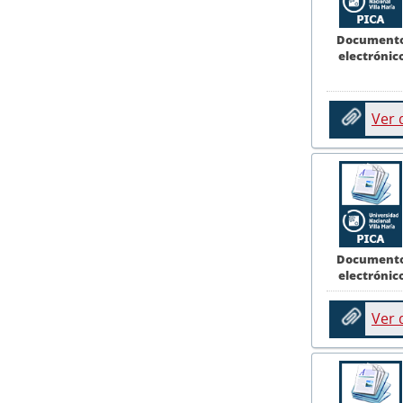
Document
electrónic
Ver
Document
electrónic
Ver