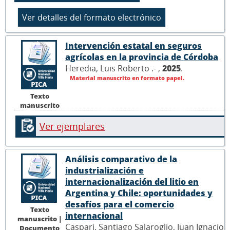
Intervención estatal en seguros
agrícolas en la provincia de Córdoba
Heredia, Luis Roberto .- ,
2025
.
Material manuscrito en formato papel.
Texto
manuscrito
Ver ejemplares
Análisis comparativo de la
industrialización e
internacionalización del litio en
Argentina y Chile: oportunidades y
desafíos para el comercio
Texto
internacional
manuscrito |
Caspari, Santiago Salaroglio, Juan Ignacio
Documento