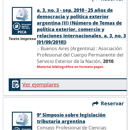
a. 3, no. 3 - sep. 2010 - 25 años de
democracia y política exterior
argentina (II) (Número de Temas de
política exterior, comercio y
relaciones internacionales, a. 3, no. 3
Texto impreso
[01/09/2010])
.- Buenos Aires (Argentina) : Asociación
Profesional del Cuerpo Permanente del
Servicio Exterior de la Nación,
2010
.
Material bibliográfico en formato papel.
Ver ejemplares
Reservar
9º Simposio sobre legislación
tributaria argentina
Consejo Profesional de Ciencias