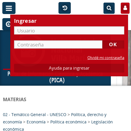
Ingresar
Olvidé mi contraseña
Ayuda para ingresar
MATERIAS
02 - Temático General - UNESCO
>
Política, derecho y
economía
>
Economía
>
Política económica
>
Legislación
económica