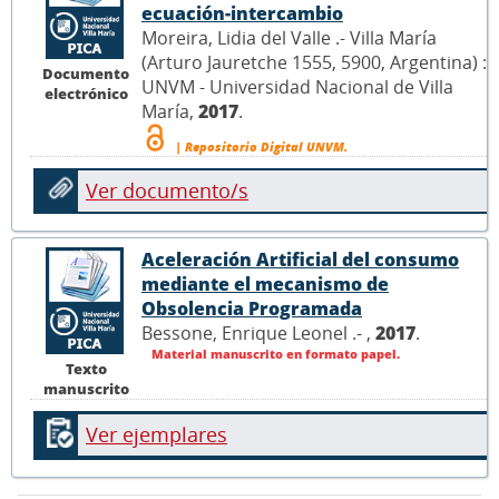
ecuación-intercambio
Moreira, Lidia del Valle .- Villa María
(Arturo Jauretche 1555, 5900, Argentina) :
Documento
UNVM - Universidad Nacional de Villa
electrónico
María,
2017
.
| Repositorio Digital UNVM.
Ver documento/s
Aceleración Artificial del consumo
mediante el mecanismo de
Obsolencia Programada
Bessone, Enrique Leonel .- ,
2017
.
Material manuscrito en formato papel.
Texto
manuscrito
Ver ejemplares