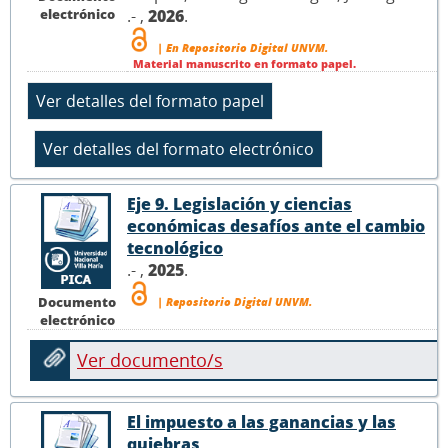
electrónico
.- ,
2026
.
| En Repositorio Digital UNVM.
Material manuscrito en formato papel.
Eje 9. Legislación y ciencias
económicas desafíos ante el cambio
tecnológico
.- ,
2025
.
Documento
| Repositorio Digital UNVM.
electrónico
Ver documento/s
El impuesto a las ganancias y las
quiebras