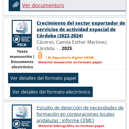
Ver documento/s
Crecimiento del sector exportador de
servicios de actividad espacial de
Córdoba (2022-2024)
Cáceres, Camila Esther Martinez,
Cándida .- ,
2025
.
Texto
manuscrito |
| En Repositorio Digital UNVM.
Documento
Material manuscrito en formato papel.
electrónico
Estudio de detección de necesidades de
formación en corporaciones locales
andaluzas : informe CEMCI
Material bibliográfico en formato papel.