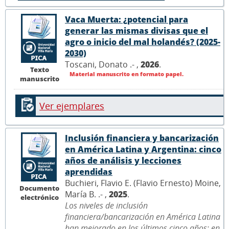
Vaca Muerta: ¿potencial para
generar las mismas divisas que el
agro o inicio del mal holandés? (2025-
2030)
Toscani, Donato .- ,
2026
.
Texto
Material manuscrito en formato papel.
manuscrito
Ver ejemplares
Inclusión financiera y bancarización
en América Latina y Argentina: cinco
años de análisis y lecciones
aprendidas
Buchieri, Flavio E. (Flavio Ernesto) Moine,
Documento
María B. .- ,
2025
.
electrónico
Los niveles de inclusión
financiera/bancarización en América Latina
han mejorado en los últimos cinco años; en