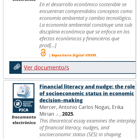
En el desarrollo económico sostenible se
encuentran comprendidos conceptos como
economía ambiental y cambio tecnológico.
La economía ambiental constituye una sub
disciplina económica que se enfoca en los
efectos económicos y financieros que
prod[...]
| Repositorio Digital UNVM.
Ver documento/s
Financial literacy and nudge: the role
of socioeconomic status in economic
decision–making
Mercer, Antonio Carlos Nogas, Erika
Mirian .- ,
2025
.
Documento
This theoretical essay examines the interplay
electrónico
of financial literacy, nudges, and
socioeconomic status (SES) in shaping