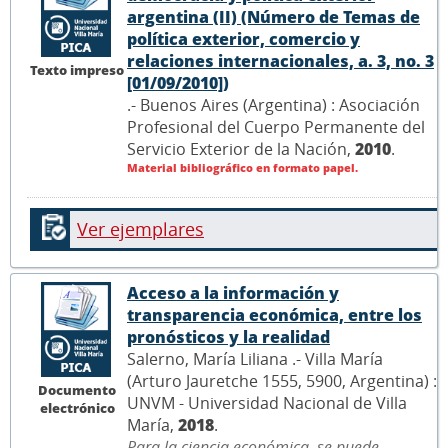
argentina (II) (Número de Temas de
política exterior, comercio y
relaciones internacionales, a. 3, no. 3
Texto impreso
[01/09/2010])
.- Buenos Aires (Argentina) : Asociación
Profesional del Cuerpo Permanente del
Servicio Exterior de la Nación,
2010
.
Material bibliográfico en formato papel.
Ver ejemplares
Acceso a la información y
transparencia económica, entre los
pronósticos y la realidad
Salerno, María Liliana .- Villa María
(Arturo Jauretche 1555, 5900, Argentina) :
Documento
UNVM - Universidad Nacional de Villa
electrónico
María,
2018
.
Para la ciencia económica, se puede