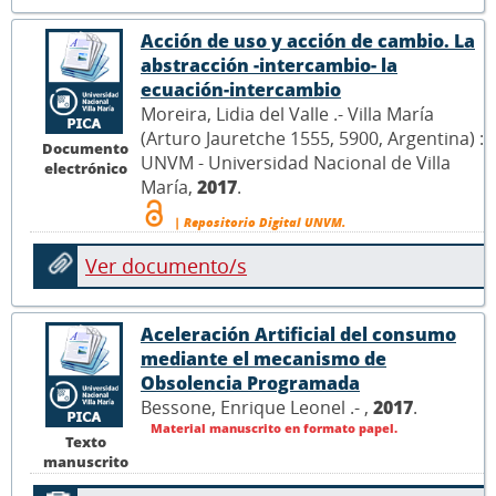
Acción de uso y acción de cambio. La
abstracción -intercambio- la
ecuación-intercambio
Moreira, Lidia del Valle .- Villa María
(Arturo Jauretche 1555, 5900, Argentina) :
Documento
UNVM - Universidad Nacional de Villa
electrónico
María,
2017
.
| Repositorio Digital UNVM.
Ver documento/s
Aceleración Artificial del consumo
mediante el mecanismo de
Obsolencia Programada
Bessone, Enrique Leonel .- ,
2017
.
Material manuscrito en formato papel.
Texto
manuscrito