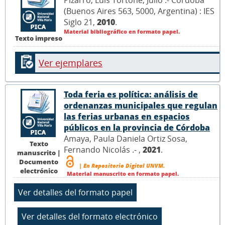
Pizarro, Luis Tortone, Julio .- Córdoba
(Buenos Aires 563, 5000, Argentina) : IES
Siglo 21,
2010
.
Material bibliográfico en formato papel.
Texto impreso
Ver ejemplares
Toda feria es política: análisis de
ordenanzas municipales que regulan
las ferias urbanas en espacios
públicos en la provincia de Córdoba
Amaya, Paula Daniela Ortiz Sosa,
Texto
Fernando Nicolás .- ,
2021
.
manuscrito |
Documento
| En Repositorio Digital UNVM.
electrónico
Material manuscrito en formato papel.