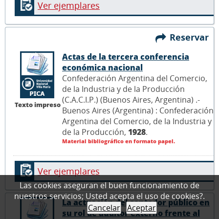
Ver ejemplares
Reservar
Actas de la tercera conferencia
económica nacional
Confederación Argentina del Comercio,
de la Industria y de la Producción
(C.A.C.I.P.) (Buenos Aires, Argentina) .-
Texto impreso
Buenos Aires (Argentina) : Confederación
Argentina del Comercio, de la Industria y
de la Producción,
1928
.
Material bibliográfico en formato papel.
Ver ejemplares
Las cookies aseguran el buen funcionamiento de
nuestros servicios; Usted acepta el uso de cookies?.
La actuación del contador público en
Cancelar
Aceptar
su rol de auditor externo frente al