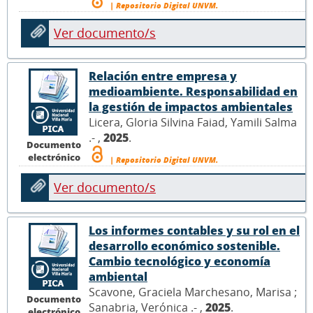
| Repositorio Digital UNVM.
Ver documento/s
Relación entre empresa y
medioambiente. Responsabilidad en
la gestión de impactos ambientales
Licera, Gloria Silvina Faiad, Yamili Salma
.- ,
2025
.
Documento
electrónico
| Repositorio Digital UNVM.
Ver documento/s
Los informes contables y su rol en el
desarrollo económico sostenible.
Cambio tecnológico y economía
ambiental
Scavone, Graciela Marchesano, Marisa ;
Documento
Sanabria, Verónica .- ,
2025
.
electrónico