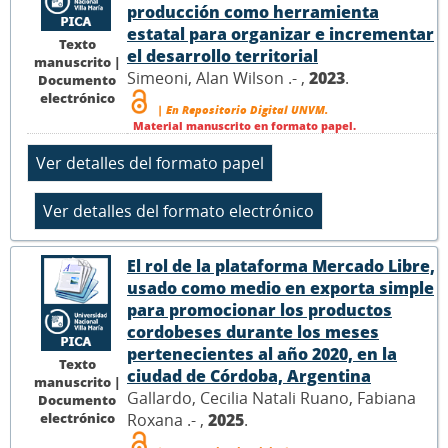
producción como herramienta
estatal para organizar e incrementar
Texto
el desarrollo territorial
manuscrito |
Simeoni, Alan Wilson .- ,
2023
.
Documento
electrónico
| En Repositorio Digital UNVM.
Material manuscrito en formato papel.
El rol de la plataforma Mercado Libre,
usado como medio en exporta simple
para promocionar los productos
cordobeses durante los meses
pertenecientes al año 2020, en la
Texto
ciudad de Córdoba, Argentina
manuscrito |
Gallardo, Cecilia Natali Ruano, Fabiana
Documento
electrónico
Roxana .- ,
2025
.