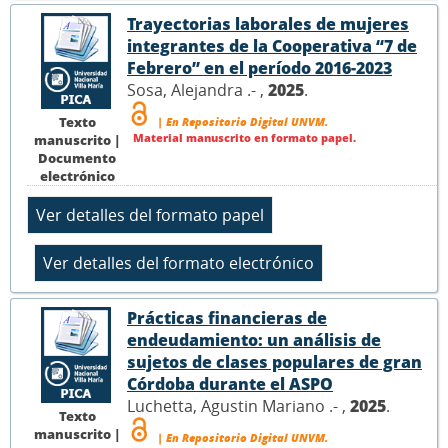
Trayectorias laborales de mujeres
integrantes de la Cooperativa “7 de
Febrero” en el período 2016-2023
Sosa, Alejandra .- ,
2025
.
Texto
| En Repositorio Digital UNVM.
Material manuscrito en formato papel.
manuscrito |
Documento
electrónico
Prácticas financieras de
endeudamiento: un análisis de
sujetos de clases populares de gran
Córdoba durante el ASPO
Luchetta, Agustin Mariano .- ,
2025
.
Texto
manuscrito |
| En Repositorio Digital UNVM.