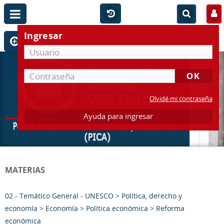
Ingresar
Olvidé mi contraseña
Ayuda para ingresar
MATERIAS
02 - Temático General - UNESCO
>
Política, derecho y
economía
>
Economía
>
Política económica
>
Reforma
económica