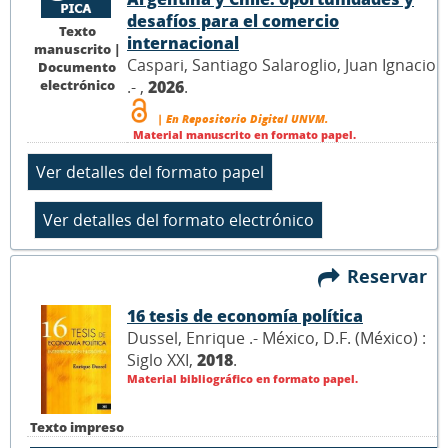
desafíos para el comercio
Texto
internacional
manuscrito |
Caspari, Santiago Salaroglio, Juan Ignacio
Documento
electrónico
.- ,
2026
.
| En Repositorio Digital UNVM.
Material manuscrito en formato papel.
Reservar
16 tesis de economía política
Dussel, Enrique .- México, D.F. (México) :
Siglo XXI,
2018
.
Material bibliográfico en formato papel.
Texto impreso