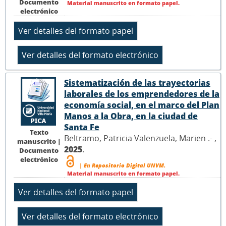
Documento
Material manuscrito en formato papel.
electrónico
Sistematización de las trayectorias
laborales de los emprendedores de la
economía social, en el marco del Plan
Manos a la Obra, en la ciudad de
Santa Fe
Texto
Beltramo, Patricia Valenzuela, Marien .- ,
manuscrito |
2025
.
Documento
electrónico
| En Repositorio Digital UNVM.
Material manuscrito en formato papel.