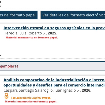
o
o
Intervención estatal en seguros agrícolas en la pro
Heredia, Luis Roberto .- ,
2025
.
Material manuscrito en formato papel.
o
ejemplares
Análisis comparativo de la industrialización e interna
oportunidades y desafíos para el comercio internac
Caspari, Santiago Salaroglio, Juan Ignacio .- ,
2026
.
| En Repositorio Digital UNVM.
Material manuscrito en formato papel.