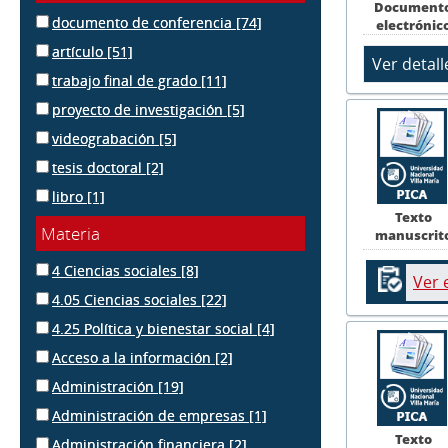
Document
documento de conferencia
[74]
electrónic
artículo
[51]
trabajo final de grado
[11]
proyecto de investigación
[5]
videograbación
[5]
tesis doctoral
[2]
libro
[1]
Texto
Materia
manuscrit
4 Ciencias sociales
[8]
Ver 
4.05 Ciencias sociales
[22]
4.25 Política y bienestar social
[4]
Acceso a la información
[2]
Administración
[19]
Administración de empresas
[1]
Texto
Administración financiera
[2]