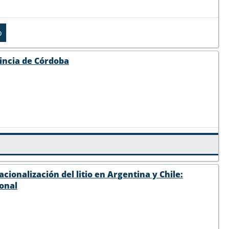
vincia de Córdoba
cionalización del litio en Argentina y Chile:
ional