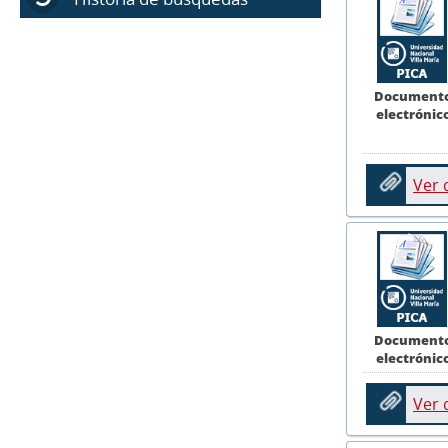
Document
electrónic
Ver
Document
electrónic
Ver