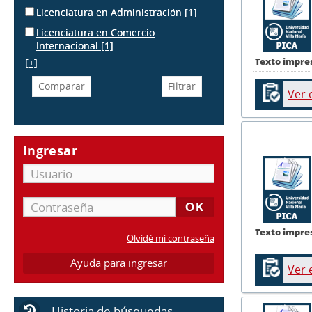
Licenciatura en Administración
[1]
Licenciatura en Comercio
Internacional
[1]
Texto impre
[+]
Ver 
Ingresar
Texto impre
Olvidé mi contraseña
Ayuda para ingresar
Ver 
Historia de búsquedas