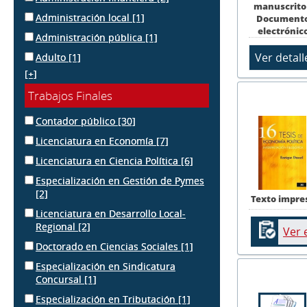
manuscrito
Administración local
[1]
Document
electrónic
Administración pública
[1]
Adulto
[1]
[+]
Trabajos Finales
Contador público
[30]
Licenciatura en Economía
[7]
Licenciatura en Ciencia Política
[6]
Especialización en Gestión de Pymes
[2]
Texto impre
Licenciatura en Desarrollo Local-
Regional
[2]
Ver 
Doctorado en Ciencias Sociales
[1]
Especialización en Sindicatura
Concursal
[1]
Especialización en Tributación
[1]