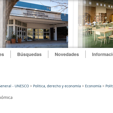
es
Búsquedas
Novedades
Informac
General - UNESCO
>
Política, derecho y economía
>
Economía
>
Polí
nómica