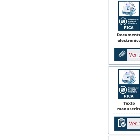
Document
electrónic
Ver
Texto
manuscrit
Ver 