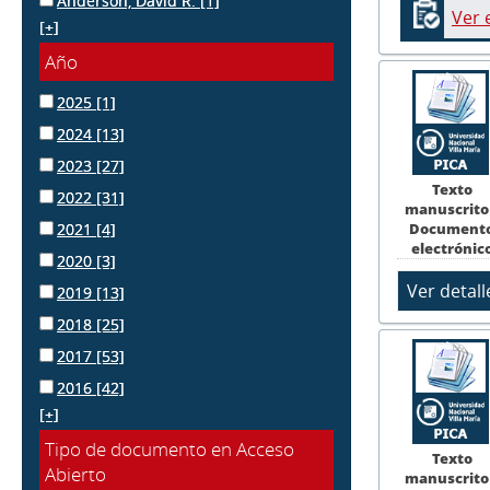
Anderson, David R.
[1]
Ver 
[+]
Año
2025
[1]
2024
[13]
2023
[27]
Texto
2022
[31]
manuscrito
Document
2021
[4]
electrónic
2020
[3]
2019
[13]
2018
[25]
2017
[53]
2016
[42]
[+]
Tipo de documento en Acceso
Texto
Abierto
manuscrito