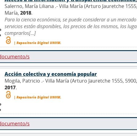
Salerno, María Liliana .- Villa María (Arturo Jauretche 155
María,
2018
.
Para la ciencia económica, se puede considerar a un mercado
servicios están disponibles, los precios de los mismos, los lu
o
comprarlos[...]
o
| Repositorio Digital UNVM.
 documento/s
Acción colectiva y economía popular
Mogila, Patricio .- Villa María (Arturo Jauretche 1555, 590
2017
.
| Repositorio Digital UNVM.
o
o
 documento/s