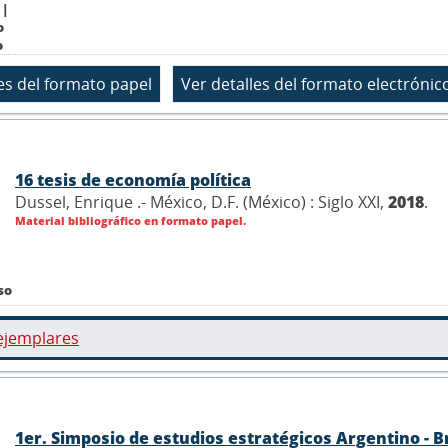
 |
o
o
16 tesis de economía política
Dussel, Enrique .- México, D.F. (México) : Siglo XXI,
2018
.
Material bibliográfico en formato papel.
so
ejemplares
1er. Simposio de estudios estratégicos Argentino - B