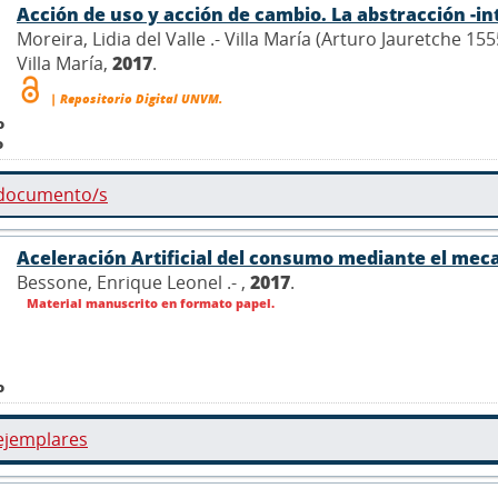
Acción de uso y acción de cambio. La abstracción -i
Moreira, Lidia del Valle .- Villa María (Arturo Jauretche 1
Villa María,
2017
.
| Repositorio Digital UNVM.
o
o
 documento/s
Aceleración Artificial del consumo mediante el me
Bessone, Enrique Leonel .- ,
2017
.
Material manuscrito en formato papel.
o
ejemplares