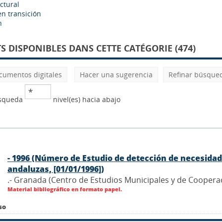
ctural
n transición
n
 DISPONIBLES DANS CETTE CATÉGORIE (474)
cumentos digitales
Hacer una sugerencia
Refinar búsque
úsqueda
nivel(es) hacia abajo
- 1996 (Número de Estudio de detección de necesida
andaluzas, [01/01/1996])
.- Granada (Centro de Estudios Municipales y de Cooperac
Material bibliográfico en formato papel.
so