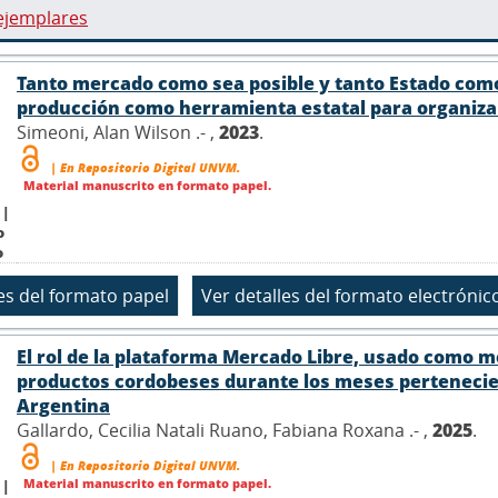
ejemplares
Tanto mercado como sea posible y tanto Estado como
producción como herramienta estatal para organizar 
Simeoni, Alan Wilson .- ,
2023
.
| En Repositorio Digital UNVM.
Material manuscrito en formato papel.
 |
o
o
El rol de la plataforma Mercado Libre, usado como 
productos cordobeses durante los meses pertenecien
Argentina
Gallardo, Cecilia Natali Ruano, Fabiana Roxana .- ,
2025
.
| En Repositorio Digital UNVM.
Material manuscrito en formato papel.
 |