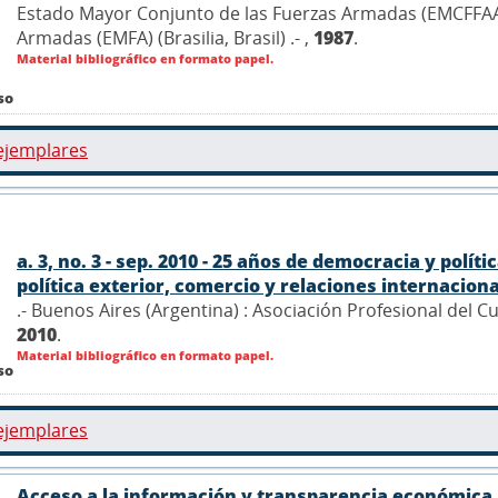
Estado Mayor Conjunto de las Fuerzas Armadas (EMCFFAA)
Armadas (EMFA) (Brasilia, Brasil) .- ,
1987
.
Material bibliográfico en formato papel.
so
ejemplares
a. 3, no. 3 - sep. 2010 - 25 años de democracia y polí
política exterior, comercio y relaciones internacionale
.- Buenos Aires (Argentina) : Asociación Profesional del 
2010
.
Material bibliográfico en formato papel.
so
ejemplares
Acceso a la información y transparencia económica, 