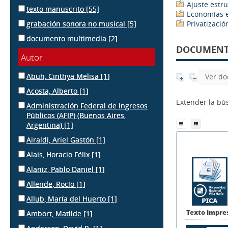
Ajuste estru
texto manuscrito
[55]
Economías e
grabación sonora no musical
[5]
Privatizació
documento multimedia
[2]
DOCUMENTS
Autor
Abuh, Cinthya Melisa
[1]
Ver do
Acosta, Alberto
[1]
Extender la b
Administración Federal de Ingresos
Públicos (AFIP) (Buenos Aires,
Argentina)
[1]
Airaldi, Ariel Gastón
[1]
Alais, Horacio Félix
[1]
Alaniz, Pablo Daniel
[1]
Allende, Rocío
[1]
Allub, María del Huerto
[1]
Texto impre
Ambort, Matilde
[1]