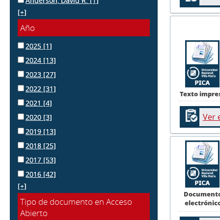
Anderson, David R.
[1]
[+]
Año
2025
[1]
2024
[13]
2023
[27]
2022
[31]
Texto impre
2021
[4]
Ver 
2020
[3]
2019
[13]
2018
[25]
2017
[53]
2016
[42]
[+]
Document
Tipo de documento en Acceso
electrónic
Abierto