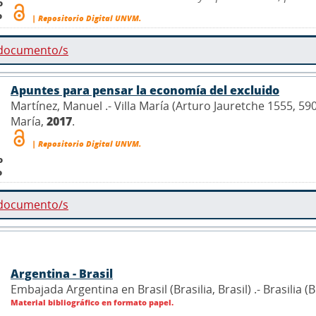
o
o
| Repositorio Digital UNVM.
 documento/s
Apuntes para pensar la economía del excluido
Martínez, Manuel .- Villa María (Arturo Jauretche 1555, 59
María,
2017
.
| Repositorio Digital UNVM.
o
o
 documento/s
Argentina - Brasil
Embajada Argentina en Brasil (Brasilia, Brasil) .- Brasilia 
Material bibliográfico en formato papel.