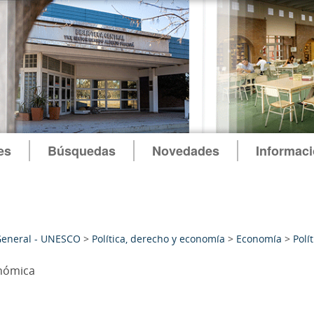
es
Búsquedas
Novedades
Informac
General - UNESCO
>
Política, derecho y economía
>
Economía
>
Polí
nómica