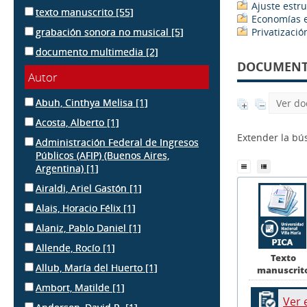
Ajuste estru
texto manuscrito
[55]
Economías e
grabación sonora no musical
[5]
Privatizació
documento multimedia
[2]
DOCUMENTS
Autor
Abuh, Cinthya Melisa
[1]
Ver do
Acosta, Alberto
[1]
Extender la b
Administración Federal de Ingresos
Públicos (AFIP) (Buenos Aires,
Argentina)
[1]
Airaldi, Ariel Gastón
[1]
Alais, Horacio Félix
[1]
Alaniz, Pablo Daniel
[1]
Allende, Rocío
[1]
Texto
Allub, María del Huerto
[1]
manuscrit
Ambort, Matilde
[1]
Ver 