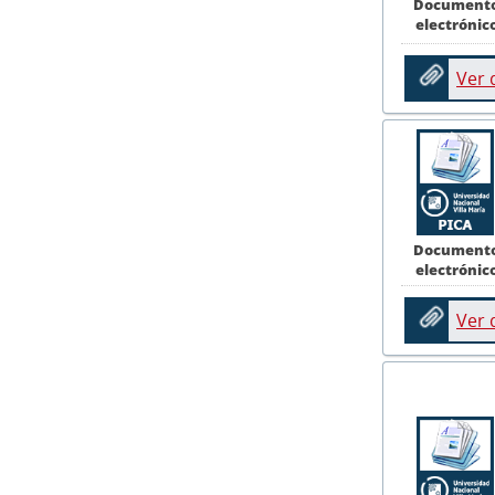
Document
electrónic
Ver
Document
electrónic
Ver