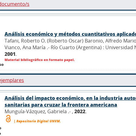
 documento/s
Análisis económico y métodos cuantitativos aplicado
Tafani, Roberto O. (Roberto Oscar) Baronio, Alfredo Mario ; 
Vianco, Ana María .- Río Cuarto (Argentina) : Universidad
2001
.
Material bibliográfico en formato papel.
so
ejemplares
Análisis del impacto económico, en la industria aut
sanitarias para cruzar la frontera americana
Munguía-Vázquez, Gabriela .- ,
2022
.
| Repositorio Digital UNVM.
o
o