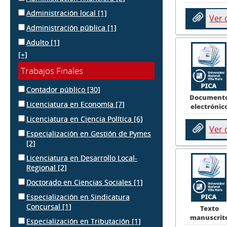
Administración local
[1]
Ver
Administración pública
[1]
Adulto
[1]
[+]
Trabajos Finales
Contador público
[30]
Document
Licenciatura en Economía
[7]
electrónic
Licenciatura en Ciencia Política
[6]
Ver
Especialización en Gestión de Pymes
[2]
Licenciatura en Desarrollo Local-
Regional
[2]
Doctorado en Ciencias Sociales
[1]
Especialización en Sindicatura
Concursal
[1]
Texto
manuscrit
Especialización en Tributación
[1]