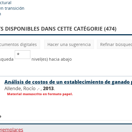
ctural
n transición
n
 DISPONIBLES DANS CETTE CATÉGORIE (474)
cumentos digitales
Hacer una sugerencia
Refinar búsque
úsqueda
nivel(es) hacia abajo
Análisis de costos de un establecimiento de ganado 
Allende, Rocío .- ,
2013
.
Material manuscrito en formato papel.
o
ejemplares