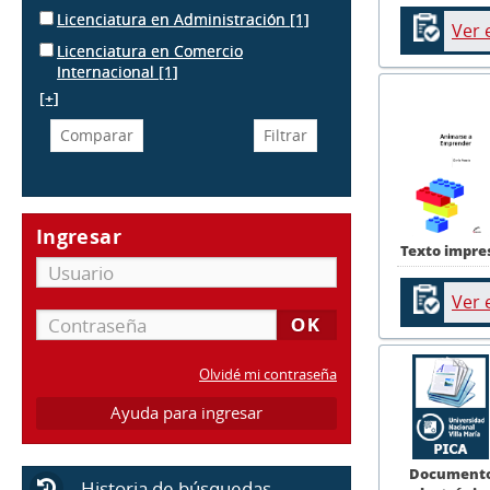
Licenciatura en Administración
[1]
Ver 
Licenciatura en Comercio
Internacional
[1]
[+]
Ingresar
Texto impre
Ver 
Olvidé mi contraseña
Ayuda para ingresar
Document
Historia de búsquedas