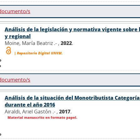
 documento/s
Análisis de la legislación y normativa vigente sobre 
y regional
Moine, María Beatriz .- ,
2022
.
| Repositorio Digital UNVM.
o
o
 documento/s
Análisis de la situación del Monotributista Categorí
durante el año 2016
Airaldi, Ariel Gastón .- ,
2017
.
Material manuscrito en formato papel.
o