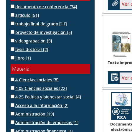
Ver
documento de conferencia
[74]
artículo
[51]
trabajo final de grado
[11]
proyecto de investigación
[5]
videograbación
[5]
tesis doctoral
[2]
libro
[1]
Texto impre
Materia
Ver 
4 Ciencias sociales
[8]
4.05 Ciencias sociales
[22]
4.25 Política y bienestar social
[4]
Acceso a la información
[2]
Administración
[19]
Administración de empresas
[1]
Document
electrónic
Administración financiera
[2]