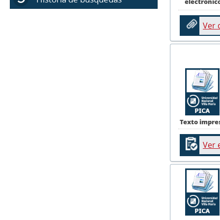
electrónic
Ver
Texto impre
Ver 