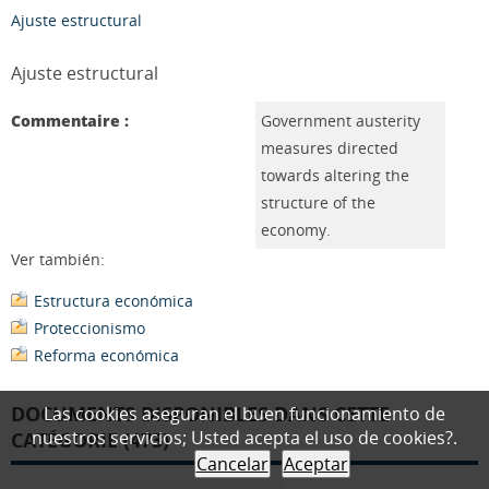
Ajuste estructural
Ajuste estructural
Commentaire :
Government austerity
measures directed
towards altering the
structure of the
economy.
Ver también:
Estructura económica
Proteccionismo
Reforma económica
DOCUMENTS DISPONIBLES DANS CETTE
Las cookies aseguran el buen funcionamiento de
nuestros servicios; Usted acepta el uso de cookies?.
CATÉGORIE (473)
Cancelar
Aceptar