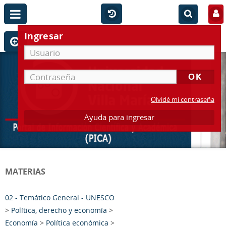
Ingresar
Olvidé mi contraseña
Ayuda para ingresar
MATERIAS
02 - Temático General - UNESCO
>
Política, derecho y economía
>
Economía
>
Política económica
>