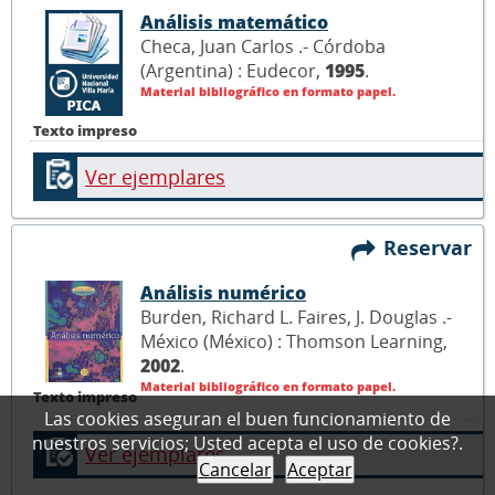
Análisis matemático
Checa, Juan Carlos .- Córdoba
(Argentina) : Eudecor,
1995
.
Material bibliográfico en formato papel.
Texto impreso
Ver ejemplares
Reservar
Análisis numérico
Burden, Richard L. Faires, J. Douglas .-
México (México) : Thomson Learning,
2002
.
Material bibliográfico en formato papel.
Texto impreso
Las cookies aseguran el buen funcionamiento de
nuestros servicios; Usted acepta el uso de cookies?.
Ver ejemplares
Cancelar
Aceptar