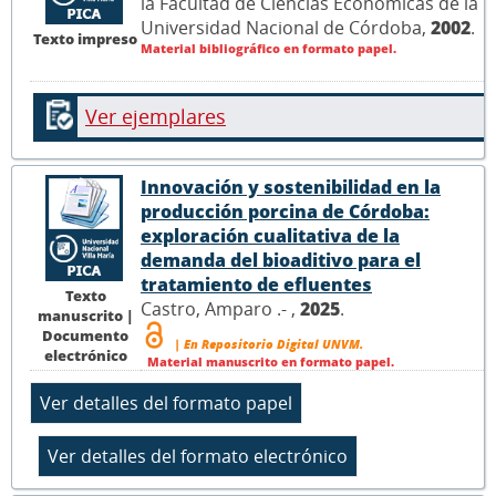
la Facultad de Ciencias Económicas de la
Universidad Nacional de Córdoba,
2002
.
Texto impreso
Material bibliográfico en formato papel.
Ver ejemplares
Innovación y sostenibilidad en la
producción porcina de Córdoba:
exploración cualitativa de la
demanda del bioaditivo para el
tratamiento de efluentes
Texto
Castro, Amparo .- ,
2025
.
manuscrito |
Documento
| En Repositorio Digital UNVM.
electrónico
Material manuscrito en formato papel.