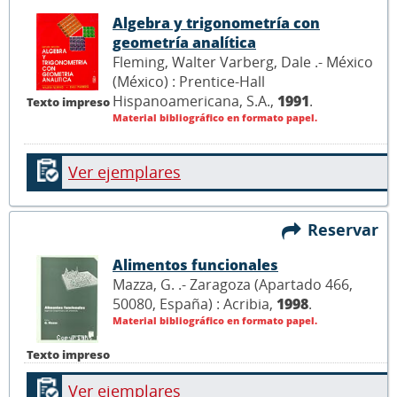
Algebra y trigonometría con
geometría analítica
Fleming, Walter Varberg, Dale .- México
(México) : Prentice-Hall
Hispanoamericana, S.A.,
1991
.
Texto impreso
Material bibliográfico en formato papel.
Ver ejemplares
Reservar
Alimentos funcionales
Mazza, G. .- Zaragoza (Apartado 466,
50080, España) : Acribia,
1998
.
Material bibliográfico en formato papel.
Texto impreso
Ver ejemplares