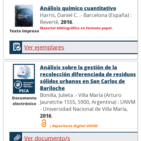
Análisis químico cuantitativo
Harris, Daniel C. .- Barcelona (España) :
Reverté,
2016
.
Material bibliográfico en formato papel.
Texto impreso
Ver ejemplares
Análisis sobre la gestión de la
recolección diferenciada de residuos
sólidos urbanos en San Carlos de
Bariloche
Bonilla, Julieta .- Villa María (Arturo
Documento
Jauretche 1555, 5900, Argentina) : UNVM
electrónico
- Universidad Nacional de Villa María,
2016
.
| Repositorio Digital UNVM.
Ver documento/s