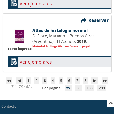
Ver ejemplares
Reservar
Atlas de histología normal
Di Fiore, Mariano .- Buenos Aires
(Argentina) : El Ateneo,
2019
.
Material bibliográfico en formato papel.
Texto impreso
Ver ejemplares
1
2
3
4
5
6
7
8
(51 - 75 / 624)
Por página :
25
50
100
200
Contacto