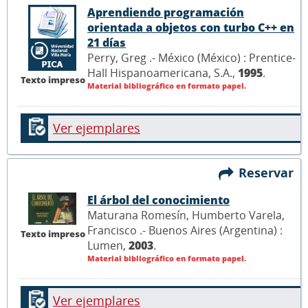
Aprendiendo programación
orientada a objetos con turbo C++ en
21 días
Perry, Greg .- México (México) : Prentice-
Hall Hispanoamericana, S.A.,
1995
.
Texto impreso
Material bibliográfico en formato papel.
Ver ejemplares
Reservar
El árbol del conocimiento
Maturana Romesín, Humberto Varela,
Francisco .- Buenos Aires (Argentina) :
Texto impreso
Lumen,
2003
.
Material bibliográfico en formato papel.
Ver ejemplares