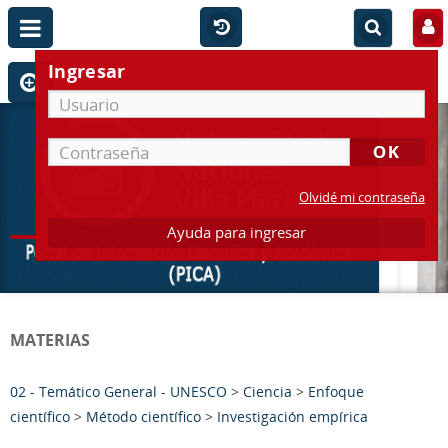
Ingresar
Olvidé mi contraseña
Ayuda para ingresar
MATERIAS
02 - Temático General - UNESCO
>
Ciencia
>
Enfoque
científico
>
Método científico
>
Investigación empírica