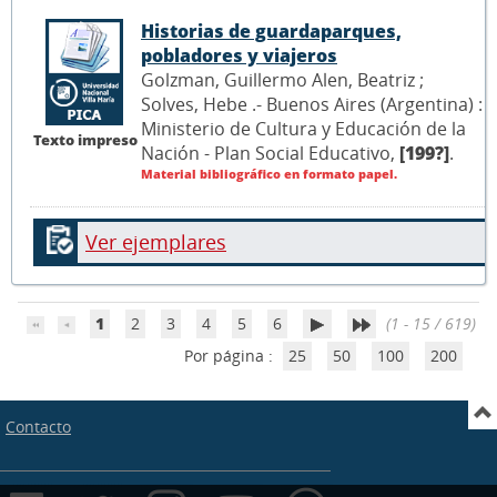
Historias de guardaparques,
pobladores y viajeros
Golzman, Guillermo Alen, Beatriz ;
Solves, Hebe .- Buenos Aires (Argentina) :
Ministerio de Cultura y Educación de la
Texto impreso
Nación - Plan Social Educativo,
[199?]
.
Material bibliográfico en formato papel.
Ver ejemplares
1
2
3
4
5
6
(1 - 15 / 619)
Por página :
25
50
100
200
Contacto