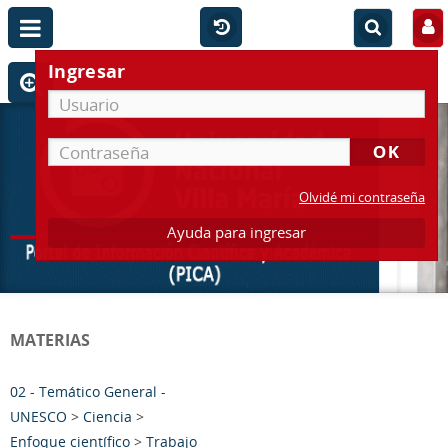
Ingresar
Olvidé mi contraseña
Ayuda para ingresar
MATERIAS
02 - Temático General -
UNESCO
>
Ciencia
>
Enfoque científico
>
Trabajo