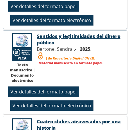
Sentidos y legitimidades del dinero
público
Bertone, Sandra .- ,
2025
.
| En Repositorio Digital UNVM.
Material manuscrito en formato papel.
Texto
manuscrito |
Documento
electrónico
Cuatro clubes atravesados por una
historia