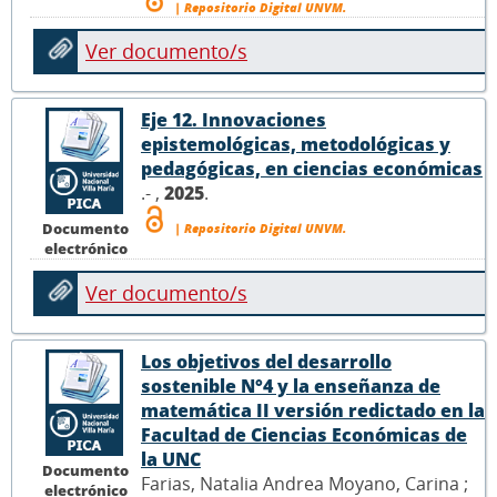
| Repositorio Digital UNVM.
Ver documento/s
Eje 12. Innovaciones
epistemológicas, metodológicas y
pedagógicas, en ciencias económicas
.- ,
2025
.
Documento
| Repositorio Digital UNVM.
electrónico
Ver documento/s
Los objetivos del desarrollo
sostenible N°4 y la enseñanza de
matemática II versión redictado en la
Facultad de Ciencias Económicas de
la UNC
Documento
Farias, Natalia Andrea Moyano, Carina ;
electrónico