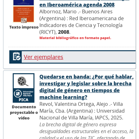
en Iberoamérica agenda 2008
Albornoz, Mario .- Buenos Aires
(Argentina) : Red Iberoamericana de
Indicadores de Ciencia y Tecnología
Texto impreso
(RICYT),
2008
.
Material bibliográfico en formato papel.
Ver ejemplares
Quedarse en banda: ¿Por qué hablar,
investigar y legislar sobre la brecha
digital de género en tiempos de
machine learning?
Revol, Valentina Ortega, Alejo .- Villa
Documento
María, Cba. (Argentina) : Universidad
proyectable o
Nacional de Villa María, IAPCS, 2025.
vídeo
La brecha digital de género expresa
desigualdades estructurales en el acceso, la
calidad y el uso de las TIC, afectando de