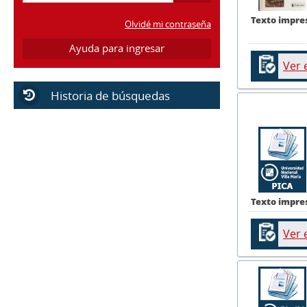
Texto impre
Olvidé mi contraseña
Ayuda para ingresar
Ver 
Historia de búsquedas
Texto impre
Ver 