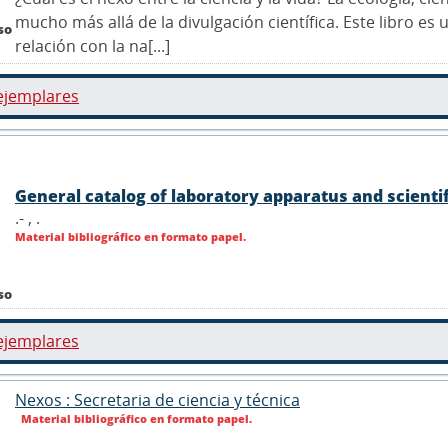
mucho más allá de la divulgación científica. Este libro e
so
relación con la na[...]
ejemplares
General catalog of laboratory apparatus and scienti
.- ,
.
Material bibliográfico en formato papel.
so
ejemplares
Nexos : Secretaria de ciencia y técnica
Material bibliográfico en formato papel.