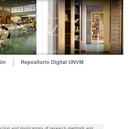
ión
Repositorio Digital UNVM
rection and implications of research methods and