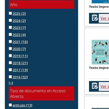
Año
Texto impre
2025
[2]
Ver 
2024
[2]
2023
[7]
2022
[4]
2021
[16]
2020
[7]
2019
[11]
2018
[21]
Texto impre
2017
[19]
2016
[32]
[+]
Ver 
Tipo de documento en Acceso
Abierto
artículo
[13]