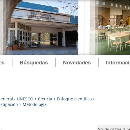
es
Búsquedas
Novedades
Informac
General - UNESCO
>
Ciencia
>
Enfoque científico
>
estigación
>
Metodología
:
Study of the di