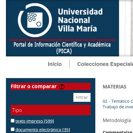
Inicio
Colecciones Especial
filtrar o comparar
MATERIAS
02 - Temático 
Trabajo de inv
Tipo
Metodología
texto impreso
[599]
documento electrónico
[35]
Commentaire 