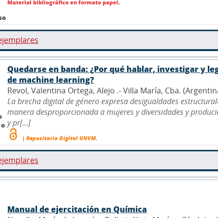
Material bibliográfico en formato papel.
so
ejemplares
Quedarse en banda: ¿Por qué hablar, investigar y leg
de machine learning?
Revol, Valentina Ortega, Alejo .- Villa María, Cba. (Argenti
La brecha digital de género expresa desigualdades estructurales
manera desproporcionada a mujeres y diversidades y producie
o
y pr[...]
 o
| Repositorio Digital UNVM.
ejemplares
Manual de ejercitación en Química