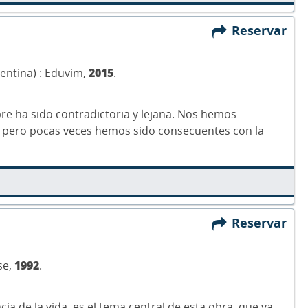
Reservar
gentina) : Eduvim,
2015
.
mpre ha sido contradictoria y lejana. Nos hemos
 pero pocas veces hemos sido consecuentes con la
Reservar
se,
1992
.
ncia de la vida, es el tema central de esta obra, que va