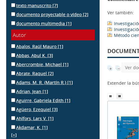
texto manuscrito
[7]
Ver también:
documento proyectable o vídeo
[2]
documento multimedia
[1]
Investigaci
Investigaci
Autor
Método cien
Abalos, Raúl Mauro
[1]
DOCUMENTS
Abbas, Abul K.
[3]
Abercrombie, Michael
[1]
Ver do
Abrate, Raquel
[2]
Adams, M. R. (Martín R.)
[1]
Extender la b
Adrian, Jean
[1]
Aguirre, Gabriela Edith
[1]
Agüero, Ezequiel
[3]
Ahlfors, Lars V.
[1]
Akdamar, K.
[1]
[+]