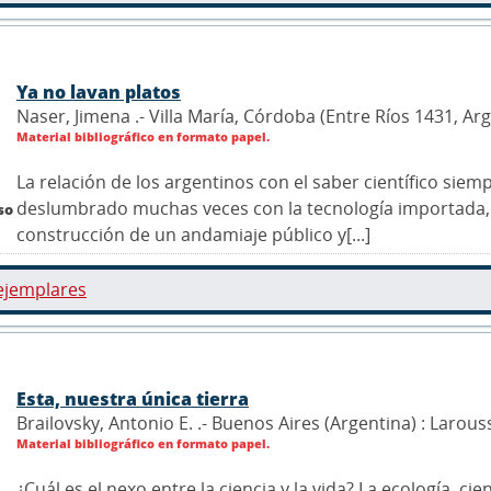
Ya no lavan platos
Naser, Jimena .- Villa María, Córdoba (Entre Ríos 1431, Ar
Material bibliográfico en formato papel.
La relación de los argentinos con el saber científico sie
deslumbrado muchas veces con la tecnología importada,
so
construcción de un andamiaje público y[...]
ejemplares
Esta, nuestra única tierra
Brailovsky, Antonio E. .- Buenos Aires (Argentina) : Larous
Material bibliográfico en formato papel.
¿Cuál es el nexo entre la ciencia y la vida? La ecología, cie