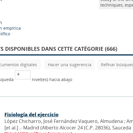
techniques, espec
ón
ón empírica
tífico
 DISPONIBLES DANS CETTE CATÉGORIE (666)
cumentos digitales
Hacer una sugerencia
Refinar búsque
úsqueda
nivel(es) hacia abajo
Fisiología del ejercicio
López Chicharro, José Fernández Vaquero, Almudena ; Ama
[et al.] .- Madrid (Alberto Alcocer 24 (C.P. 28036), Sauce