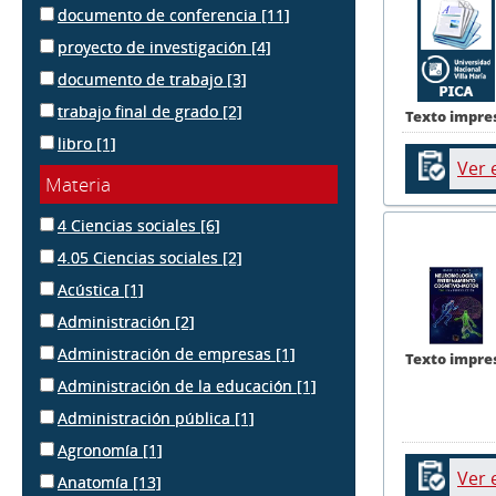
documento de conferencia
[11]
proyecto de investigación
[4]
documento de trabajo
[3]
trabajo final de grado
[2]
Texto impre
libro
[1]
Ver 
Materia
4 Ciencias sociales
[6]
4.05 Ciencias sociales
[2]
Acústica
[1]
Administración
[2]
Administración de empresas
[1]
Texto impre
Administración de la educación
[1]
Administración pública
[1]
Agronomía
[1]
Ver 
Anatomía
[13]