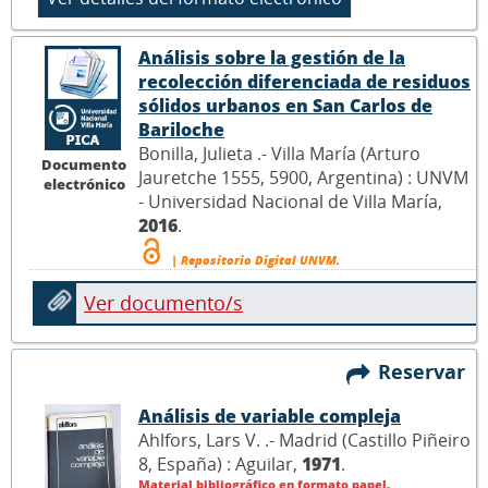
Análisis sobre la gestión de la
recolección diferenciada de residuos
sólidos urbanos en San Carlos de
Bariloche
Bonilla, Julieta .- Villa María (Arturo
Documento
Jauretche 1555, 5900, Argentina) : UNVM
electrónico
- Universidad Nacional de Villa María,
2016
.
| Repositorio Digital UNVM.
Ver documento/s
Reservar
Análisis de variable compleja
Ahlfors, Lars V. .- Madrid (Castillo Piñeiro
8, España) : Aguilar,
1971
.
Material bibliográfico en formato papel.