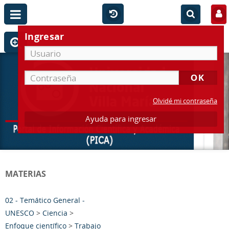
Ingresar
Olvidé mi contraseña
Ayuda para ingresar
MATERIAS
02 - Temático General -
UNESCO
>
Ciencia
>
Enfoque científico
>
Trabajo