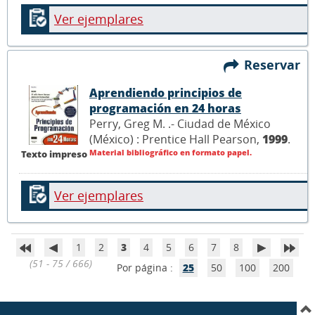
Ver ejemplares
Reservar
Aprendiendo principios de
programación en 24 horas
Perry, Greg M. .- Ciudad de México
(México) : Prentice Hall Pearson,
1999
.
Material bibliográfico en formato papel.
Texto impreso
Ver ejemplares
1
2
3
4
5
6
7
8
(51 - 75 / 666)
Por página :
25
50
100
200