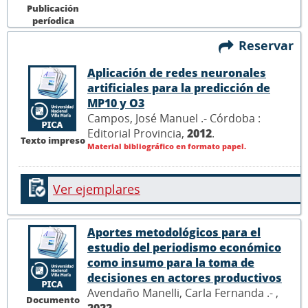
Publicación
períodica
Reservar
Aplicación de redes neuronales
artificiales para la predicción de
MP10 y O3
Campos, José Manuel .- Córdoba :
Editorial Provincia,
2012
.
Texto impreso
Material bibliográfico en formato papel.
Ver ejemplares
Aportes metodológicos para el
estudio del periodismo económico
como insumo para la toma de
decisiones en actores productivos
Avendaño Manelli, Carla Fernanda .- ,
Documento