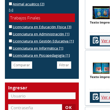
Animal acuático
[2]
[+]
Trabajos Finales
Texto impre
Licenciatura en Educación Física
[3]
Licenciatura en Administración
[1]
Ver 
Licenciatura en Gestión Educativa
[1]
Licenciatura en Informática
[1]
Licenciatura en Psicopedagogía
[1]
Texto impre
Ingresar
Ver 