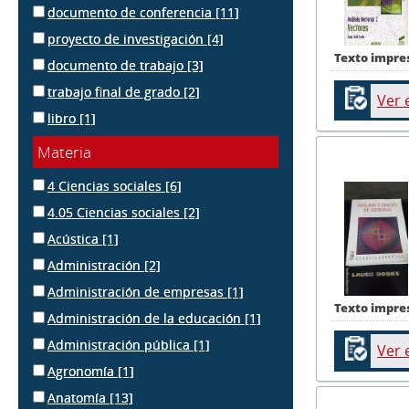
documento de conferencia
[11]
proyecto de investigación
[4]
Texto impre
documento de trabajo
[3]
trabajo final de grado
[2]
Ver 
libro
[1]
Materia
4 Ciencias sociales
[6]
4.05 Ciencias sociales
[2]
Acústica
[1]
Administración
[2]
Administración de empresas
[1]
Texto impre
Administración de la educación
[1]
Administración pública
[1]
Ver 
Agronomía
[1]
Anatomía
[13]