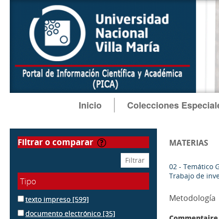
Inicio
Colecciones Especial
filtrar o comparar
MATERIAS
02 - Temático 
Trabajo de inv
Tipo
Metodología
texto impreso
[599]
documento electrónico
[35]
Commentaire 