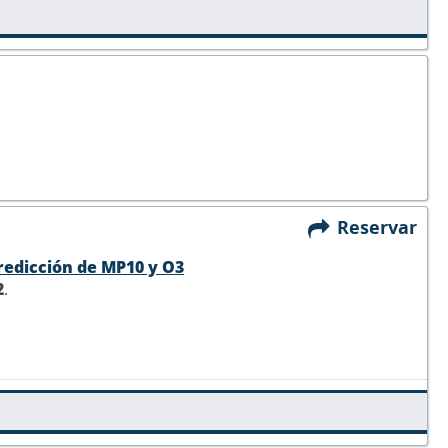
Reservar
predicción de MP10 y O3
2
.