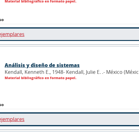
Material bibliográfico en formato papel.
so
ejemplares
Análisis y diseño de sistemas
Kendall, Kenneth E., 1948- Kendall, Julie E. .- México (Méx
Material bibliográfico en formato papel.
so
ejemplares