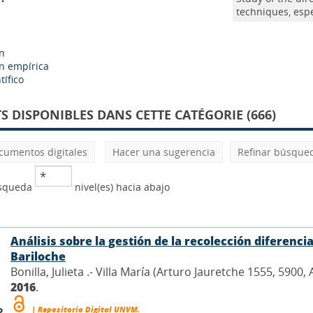
techniques, espec
ón
ón empírica
tífico
 DISPONIBLES DANS CETTE CATÉGORIE (666)
cumentos digitales
Hacer una sugerencia
Refinar búsque
úsqueda
nivel(es) hacia abajo
Análisis sobre la gestión de la recolección diferenc
Bariloche
Bonilla, Julieta .- Villa María (Arturo Jauretche 1555, 5900
2016
.
o
| Repositorio Digital UNVM.