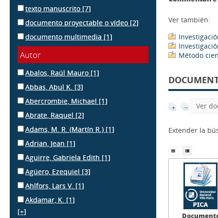
texto manuscrito
[7]
Ver también:
documento proyectable o vídeo
[2]
documento multimedia
[1]
Investigaci
Investigaci
Autor
Método cien
Abalos, Raúl Mauro
[1]
DOCUMENTS
Abbas, Abul K.
[3]
Abercrombie, Michael
[1]
Ver do
Abrate, Raquel
[2]
Adams, M. R. (Martín R.)
[1]
Extender la b
Adrian, Jean
[1]
Aguirre, Gabriela Edith
[1]
Agüero, Ezequiel
[3]
Ahlfors, Lars V.
[1]
Akdamar, K.
[1]
[+]
Document