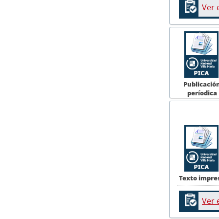
Ver 
Publicació
períodica
Texto impre
Ver 