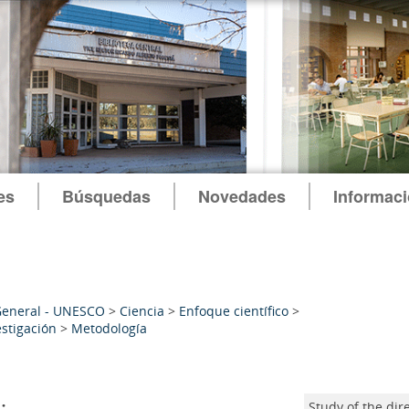
es
Búsquedas
Novedades
Informac
General - UNESCO
>
Ciencia
>
Enfoque científico
>
estigación
>
Metodología
:
Study of the di