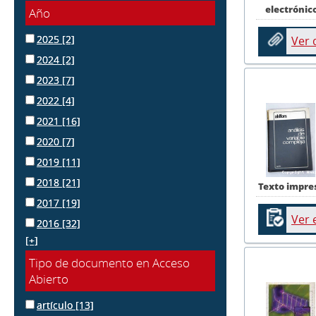
electrónic
Año
2025
[2]
Ver
2024
[2]
2023
[7]
2022
[4]
2021
[16]
2020
[7]
2019
[11]
2018
[21]
Texto impre
2017
[19]
Ver 
2016
[32]
[+]
Tipo de documento en Acceso
Abierto
artículo
[13]