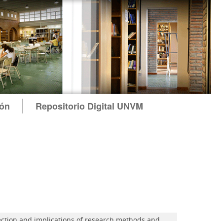
ión
Repositorio Digital UNVM
rection and implications of research methods and