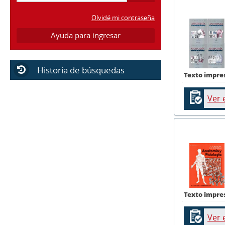
Olvidé mi contraseña
Ayuda para ingresar
Historia de búsquedas
Texto impre
Ver 
Texto impre
Ver 