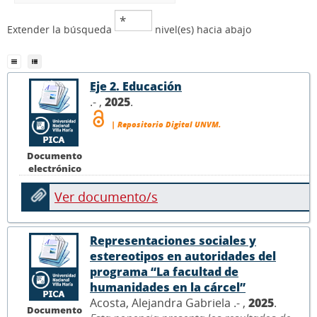
Extender la búsqueda
nivel(es) hacia abajo
Eje 2. Educación
.- ,
2025
.
| Repositorio Digital UNVM.
Documento
electrónico
Ver documento/s
Representaciones sociales y
estereotipos en autoridades del
programa “La facultad de
humanidades en la cárcel”
Acosta, Alejandra Gabriela .- ,
2025
.
Documento