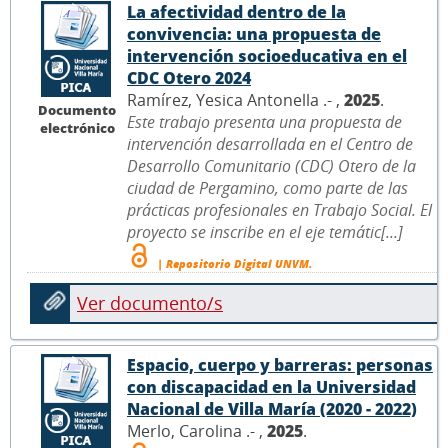
La afectividad dentro de la
convivencia: una propuesta de
intervención socioeducativa en el
CDC Otero 2024
Ramírez, Yesica Antonella .- ,
2025
.
Documento
Este trabajo presenta una propuesta de
electrónico
intervención desarrollada en el Centro de
Desarrollo Comunitario (CDC) Otero de la
ciudad de Pergamino, como parte de las
prácticas profesionales en Trabajo Social. El
proyecto se inscribe en el eje temátic[...]
| Repositorio Digital UNVM.
Ver documento/s
Espacio, cuerpo y barreras: personas
con discapacidad en la Universidad
Nacional de Villa María (2020 - 2022)
Merlo, Carolina .- ,
2025
.