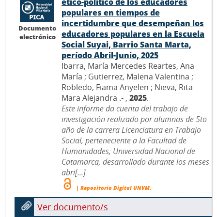
ético-político de los educadores
populares en tiempos de
incertidumbre que desempeñan los
Documento
educadores populares en la Escuela
electrónico
Social Suyai, Barrio Santa Marta,
período Abril-Junio, 2025
Ibarra, María Mercedes Reartes, Ana
María ; Gutierrez, Malena Valentina ;
Robledo, Fiama Anyelen ; Nieva, Rita
Mara Alejandra .- ,
2025
.
Este informe da cuenta del trabajo de
investigación realizado por alumnas de 5to
año de la carrera Licenciatura en Trabajo
Social, perteneciente a la Facultad de
Humanidades, Universidad Nacional de
Catamarca, desarrollado durante los meses
abri[...]
| Repositorio Digital UNVM.
Ver documento/s