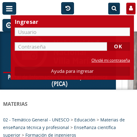
Ingresar
Olvidé mi contraseña
Ayuda para ingresar
MATERIAS
02 - Temático General - UNESCO
>
Educación
>
Materias de
enseñanza técnica y profesional
>
Enseñanza científica
superior
>
Formación de ingenieros