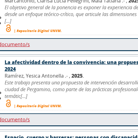
Marcantonio, Clarisa Lucia Pellegrini, Maia Tatiana .- ,
202
El objetivo general de la ponencia es exponer la experiencia d
desde un enfoque teórico-crítico, que articule las dimensiones 
o
[...]
o
| Repositorio Digital UNVM.
 documento/s
La afectividad dentro de la convivencia: una propue
2024
Ramírez, Yesica Antonella .- ,
2025
.
Este trabajo presenta una propuesta de intervención desarroll
ciudad de Pergamino, como parte de las prácticas profesionales
o
temátic[...]
o
| Repositorio Digital UNVM.
 documento/s
Espacio, cuerpo y barreras: personas con discapacida