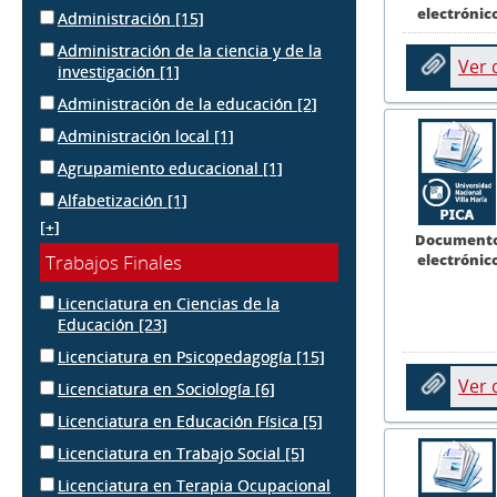
electrónic
Administración
[15]
Administración de la ciencia y de la
Ver
investigación
[1]
Administración de la educación
[2]
Administración local
[1]
Agrupamiento educacional
[1]
Alfabetización
[1]
[+]
Document
electrónic
Trabajos Finales
Licenciatura en Ciencias de la
Educación
[23]
Licenciatura en Psicopedagogía
[15]
Ver
Licenciatura en Sociología
[6]
Licenciatura en Educación Física
[5]
Licenciatura en Trabajo Social
[5]
Licenciatura en Terapia Ocupacional