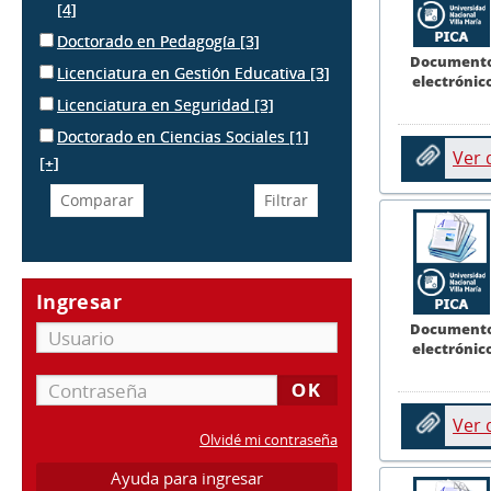
[4]
Doctorado en Pedagogía
[3]
Document
Licenciatura en Gestión Educativa
[3]
electrónic
Licenciatura en Seguridad
[3]
Doctorado en Ciencias Sociales
[1]
Ver
[+]
Ingresar
Document
electrónic
Ver
Olvidé mi contraseña
Ayuda para ingresar