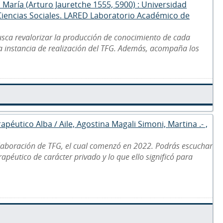
a María (Arturo Jauretche 1555, 5900) : Universidad
 Ciencias Sociales. LARED Laboratorio Académico de
usca revalorizar la producción de conocimiento de cada
la instancia de realización del TFG. Además, acompaña los
apéutico Alba / Aile, Agostina Magali Simoni, Martina .- ,
laboración de TFG, el cual comenzó en 2022. Podrás escuchar
apéutico de carácter privado y lo que ello significó para