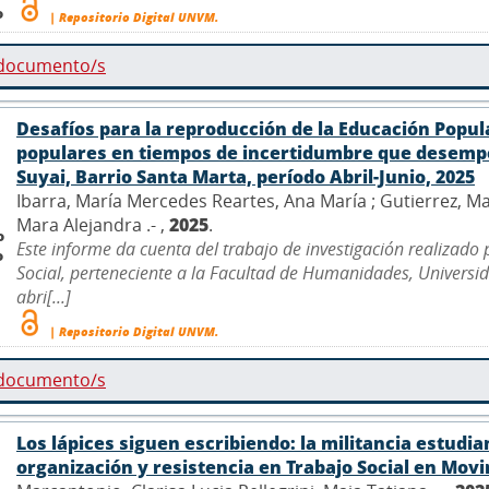
o
| Repositorio Digital UNVM.
 documento/s
Desafíos para la reproducción de la Educación Popul
populares en tiempos de incertidumbre que desempe
Suyai, Barrio Santa Marta, período Abril-Junio, 2025
Ibarra, María Mercedes Reartes, Ana María ; Gutierrez, Ma
Mara Alejandra .- ,
2025
.
o
Este informe da cuenta del trabajo de investigación realizado
o
Social, perteneciente a la Facultad de Humanidades, Univers
abri[...]
| Repositorio Digital UNVM.
 documento/s
Los lápices siguen escribiendo: la militancia estudia
organización y resistencia en Trabajo Social en Mov