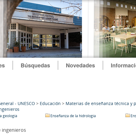
es
Búsquedas
Novedades
Informac
General - UNESCO
>
Educación
>
Materias de enseñanza técnica y p
ngenieros
a geología
Enseñanza de la hidrología
Ens
 ingenieros