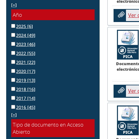
electrónic
[+]
Año
Ver
2025
[6]
2024
[49]
2023
[46]
2022
[55]
2021
[22]
Document
electrónic
2020
[17]
2019
[13]
2018
[16]
Ver
2017
[14]
2016
[45]
[+]
Tipo de documento en Acceso
Abierto