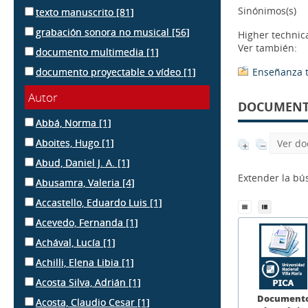
Sinónimos(s)
texto manuscrito
[81]
grabación sonora no musical
[56]
Higher technic
Ver también:
documento multimedia
[1]
documento proyectable o vídeo
[1]
Enseñanza t
Autor
DOCUMENTS
Abbá, Norma
[1]
Aboites, Hugo
[1]
Ver do
Abud, Daniel J. A.
[1]
Extender la b
Abusamra, Valeria
[4]
Accastello, Eduardo Luis
[1]
Acevedo, Fernanda
[1]
Achával, Lucía
[1]
Achilli, Elena Libia
[1]
Acosta Silva, Adrián
[1]
Document
Acosta, Claudio Cesar
[1]