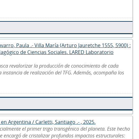
arro, Paula .- Villa María (Arturo Jauretche 1555, 5900) :
dagógico de Ciencias Sociales. LARED Laboratorio
usca revalorizar la producción de conocimiento de cada
la instancia de realización del TFG. Además, acompaña los
n Argentina / Carletti, Santiago .- , 2025.
ialmente el primer trigo transgénico del planeta. Este hecho
e encargó de cristalizar profundos impactos estructurales: