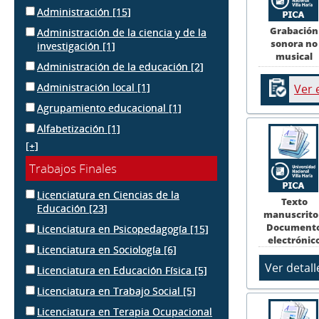
Administración
[15]
Grabación
Administración de la ciencia y de la
sonora no
investigación
[1]
musical
Administración de la educación
[2]
Administración local
[1]
Ver 
Agrupamiento educacional
[1]
Alfabetización
[1]
[+]
Trabajos Finales
Licenciatura en Ciencias de la
Texto
Educación
[23]
manuscrito
Document
Licenciatura en Psicopedagogía
[15]
electrónic
Licenciatura en Sociología
[6]
Licenciatura en Educación Física
[5]
Licenciatura en Trabajo Social
[5]
Licenciatura en Terapia Ocupacional