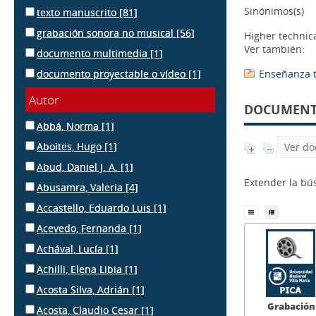
Sinónimos(s)
texto manuscrito
[81]
grabación sonora no musical
[56]
Higher technic
Ver también:
documento multimedia
[1]
documento proyectable o vídeo
[1]
Enseñanza t
Autor
DOCUMENTS
Abbá, Norma
[1]
Aboites, Hugo
[1]
Ver do
Abud, Daniel J. A.
[1]
Extender la b
Abusamra, Valeria
[4]
Accastello, Eduardo Luis
[1]
Acevedo, Fernanda
[1]
Achával, Lucía
[1]
Achilli, Elena Libia
[1]
Acosta Silva, Adrián
[1]
Grabación
Acosta, Claudio Cesar
[1]