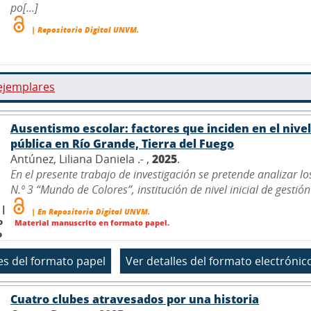
po[...]
| Repositorio Digital UNVM.
ejemplares
Ausentismo escolar: factores que inciden en el nivel 
pública en Río Grande, Tierra del Fuego
Antúnez, Liliana Daniela .- ,
2025
.
En el presente trabajo de investigación se pretende analizar lo
N.º 3 “Mundo de Colores”, institución de nivel inicial de gestió
 |
| En Repositorio Digital UNVM.
o
Material manuscrito en formato papel.
o
Cuatro clubes atravesados por una historia