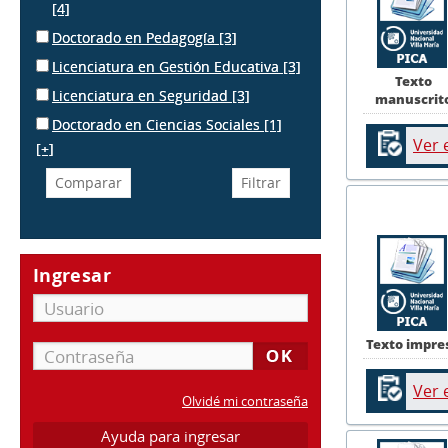
[4]
Doctorado en Pedagogía
[3]
Licenciatura en Gestión Educativa
[3]
Texto
Licenciatura en Seguridad
[3]
manuscrit
Doctorado en Ciencias Sociales
[1]
Ver 
[+]
Ingresar
Texto impre
Ver 
Olvidé mi contraseña
Ayuda para ingresar