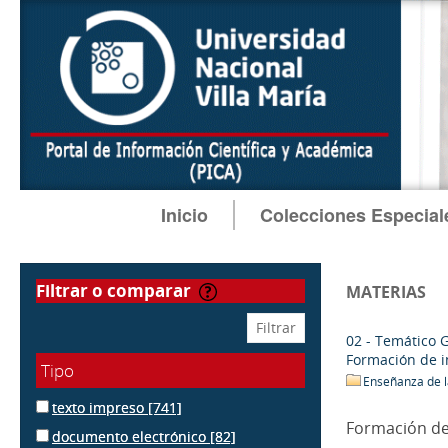
Inicio
Colecciones Especial
filtrar o comparar
MATERIAS
02 - Temático 
Formación de i
Tipo
Enseñanza de l
texto impreso
[741]
Formación de
documento electrónico
[82]