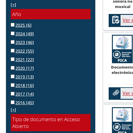
sonora no
[+]
musical
Año
Ver 
2025
[6]
2024
[49]
2023
[46]
2022
[55]
2021
[22]
Document
2020
[17]
electrónic
2019
[13]
2018
[16]
Ver
2017
[14]
2016
[45]
[+]
Tipo de documento en Acceso
Abierto