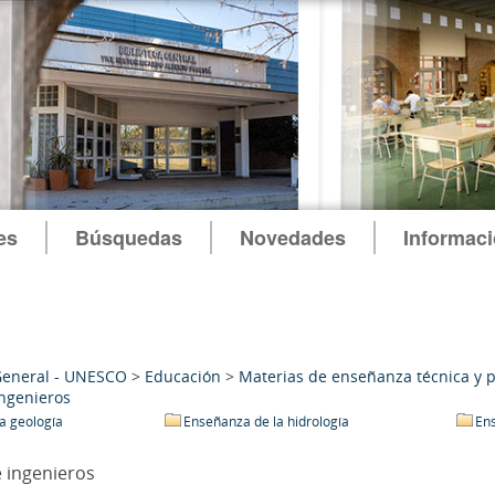
es
Búsquedas
Novedades
Informac
General - UNESCO
>
Educación
>
Materias de enseñanza técnica y p
ngenieros
a geología
Enseñanza de la hidrología
Ens
 ingenieros