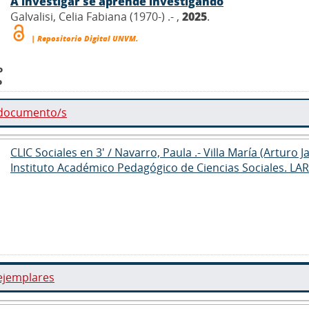
A investigar se aprende investigando
Galvalisi, Celia Fabiana (1970-) .- ,
2025
.
| Repositorio Digital UNVM.
o
o
 documento/s
CLIC Sociales en 3' / Navarro, Paula .- Villa María (Arturo 
Instituto Académico Pedagógico de Ciencias Sociales. LA
ejemplares