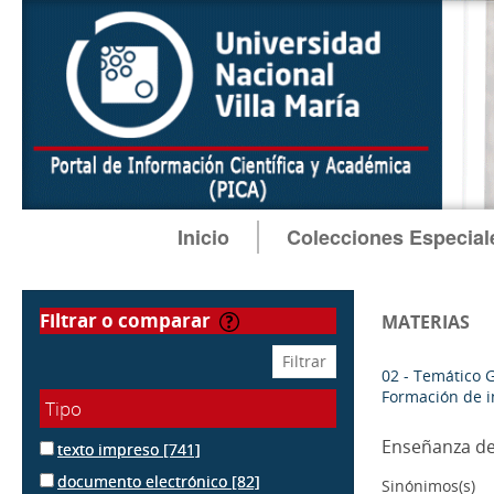
Inicio
Colecciones Especial
filtrar o comparar
MATERIAS
02 - Temático 
Formación de i
Tipo
Enseñanza de 
texto impreso
[741]
documento electrónico
[82]
Sinónimos(s)