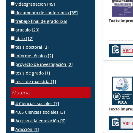
videograbación
[49]
documento de conferencia
[35]
Texto impre
trabajo final de grado
[26]
artículo
[23]
libro
[12]
tesis doctoral
[3]
Ver 
informe técnico
[2]
proyecto de investigación
[2]
tesis de grado
[1]
tesis de maestría
[1]
Materia
4 Ciencias sociales
[7]
Texto impre
4.05 Ciencias sociales
[3]
Acceso a la educación
[6]
Ver 
Adicción
[1]