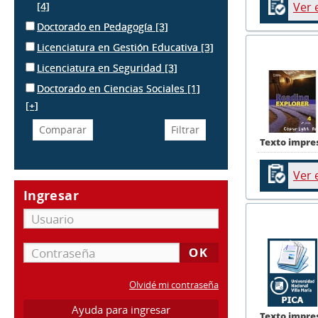
[4]
Ver 
Doctorado en Pedagogía
[3]
Licenciatura en Gestión Educativa
[3]
Licenciatura en Seguridad
[3]
Doctorado en Ciencias Sociales
[1]
[+]
Texto impre
Ver 
Ingresar
Olvidé mi contraseña
Ayuda para ingresar
Texto impre