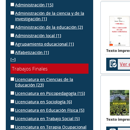
Administración
[15]
Administración de la ciencia y de la
investigación
[1]
Administración de la educación
[2]
Administración local
[1]
Agrupamiento educacional
[1]
Texto impre
Alfabetización
[1]
[+]
Ver 
Trabajos Finales
Licenciatura en Ciencias de la
Educación
[23]
Licenciatura en Psicopedagogía
[15]
Licenciatura en Sociología
[6]
Licenciatura en Educación Física
[5]
Licenciatura en Trabajo Social
[5]
Texto impre
Licenciatura en Terapia Ocupacional