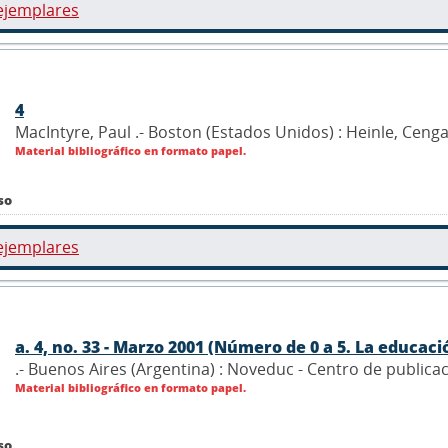
ejemplares
4
MacIntyre, Paul .- Boston (Estados Unidos) : Heinle, Ceng
Material bibliográfico en formato papel.
so
ejemplares
a. 4, no. 33 - Marzo 2001 (Número de 0 a 5. La educació
.- Buenos Aires (Argentina) : Noveduc - Centro de publica
Material bibliográfico en formato papel.
so