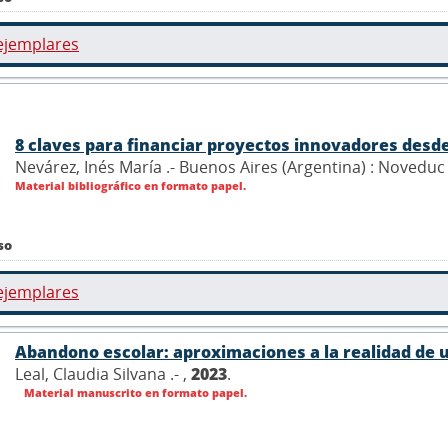
ejemplares
8 claves para financiar proyectos innovadores desde
Nevárez, Inés María .- Buenos Aires (Argentina) : Novedu
Material bibliográfico en formato papel.
so
ejemplares
Abandono escolar: aproximaciones a la realidad de u
Leal, Claudia Silvana .- ,
2023
.
Material manuscrito en formato papel.