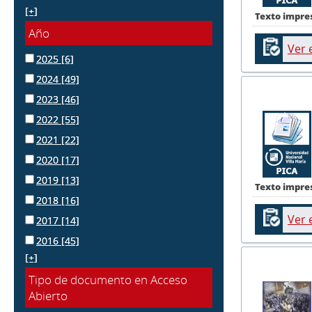
[+]
Texto impre
Año
Ver 
2025
[6]
2024
[49]
2023
[46]
2022
[55]
2021
[22]
2020
[17]
2019
[13]
Texto impre
2018
[16]
Ver 
2017
[14]
2016
[45]
[+]
Tipo de documento en Acceso
Abierto