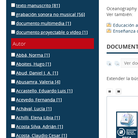
texto manuscrito
[81]
Oceanography 
grabación sonora no musical
[56]
Ver también:
documento multimedia
[1]
Educación 
Enseñanza d
documento proyectable o vídeo
[1]
Autor
DOCUMENTS
Abbá, Norma
[1]
Ver do
Aboites, Hugo
[1]
Abud, Daniel J. A.
[1]
Extender la b
Abusamra, Valeria
[4]
Accastello, Eduardo Luis
[1]
Acevedo, Fernanda
[1]
Achával, Lucía
[1]
Achilli, Elena Libia
[1]
Acosta Silva, Adrián
[1]
Acosta, Claudio Cesar
[1]