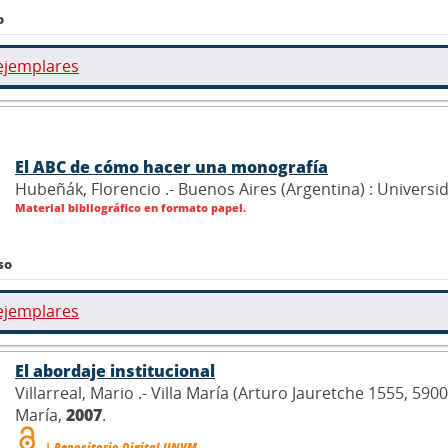
o
ejemplares
El ABC de cómo hacer una monografía
Hubeñák, Florencio .- Buenos Aires (Argentina) : Universi
Material bibliográfico en formato papel.
so
ejemplares
El abordaje institucional
Villarreal, Mario .- Villa María (Arturo Jauretche 1555, 59
María,
2007
.
| Repositorio Digital UNVM.