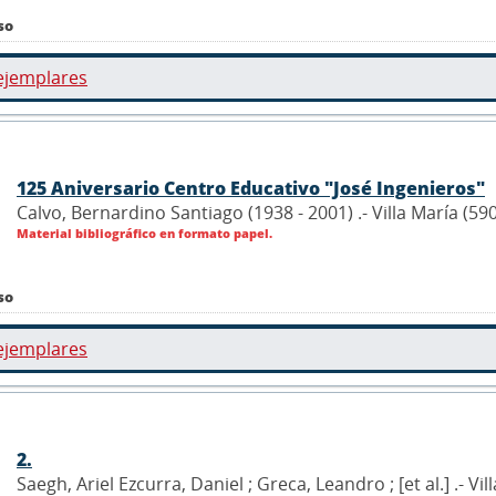
so
ejemplares
125 Aniversario Centro Educativo "José Ingenieros"
Calvo, Bernardino Santiago (1938 - 2001) .- Villa María (59
Material bibliográfico en formato papel.
so
ejemplares
2.
Saegh, Ariel Ezcurra, Daniel ; Greca, Leandro ; [et al.] .- 