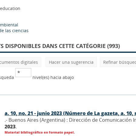
education
ambiental
e las ciencias
 DISPONIBLES DANS CETTE CATÉGORIE (993)
cumentos digitales
Hacer una sugerencia
Refinar búsque
úsqueda
nivel(es) hacia abajo
a. 10, no. 21 - junio 2023 (Número de La gazeta, a. 10, 
.- Buenos Aires (Argentina) : Dirección de Comunicación 
2023
.
Material bibliográfico en formato papel.