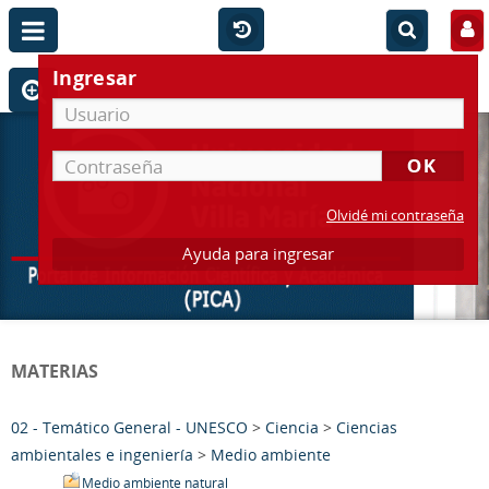
Ingresar
Olvidé mi contraseña
Ayuda para ingresar
MATERIAS
02 - Temático General - UNESCO
>
Ciencia
>
Ciencias
ambientales e ingeniería
>
Medio ambiente
Medio ambiente natural