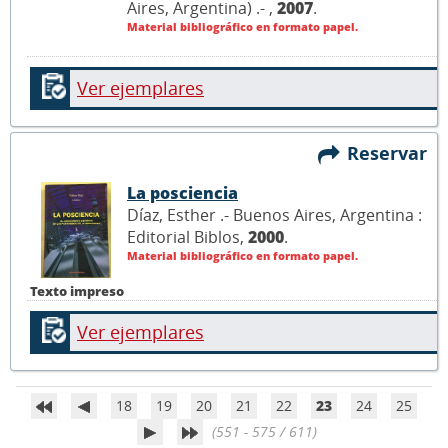
Aires, Argentina) .- ,
2007
.
Material bibliográfico en formato papel.
Ver ejemplares
Reservar
La posciencia
Díaz, Esther .- Buenos Aires, Argentina :
Editorial Biblos,
2000
.
Material bibliográfico en formato papel.
Texto impreso
Ver ejemplares
18
19
20
21
22
23
24
25
(551 - 575 / 611)