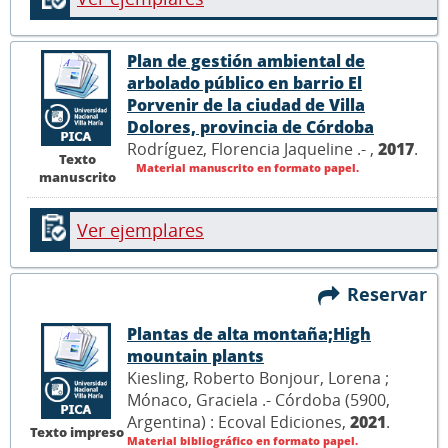
Plan de gestión ambiental de
arbolado público en barrio El
Porvenir de la ciudad de Villa
Dolores, provincia de Córdoba
Rodríguez, Florencia Jaqueline .- ,
2017
.
Texto
Material manuscrito en formato papel.
manuscrito
Ver ejemplares
Reservar
Plantas de alta montaña;High
mountain plants
Kiesling, Roberto Bonjour, Lorena ;
Mónaco, Graciela .- Córdoba (5900,
Argentina) : Ecoval Ediciones,
2021
.
Texto impreso
Material bibliográfico en formato papel.