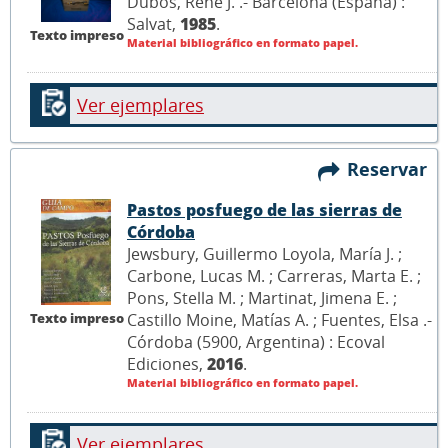
Dubos, René J. .- Barcelona (España) :
Salvat,
1985
.
Texto impreso
Material bibliográfico en formato papel.
Ver ejemplares
Reservar
Pastos posfuego de las sierras de
Córdoba
Jewsbury, Guillermo Loyola, María J. ;
Carbone, Lucas M. ; Carreras, Marta E. ;
Pons, Stella M. ; Martinat, Jimena E. ;
Castillo Moine, Matías A. ; Fuentes, Elsa .-
Texto impreso
Córdoba (5900, Argentina) : Ecoval
Ediciones,
2016
.
Material bibliográfico en formato papel.
Ver ejemplares