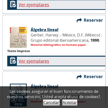
Ver ejemplares
Reservar
Álgebra lineal
Gerber, Harvey .- México, D.F. (México) :
Grupo editorial iberoamericana,
1990
.
Material bibliográfico en formato papel.
Texto impreso
Ver ejemplares
Reservar
Álgebra lineal
Las cookies aseguran el buen funcionamiento de
Checa, Juan Carlos .- Córdoba
nuestros servicios; Usted acepta el uso de cookies?.
(Argentina) : Eudecor,
1998
.
Material bibliográfico en formato papel.
Cancelar
Aceptar