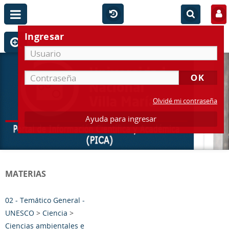
Ingresar
Olvidé mi contraseña
Ayuda para ingresar
MATERIAS
02 - Temático General -
UNESCO
>
Ciencia
>
Ciencias ambientales e