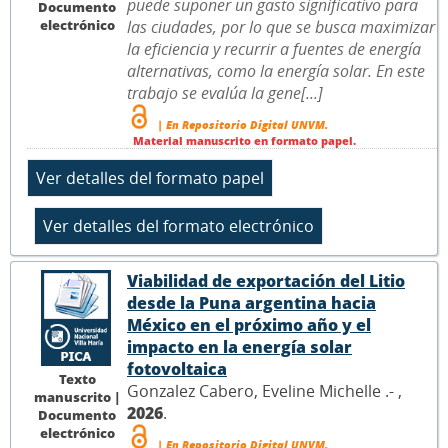
puede suponer un gasto significativo para
Documento
electrónico
las ciudades, por lo que se busca maximizar
la eficiencia y recurrir a fuentes de energía
alternativas, como la energía solar. En este
trabajo se evalúa la gene[...]
| En Repositorio Digital UNVM.
Material manuscrito en formato papel.
Viabilidad de exportación del Litio
desde la Puna argentina hacia
México en el próximo año y el
impacto en la energía solar
fotovoltaica
Texto
Gonzalez Cabero, Eveline Michelle .- ,
manuscrito |
2026
.
Documento
electrónico
| En Repositorio Digital UNVM.