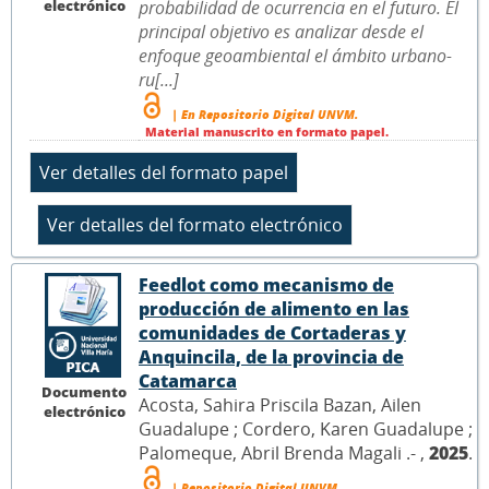
electrónico
probabilidad de ocurrencia en el futuro. El
principal objetivo es analizar desde el
enfoque geoambiental el ámbito urbano-
ru[...]
| En Repositorio Digital UNVM.
Material manuscrito en formato papel.
Feedlot como mecanismo de
producción de alimento en las
comunidades de Cortaderas y
Anquincila, de la provincia de
Catamarca
Documento
Acosta, Sahira Priscila Bazan, Ailen
electrónico
Guadalupe ; Cordero, Karen Guadalupe ;
Palomeque, Abril Brenda Magali .- ,
2025
.
| Repositorio Digital UNVM.