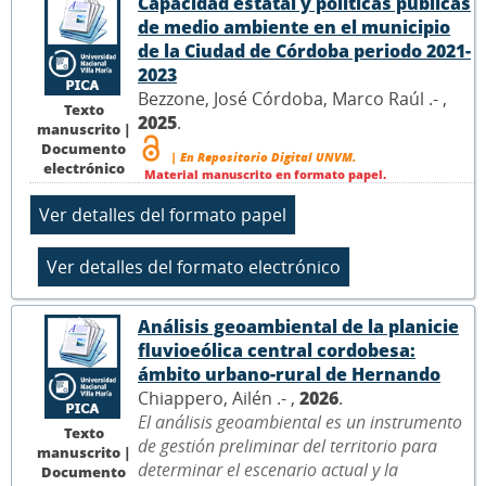
Capacidad estatal y políticas públicas
de medio ambiente en el municipio
de la Ciudad de Córdoba periodo 2021-
2023
Bezzone, José Córdoba, Marco Raúl .- ,
Texto
2025
.
manuscrito |
Documento
| En Repositorio Digital UNVM.
electrónico
Material manuscrito en formato papel.
Análisis geoambiental de la planicie
fluvioeólica central cordobesa:
ámbito urbano-rural de Hernando
Chiappero, Ailén .- ,
2026
.
El análisis geoambiental es un instrumento
Texto
de gestión preliminar del territorio para
manuscrito |
determinar el escenario actual y la
Documento