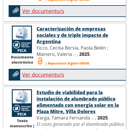
Ver documento/s
Caracterización de empresas
sociales y de triple impacto de
Argentina
Ficco, Cecilia Bersía, Paola Belén ;
Mainero, Valeria .- ,
2025
.
Documento
electrónico
| Repositorio Digital UNVM.
Ver documento/s
Estudio de viabilidad para la
instalación de alumbrado público
alimentado con energía solar en la
Plaza Mitre, Villa Dolores
Varga, Tamara Fernanda .- ,
2025
.
Texto
El costo generado por el alumbrado público
manuscrito |