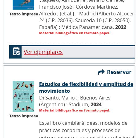
Francisco José ; Córdova Martínez,
Alfredo ; [et al.] .- Madrid (Alberto Alcocer
Texto impreso
24 (C.P. 28036), Sauceda 10 (C.P. 28050),
España) : Médica Panamericana,
2022
.
Material bibliográfico en formato papel.
Ver ejemplares
Reservar
Estudios de flexibilidad y amplitud de
movimiento
Di Santo, Mario .- Buenos Aires
(Argentina) : Stadium,
2024
.
Material bibliográfico en formato papel.
Texto impreso
Este libro cambiará ideas, modelos de
prácticas corporales y procesos de
entrenamiento. Toda mi vida profesional