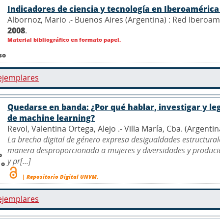
Indicadores de ciencia y tecnología en Iberoaméric
Albornoz, Mario .- Buenos Aires (Argentina) : Red Iberoam
2008
.
Material bibliográfico en formato papel.
so
ejemplares
Quedarse en banda: ¿Por qué hablar, investigar y leg
de machine learning?
Revol, Valentina Ortega, Alejo .- Villa María, Cba. (Argenti
La brecha digital de género expresa desigualdades estructurales
manera desproporcionada a mujeres y diversidades y producie
o
y pr[...]
 o
| Repositorio Digital UNVM.
ejemplares