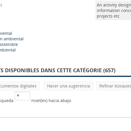
:
An activity desig
information conc
projects etc.
iental
n ambiental
sostenible
mbiental
 DISPONIBLES DANS CETTE CATÉGORIE (657)
cumentos digitales
Hacer una sugerencia
Refinar búsque
úsqueda
nivel(es) hacia abajo