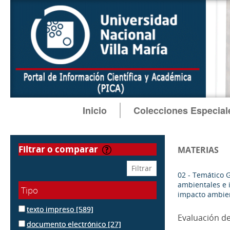
Inicio
Colecciones Especial
filtrar o comparar
MATERIAS
02 - Temático 
ambientales e 
Tipo
impacto ambie
texto impreso
[589]
Evaluación d
documento electrónico
[27]