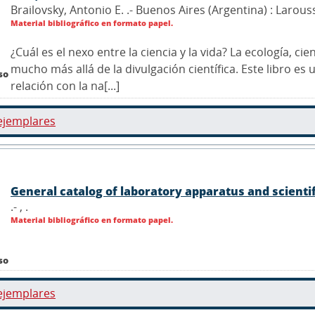
Brailovsky, Antonio E. .- Buenos Aires (Argentina) : Larous
Material bibliográfico en formato papel.
¿Cuál es el nexo entre la ciencia y la vida? La ecología, cie
mucho más allá de la divulgación científica. Este libro e
so
relación con la na[...]
ejemplares
General catalog of laboratory apparatus and scienti
.- ,
.
Material bibliográfico en formato papel.
so
ejemplares