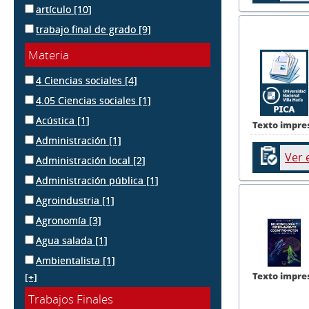
artículo
[10]
trabajo final de grado
[9]
Materia
4 Ciencias sociales
[4]
4.05 Ciencias sociales
[1]
Acústica
[1]
Texto impre
Administración
[1]
Ver 
Administración local
[2]
Administración pública
[1]
Agroindustria
[1]
Agronomía
[3]
Agua salada
[1]
Ambientalista
[1]
Texto impre
[+]
Trabajos Finales