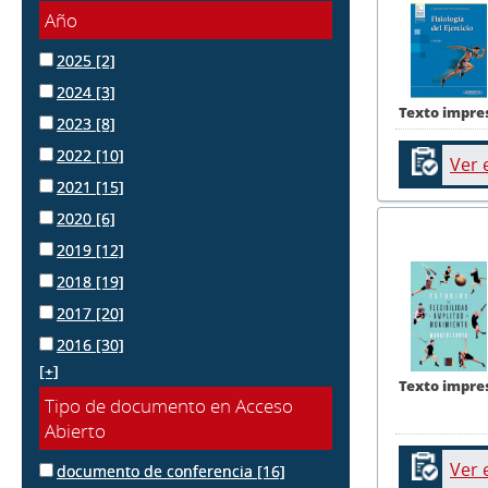
Año
2025
[2]
2024
[3]
Texto impre
2023
[8]
2022
[10]
Ver 
2021
[15]
2020
[6]
2019
[12]
2018
[19]
2017
[20]
2016
[30]
[+]
Texto impre
Tipo de documento en Acceso
Abierto
Ver 
documento de conferencia
[16]