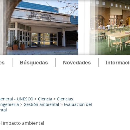
es
Búsquedas
Novedades
Informac
General - UNESCO
>
Ciencia
>
Ciencias
ingeniería
>
Gestión ambiental
>
Evaluación del
ntal
el impacto ambiental