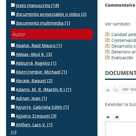
Commentaire 
texto manuscrito
[18]
documento proyectable o vídeo
[2]
documento multimedia
[1]
Ver también:
Autor
Calidad amb
Conservació
Abalos, Raúl Mauro
[1]
Desarrollo 
Deterioro a
Abbas, Abul K.
[3]
Evaluación
Abburrá, Rogelio
[1]
Abercrombie, Michael
[1]
DOCUMENTS
Abrate, Raquel
[2]
Ver do
Adams, M. R. (Martín R.)
[1]
Adrian, Jean
[1]
Extender la b
Aguirre, Gabriela Edith
[1]
Agüero, Ezequiel
[3]
Ahlfors, Lars V.
[1]
[+]