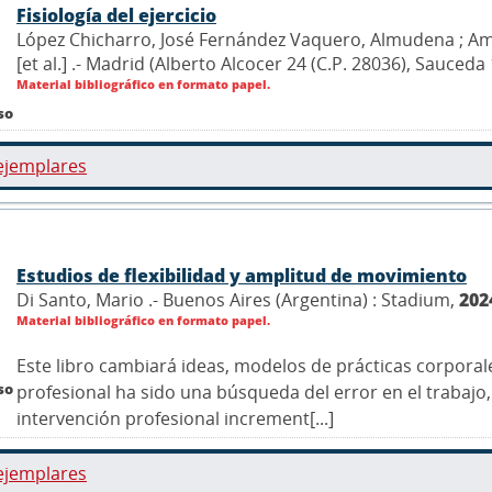
Fisiología del ejercicio
López Chicharro, José Fernández Vaquero, Almudena ; Ama
[et al.] .- Madrid (Alberto Alcocer 24 (C.P. 28036), Sauce
Material bibliográfico en formato papel.
so
ejemplares
Estudios de flexibilidad y amplitud de movimiento
Di Santo, Mario .- Buenos Aires (Argentina) : Stadium,
202
Material bibliográfico en formato papel.
Este libro cambiará ideas, modelos de prácticas corpora
so
profesional ha sido una búsqueda del error en el trabaj
intervención profesional increment[...]
ejemplares