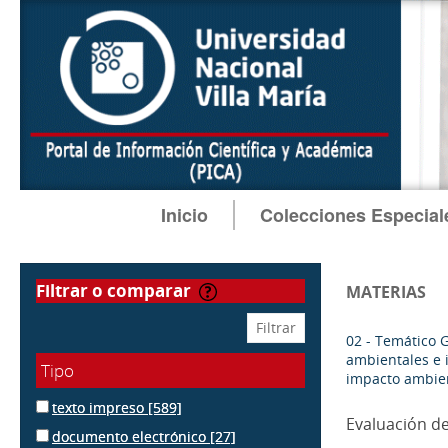
Inicio
Colecciones Especial
filtrar o comparar
MATERIAS
02 - Temático 
ambientales e 
Tipo
impacto ambie
texto impreso
[589]
Evaluación d
documento electrónico
[27]