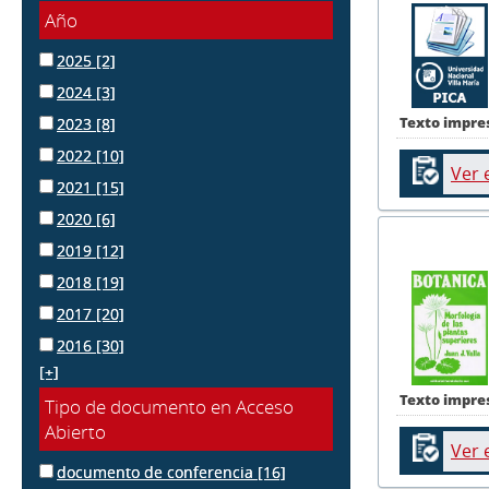
Año
2025
[2]
2024
[3]
Texto impre
2023
[8]
2022
[10]
Ver 
2021
[15]
2020
[6]
2019
[12]
2018
[19]
2017
[20]
2016
[30]
[+]
Texto impre
Tipo de documento en Acceso
Abierto
Ver 
documento de conferencia
[16]