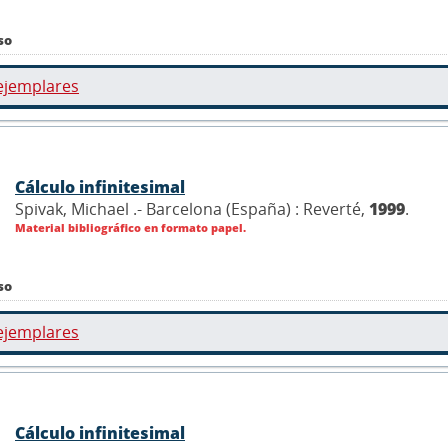
so
ejemplares
Cálculo infinitesimal
Spivak, Michael .- Barcelona (España) : Reverté,
1999
.
Material bibliográfico en formato papel.
so
ejemplares
Cálculo infinitesimal