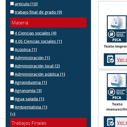
artículo
[10]
trabajo final de grado
[9]
Materia
4 Ciencias sociales
[4]
4.05 Ciencias sociales
[1]
Texto impre
Acústica
[1]
Administración
[1]
Ver 
Administración local
[2]
Administración pública
[1]
Agroindustria
[1]
Agronomía
[3]
Agua salada
[1]
Texto
Ambientalista
[1]
manuscrit
[+]
Ver 
Trabajos Finales