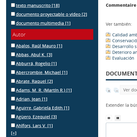
Commentaire 
texto manuscrito
[18]
documento proyectable o vídeo
[2]
documento multimedia
[1]
Ver también:
Autor
Calidad amb
Conservació
Abalos, Raúl Mauro
[1]
Desarrollo 
Deterioro a
Abbas, Abul K.
[3]
Evaluación
Abburrá, Rogelio
[1]
Abercrombie, Michael
[1]
DOCUMENTS
Abrate, Raquel
[2]
Ver do
Adams, M. R. (Martín R.)
[1]
Adrian, Jean
[1]
Extender la b
Aguirre, Gabriela Edith
[1]
Agüero, Ezequiel
[3]
Ahlfors, Lars V.
[1]
[+]