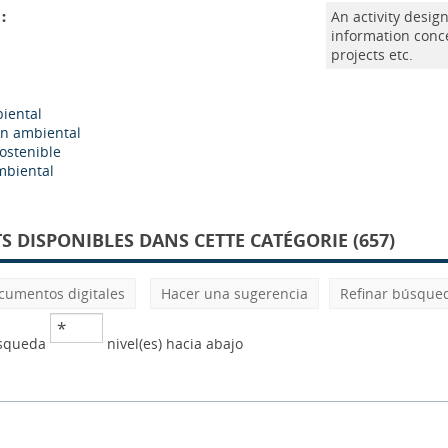
:
An activity desig
information conc
projects etc.
iental
n ambiental
sostenible
mbiental
 DISPONIBLES DANS CETTE CATÉGORIE (657)
cumentos digitales
Hacer una sugerencia
Refinar búsque
úsqueda
nivel(es) hacia abajo