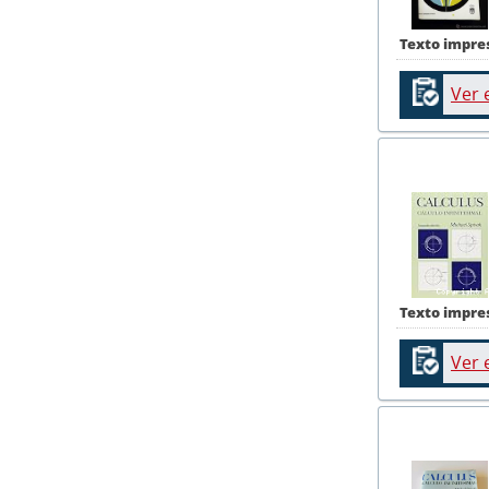
Texto impre
Ver 
Texto impre
Ver 