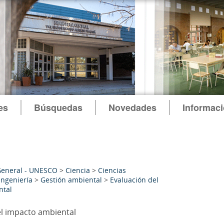
es
Búsquedas
Novedades
Informac
General - UNESCO
>
Ciencia
>
Ciencias
ingeniería
>
Gestión ambiental
>
Evaluación del
ntal
el impacto ambiental