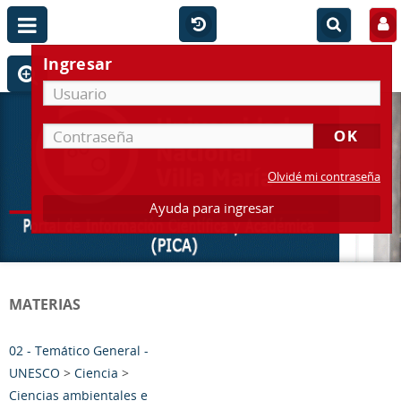
Ingresar
Olvidé mi contraseña
Ayuda para ingresar
MATERIAS
02 - Temático General -
UNESCO
>
Ciencia
>
Ciencias ambientales e