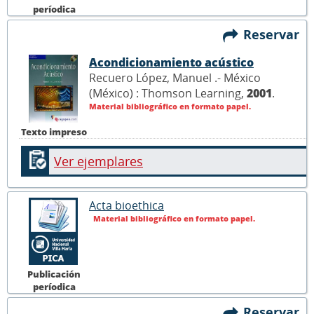
períodica
Reservar
Acondicionamiento acústico
Recuero López, Manuel .- México
(México) : Thomson Learning,
2001
.
Material bibliográfico en formato papel.
Texto impreso
Ver ejemplares
Acta bioethica
Material bibliográfico en formato papel.
Publicación
períodica
Reservar