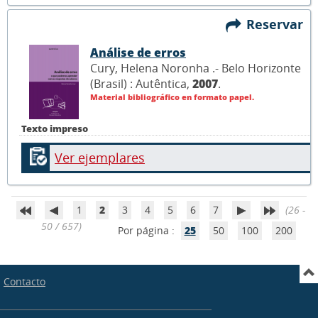
Reservar
Análise de erros
Cury, Helena Noronha .- Belo Horizonte
(Brasil) : Autêntica,
2007
.
Material bibliográfico en formato papel.
Texto impreso
Ver ejemplares
1
2
3
4
5
6
7
(26 -
50 / 657)
Por página :
25
50
100
200
Contacto