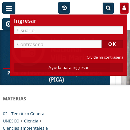
Ingresar
Olvidé mi contraseña
Ayuda para ingresar
MATERIAS
02 - Temático General -
UNESCO
>
Ciencia
>
Ciencias ambientales e