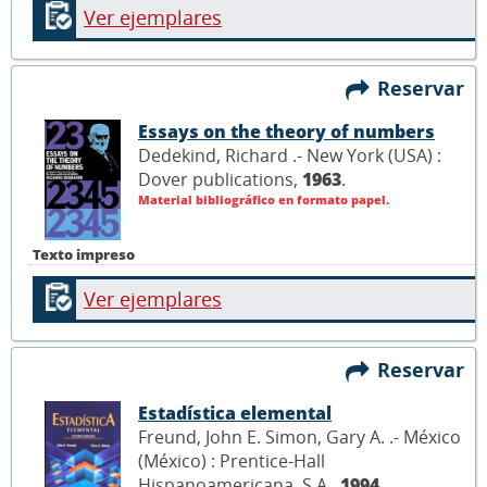
Ver ejemplares
Reservar
Essays on the theory of numbers
Dedekind, Richard .- New York (USA) :
Dover publications,
1963
.
Material bibliográfico en formato papel.
Texto impreso
Ver ejemplares
Reservar
Estadística elemental
Freund, John E. Simon, Gary A. .- México
(México) : Prentice-Hall
Hispanoamericana, S.A.,
1994
.