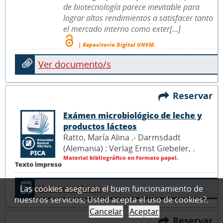
de biotecnología parece inevitable para
lograr altos rendimientos a satisfacer tanto
el mercado interno como exter[...]
| Repositorio Digital UNVM.
Ver documento/s
Reservar
Exámen microbiológico de leche y
productos lácteos
Ratto, María Alina .- Darmsdadt
(Alemania) : Verlag Ernst Giebeler,
.
Material bibliográfico en formato papel.
Texto impreso
Ver ejemplares
Las cookies aseguran el buen funcionamiento de
nuestros servicios; Usted acepta el uso de cookies?.
Cancelar
Aceptar
Reservar