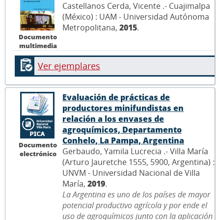
Castellanos Cerda, Vicente .- Cuajimalpa
(México) : UAM - Universidad Autónoma
Metropolitana,
2015
.
Documento
multimedia
Ver ejemplares
Evaluación de prácticas de
productores minifundistas en
relación a los envases de
agroquímicos, Departamento
Conhelo, La Pampa, Argentina
Documento
Gerbaudo, Yamila Lucrecia .- Villa María
electrónico
(Arturo Jauretche 1555, 5900, Argentina) :
UNVM - Universidad Nacional de Villa
María,
2019
.
La Argentina es uno de los países de mayor
potencial productivo agrícola y por ende el
uso de agroquímicos junto con la aplicación