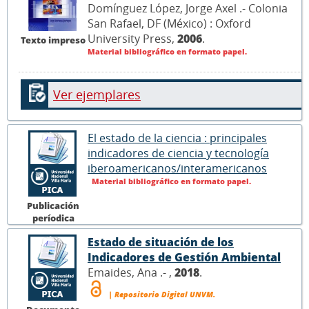
Domínguez López, Jorge Axel .- Colonia
San Rafael, DF (México) : Oxford
University Press,
2006
.
Texto impreso
Material bibliográfico en formato papel.
Ver ejemplares
El estado de la ciencia : principales
indicadores de ciencia y tecnología
iberoamericanos/interamericanos
Material bibliográfico en formato papel.
Publicación
períodica
Estado de situación de los
Indicadores de Gestión Ambiental
Emaides, Ana .- ,
2018
.
| Repositorio Digital UNVM.