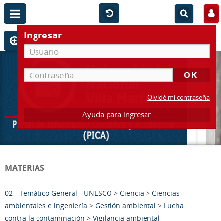
Ingresar
Olvidé mi contraseña
Ayuda para ingresar
MATERIAS
02 - Temático General - UNESCO
>
Ciencia
>
Ciencias
ambientales e ingeniería
>
Gestión ambiental
>
Lucha
contra la contaminación
>
Vigilancia ambiental