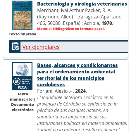
Bacteriología y virología veterinarias
Merchant, Ival Arthur Packer, R. A.
(Raymond Allen) .- Zaragoza (Apartado
466, 50080, España) : Acribia,
1970
.
Material bibliográfico en formato papel.
Texto impreso
Ver ejemplares
Bases, alcances y condicionantes
para el ordenamiento ambiental
territorial de los municipios
cordobeses
Forlani, Alesio .- ,
2024
.
Texto
El indudable deterioro ecológico en la
manuscrito |
provincia de Córdoba se evidencia en la
Documento
electrónico
pérdida de sus bosques nativos, en
sumatoria a la inoperancia de sus
instituciones políticas en materia ambiental.
Sumado a lo anterior, resulta evidente el