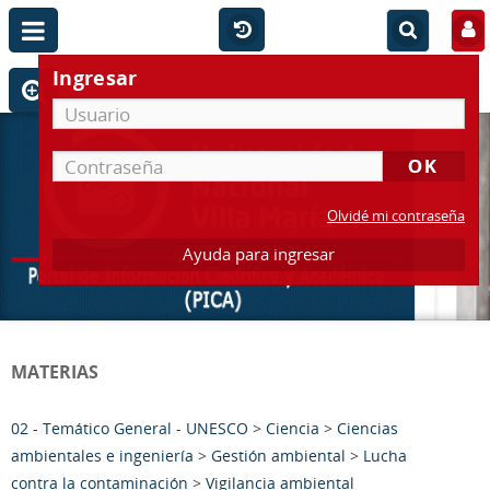
Ingresar
Olvidé mi contraseña
Ayuda para ingresar
MATERIAS
02 - Temático General - UNESCO
>
Ciencia
>
Ciencias
ambientales e ingeniería
>
Gestión ambiental
>
Lucha
contra la contaminación
>
Vigilancia ambiental