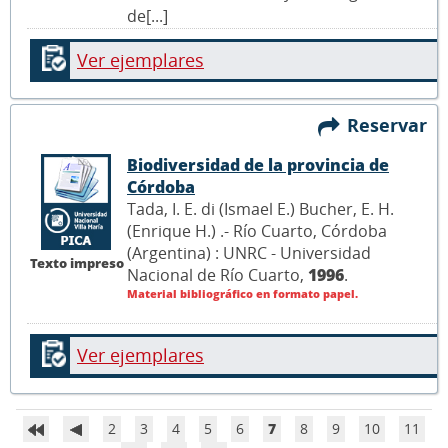
de[...]
Ver ejemplares
Reservar
Biodiversidad de la provincia de
Córdoba
Tada, I. E. di (Ismael E.) Bucher, E. H.
(Enrique H.) .- Río Cuarto, Córdoba
(Argentina) : UNRC - Universidad
Texto impreso
Nacional de Río Cuarto,
1996
.
Material bibliográfico en formato papel.
Ver ejemplares
2
3
4
5
6
7
8
9
10
11