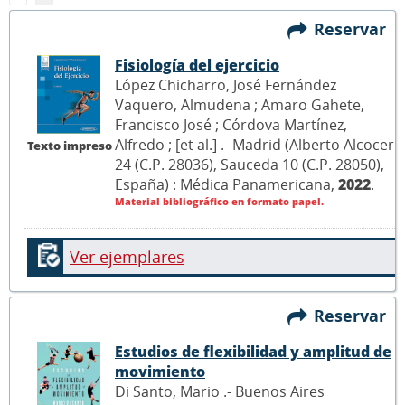
Reservar
Fisiología del ejercicio
López Chicharro, José Fernández
Vaquero, Almudena ; Amaro Gahete,
Francisco José ; Córdova Martínez,
Alfredo ; [et al.] .- Madrid (Alberto Alcocer
Texto impreso
24 (C.P. 28036), Sauceda 10 (C.P. 28050),
España) : Médica Panamericana,
2022
.
Material bibliográfico en formato papel.
Ver ejemplares
Reservar
Estudios de flexibilidad y amplitud de
movimiento
Di Santo, Mario .- Buenos Aires