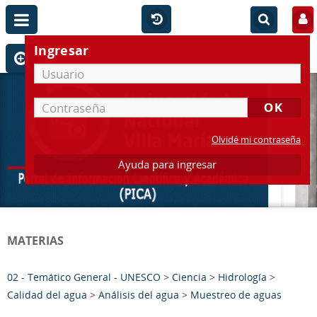
Ingresar
Olvidé mi contraseña
Ayuda para ingresar
MATERIAS
02 - Temático General - UNESCO
>
Ciencia
>
Hidrología
>
Calidad del agua
>
Análisis del agua
>
Muestreo de aguas