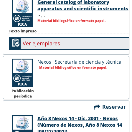
General catalog of laboratory
apparatus and scientific instruments
.- ,
.
Material bibliográfico en formato papel.
Texto impreso
Ver ejemplares
Nexos : Secretaria de ciencia y técnica
Material bibliográfico en formato papel.
Publicación
períodica
Reservar
Año 8 Nexos 14 - Dic. 2001 - Nexos
(Número de Nexos, Año 8 Nexos 14
[09/12/2001])