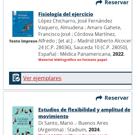
Reservar
Fisiología del ejercicio
López Chicharro, José Fernández
Vaquero, Almudena ; Amaro Gahete,
Francisco José ; Córdova Martínez,
Alfredo ; [et al.] .- Madrid (Alberto Alcocer
Texto impreso
24 (C.P. 28036), Sauceda 10 (C.P. 28050),
España) : Médica Panamericana,
2022
.
Material bibliográfico en formato papel.
Ver ejemplares
Reservar
Estudios de flexibilidad y amplitud de
movimiento
Di Santo, Mario .- Buenos Aires
(Argentina) : Stadium,
2024
.