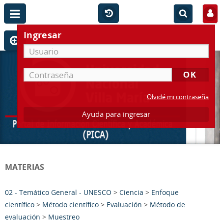
Ingresar
Olvidé mi contraseña
Ayuda para ingresar
MATERIAS
02 - Temático General - UNESCO
>
Ciencia
>
Enfoque
científico
>
Método científico
>
Evaluación
>
Método de
evaluación
>
Muestreo