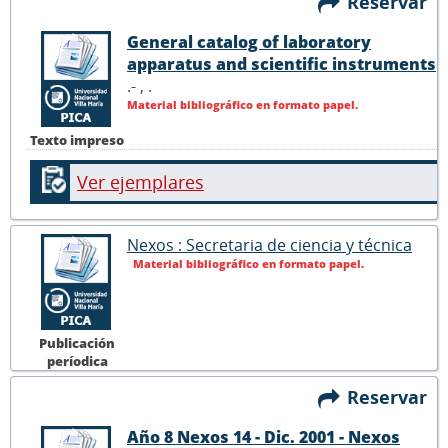
Reservar
General catalog of laboratory
apparatus and scientific instruments
.- ,
.
Material bibliográfico en formato papel.
Texto impreso
Ver ejemplares
Nexos : Secretaria de ciencia y técnica
Material bibliográfico en formato papel.
Publicación
períodica
Reservar
Año 8 Nexos 14 - Dic. 2001 - Nexos