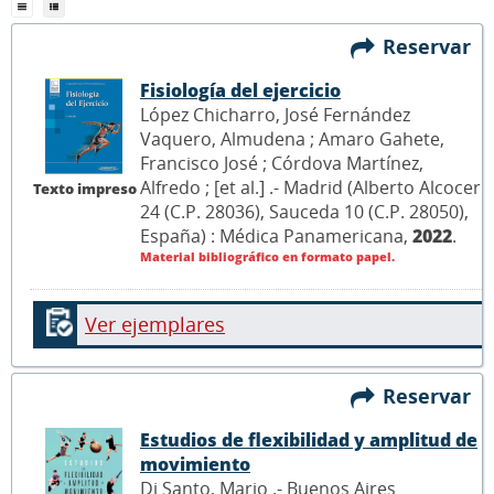
Reservar
Fisiología del ejercicio
López Chicharro, José Fernández
Vaquero, Almudena ; Amaro Gahete,
Francisco José ; Córdova Martínez,
Alfredo ; [et al.] .- Madrid (Alberto Alcocer
Texto impreso
24 (C.P. 28036), Sauceda 10 (C.P. 28050),
España) : Médica Panamericana,
2022
.
Material bibliográfico en formato papel.
Ver ejemplares
Reservar
Estudios de flexibilidad y amplitud de
movimiento
Di Santo, Mario .- Buenos Aires