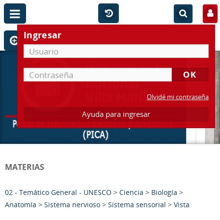
Ingresar
Olvidé mi contraseña
Ayuda para ingresar
MATERIAS
02 - Temático General - UNESCO
>
Ciencia
>
Biología
>
Anatomía
>
Sistema nervioso
>
Sistema sensorial
>
Vista