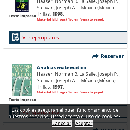
Haaser, Norman B. La Salle, Joseph P. ;
Sullivan, Joseph A. .- México (México) :
Trillas,
1998
.
Texto impreso
Material bibliográfico en formato papel.
Ver ejemplares
Reservar
Análisis matemático
Haaser, Norman B. La Salle, Joseph P. ;
Sullivan, Joseph A. .- México (México) :
Trillas,
1997
.
Material bibliográfico en formato papel.
Texto impreso
Las cookies aseguran el buen funcionamiento de
Ver ejemplares
nuestros servicios; Usted acepta el uso de cookies?.
Cancelar
Aceptar