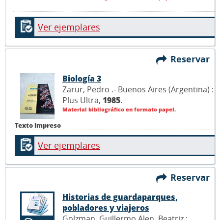
Ver ejemplares
Reservar
Biología 3
Zarur, Pedro .- Buenos Aires (Argentina) :
Plus Ultra,
1985
.
Material bibliográfico en formato papel.
Texto impreso
Ver ejemplares
Reservar
Historias de guardaparques,
pobladores y viajeros
Golzman, Guillermo Alen, Beatriz ;