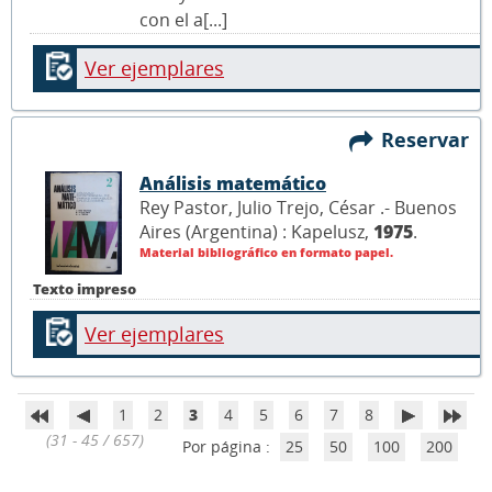
con el a[...]
Ver ejemplares
Reservar
Análisis matemático
Rey Pastor, Julio Trejo, César .- Buenos
Aires (Argentina) : Kapelusz,
1975
.
Material bibliográfico en formato papel.
Texto impreso
Ver ejemplares
1
2
3
4
5
6
7
8
(31 - 45 / 657)
Por página :
25
50
100
200