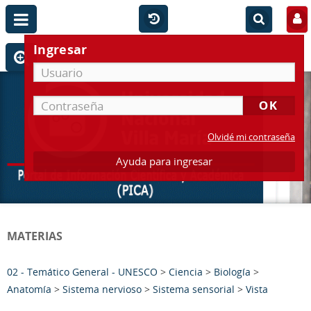
Ingresar
Olvidé mi contraseña
Ayuda para ingresar
MATERIAS
02 - Temático General - UNESCO
>
Ciencia
>
Biología
>
Anatomía
>
Sistema nervioso
>
Sistema sensorial
>
Vista