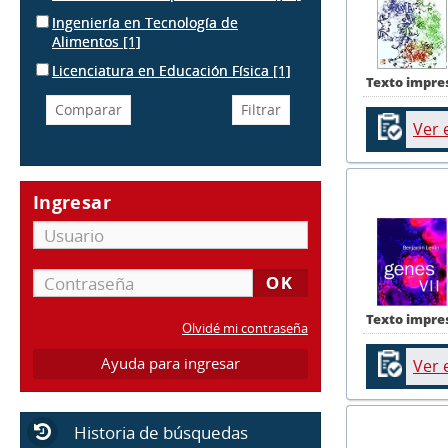
Ingeniería en Tecnología de
Alimentos
[1]
Licenciatura en Educación Física
[1]
Texto impre
Ver 
Ingresar
Texto impre
Olvidé mi contraseña
Ayuda para ingresar
Ver 
Historia de búsquedas