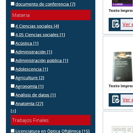
documento de conferencia
[7]
Texto impre
Materia
Ver 
4 Ciencias sociales
[4]
4.05 Ciencias sociales
[1]
Acústica
[1]
Administración
[1]
Administración pública
[1]
Adolescencia
[1]
Agriculture
[2]
Texto impre
Agronomía
[1]
Análisis de datos
[1]
Ver 
Anatomía
[27]
[+]
Trabajos Finales
Licenciatura en Óptica Oftálmica
[15]