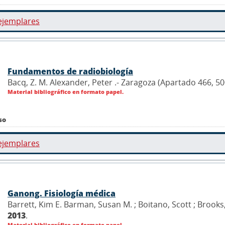
ejemplares
Fundamentos de radiobiología
Bacq, Z. M. Alexander, Peter .- Zaragoza (Apartado 466, 50
Material bibliográfico en formato papel.
so
ejemplares
Ganong. Fisiología médica
Barrett, Kim E. Barman, Susan M. ; Boitano, Scott ; Brook
2013
.
Material bibliográfico en formato papel.