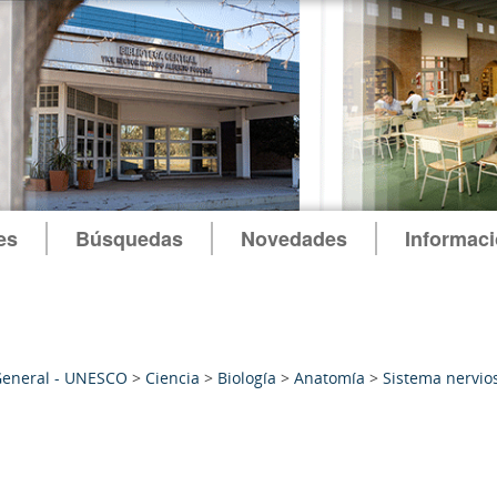
es
Búsquedas
Novedades
Informac
General - UNESCO
>
Ciencia
>
Biología
>
Anatomía
>
Sistema nervio