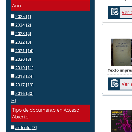
Año
Ver 
2025
[1]
2024
[2]
2023
[4]
2022
[3]
2021
[14]
2020
[8]
2019
[11]
Texto impre
2018
[24]
Ver 
2017
[19]
2016
[30]
[+]
Tipo de documento en Acceso
Abierto
artículo
[7]