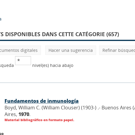
a
 DISPONIBLES DANS CETTE CATÉGORIE (657)
cumentos digitales
Hacer una sugerencia
Refinar búsque
úsqueda
nivel(es) hacia abajo
Fundamentos de inmunología
Boyd, William C. (William Clouser) (1903-) .- Buenos Aires 
Aires,
1970
.
Material bibliográfico en formato papel.
so