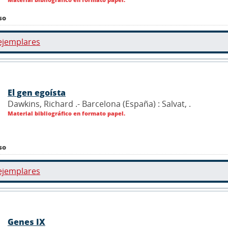
so
ejemplares
El gen egoísta
Dawkins, Richard .- Barcelona (España) : Salvat,
.
Material bibliográfico en formato papel.
so
ejemplares
Genes IX