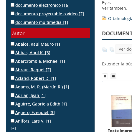
Eyes
documento electrónico
[16]
Ver también:
documento proyectable o vídeo
[2]
Oftalmologí
documento multimedia
[1]
Autor
DOCUMENTS
Abalos, Raúl Mauro
[1]
Ver do
Abbas, Abul K.
[3]
Abercrombie, Michael
[1]
Extender la b
Abrate, Raquel
[2]
Acland, Robert D.
[1]
Adams, M. R. (Martín R.)
[1]
Adrian, Jean
[1]
Aguirre, Gabriela Edith
[1]
Agüero, Ezequiel
[3]
Ahlfors, Lars V.
[1]
[+]
Texto impre