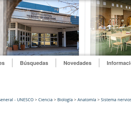
es
Búsquedas
Novedades
Informac
General - UNESCO
>
Ciencia
>
Biología
>
Anatomía
>
Sistema nervio