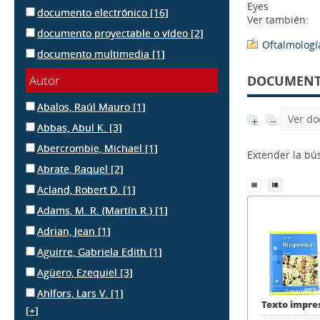
Eyes
documento electrónico
[16]
Ver también:
documento proyectable o vídeo
[2]
Oftalmologí
documento multimedia
[1]
Autor
DOCUMENTS
Abalos, Raúl Mauro
[1]
Ver do
Abbas, Abul K.
[3]
Abercrombie, Michael
[1]
Extender la b
Abrate, Raquel
[2]
Acland, Robert D.
[1]
Adams, M. R. (Martín R.)
[1]
Adrian, Jean
[1]
Aguirre, Gabriela Edith
[1]
Agüero, Ezequiel
[3]
Ahlfors, Lars V.
[1]
Texto impre
[+]