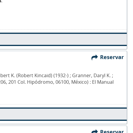
8
.
Reservar
rt K. (Robert Kincaid) (1932-) ; Granner, Daryl K. ;
 206, 201 Col. Hipódromo, 06100, México) : El Manual
Reservar