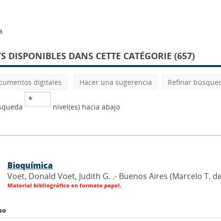
a
 DISPONIBLES DANS CETTE CATÉGORIE (657)
cumentos digitales
Hacer una sugerencia
Refinar búsque
úsqueda
nivel(es) hacia abajo
Bioquímica
Voet, Donald Voet, Judith G. .- Buenos Aires (Marcelo T. 
Material bibliográfico en formato papel.
so