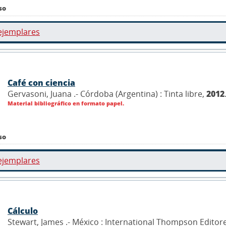
so
ejemplares
Café con ciencia
Gervasoni, Juana .- Córdoba (Argentina) : Tinta libre,
2012
Material bibliográfico en formato papel.
so
ejemplares
Cálculo
Stewart, James .- México : International Thompson Editor