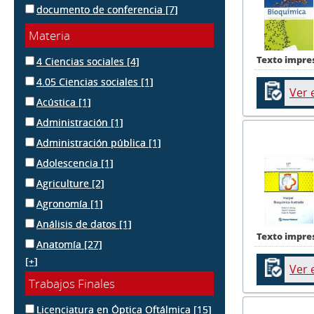
documento de conferencia
[7]
Materia
Texto impre
4 Ciencias sociales
[4]
4.05 Ciencias sociales
[1]
Ver 
Acústica
[1]
Administración
[1]
Administración pública
[1]
Adolescencia
[1]
Agriculture
[2]
Agronomía
[1]
Análisis de datos
[1]
Texto impre
Anatomía
[27]
[+]
Ver 
Trabajos Finales
Licenciatura en Óptica Oftálmica
[15]