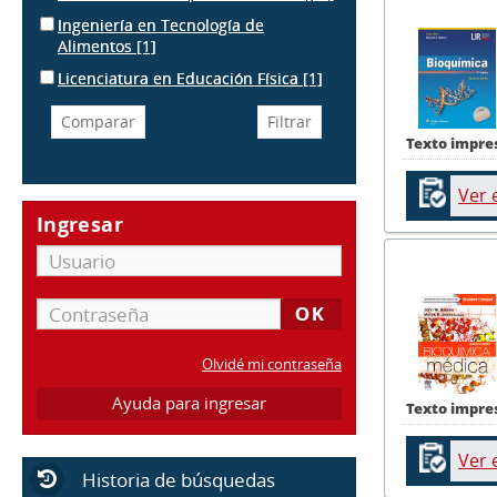
Ingeniería en Tecnología de
Alimentos
[1]
Licenciatura en Educación Física
[1]
Texto impre
Ver 
Ingresar
Olvidé mi contraseña
Ayuda para ingresar
Texto impre
Ver 
Historia de búsquedas