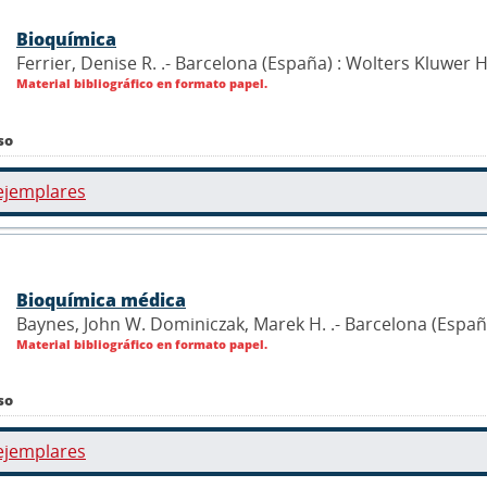
Bioquímica
Ferrier, Denise R. .- Barcelona (España) : Wolters Kluwer 
Material bibliográfico en formato papel.
so
ejemplares
Bioquímica médica
Baynes, John W. Dominiczak, Marek H. .- Barcelona (España
Material bibliográfico en formato papel.
so
ejemplares