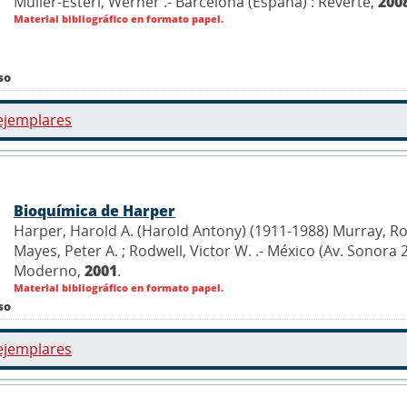
Müller-Esterl, Werner .- Barcelona (España) : Reverté,
200
Material bibliográfico en formato papel.
so
ejemplares
Bioquímica de Harper
Harper, Harold A. (Harold Antony) (1911-1988) Murray, Robe
Mayes, Peter A. ; Rodwell, Victor W. .- México (Av. Sonora
Moderno,
2001
.
Material bibliográfico en formato papel.
so
ejemplares