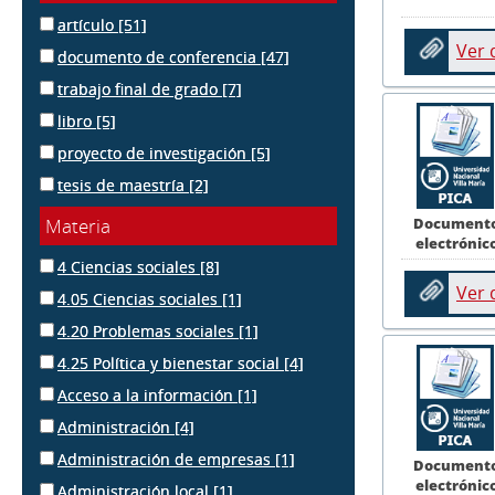
artículo
[51]
Ver
documento de conferencia
[47]
trabajo final de grado
[7]
libro
[5]
proyecto de investigación
[5]
tesis de maestría
[2]
Document
Materia
electrónic
4 Ciencias sociales
[8]
Ver
4.05 Ciencias sociales
[1]
4.20 Problemas sociales
[1]
4.25 Política y bienestar social
[4]
Acceso a la información
[1]
Administración
[4]
Administración de empresas
[1]
Document
electrónic
Administración local
[1]