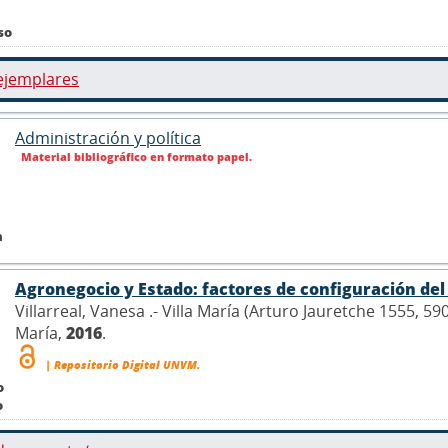
so
ejemplares
Administración y política
Material bibliográfico en formato papel.
n
Agronegocio y Estado: factores de configuración de
Villarreal, Vanesa .- Villa María (Arturo Jauretche 1555, 5
María,
2016
.
| Repositorio Digital UNVM.
o
o