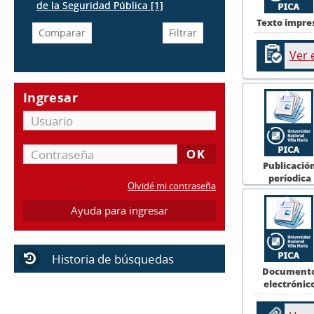
de la Seguridad Pública
[1]
Texto impre
Ver 
Ingresar
Publicació
períodica
Olvidé mi contraseña
Ayuda para ingresar
Historia de búsquedas
Document
electrónic