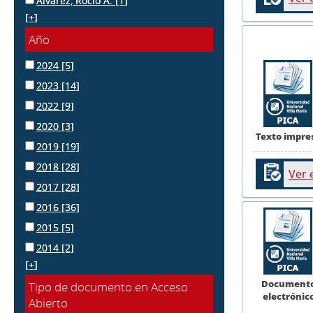
Alvarez, Rocío A.
[1]
[+]
Año
2024
[5]
2023
[14]
2022
[9]
2020
[3]
Texto impre
2019
[19]
2018
[28]
Ver 
2017
[28]
2016
[36]
2015
[5]
2014
[2]
[+]
Document
Tipo de documento en Acceso
electrónic
Abierto