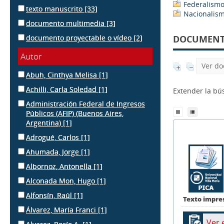
Federalism
texto manuscrito
[33]
Nacionalis
documento multimedia
[3]
documento proyectable o vídeo
[2]
DOCUMENTS
Autor
Ver do
Abuh, Cinthya Melisa
[1]
Achilli, Carla Soledad
[1]
Extender la b
Administración Federal de Ingresos
Públicos (AFIP) (Buenos Aires,
Argentina)
[1]
Adrogué, Carlos
[1]
Ahumada, Jorge
[1]
Albornoz, Antonella
[1]
Alconada Mon, Hugo
[1]
Alfonsín, Raúl
[1]
Texto impre
Álvarez, María Franci
[1]
Ver 