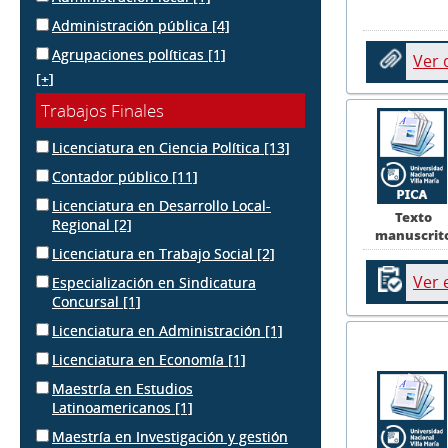
Administración pública
[4]
Agrupaciones políticas
[1]
Ver
[+]
Trabajos Finales
Licenciatura en Ciencia Política
[13]
Contador público
[11]
Licenciatura en Desarrollo Local-
Texto
Regional
[2]
manuscrit
Licenciatura en Trabajo Social
[2]
Ver 
Especialización en Sindicatura
Concursal
[1]
Licenciatura en Administración
[1]
Licenciatura en Economía
[1]
Maestría en Estudios
Latinoamericanos
[1]
Maestría en Investigación y gestión