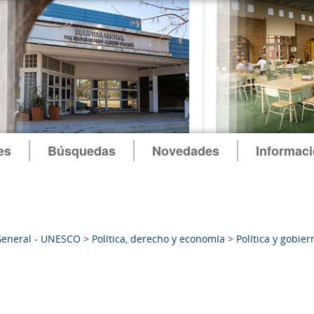
es
Búsquedas
Novedades
Informac
General - UNESCO
>
Política, derecho y economía
>
Política y gobier