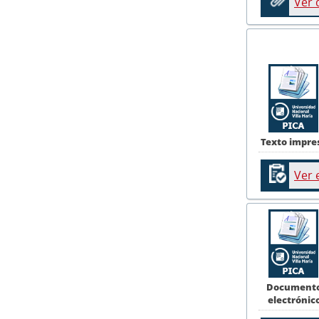
Ver
Texto impre
Ver 
Document
electrónic