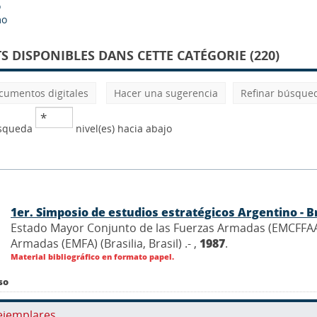
o
mo
 DISPONIBLES DANS CETTE CATÉGORIE (220)
cumentos digitales
Hacer una sugerencia
Refinar búsque
úsqueda
nivel(es) hacia abajo
1er. Simposio de estudios estratégicos Argentino - B
Estado Mayor Conjunto de las Fuerzas Armadas (EMCFFAA)
Armadas (EMFA) (Brasilia, Brasil) .- ,
1987
.
Material bibliográfico en formato papel.
so
ejemplares