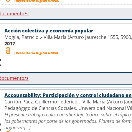
| Repositorio Digital UNVM.
 documento/s
Acción colectiva y economía popular
Mogila, Patricio .- Villa María (Arturo Jauretche 1555, 590
2017
.
| Repositorio Digital UNVM.
o
o
 documento/s
Accountability: Participación y control ciudadano e
Carrión Páez, Guillermo Federico .- Villa María (Arturo Ja
Pedagógigo de Ciencias Sociales. Universidad Nacional Vi
El presente trabajo realiza un abordaje teórico sobre el tópico
los gobernantes por parte de los gobernados. Plantea de for
o
organizar[...]
o