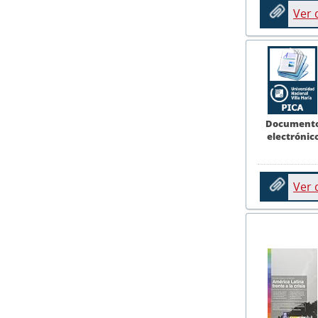
Ver
Document
electrónic
Ver