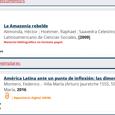
 documento/s
La Amazonía rebelde
Alimonda, Héctor ; Hoetmer, Raphael ; Saavedra Celestino
Latinoamericano de Ciencias Sociales,
[2009]
.
Material bibliográfico en formato papel.
so
ejemplares
América Latina ante un punto de inflexión: las dime
Montero, Federico .- Villa María (Arturo Jauretche 1555, 5
María,
2016
.
| Repositorio Digital UNVM.
o
o