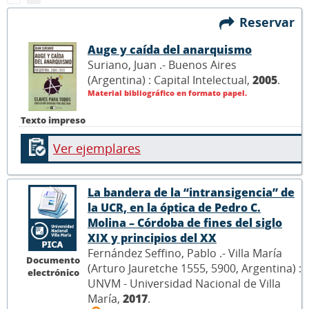
Reservar
Auge y caída del anarquismo
Suriano, Juan .- Buenos Aires
(Argentina) : Capital Intelectual,
2005
.
Material bibliográfico en formato papel.
Texto impreso
Ver ejemplares
La bandera de la “intransigencia” de
la UCR, en la óptica de Pedro C.
Molina – Córdoba de fines del siglo
XIX y principios del XX
Fernández Seffino, Pablo .- Villa María
Documento
(Arturo Jauretche 1555, 5900, Argentina) :
electrónico
UNVM - Universidad Nacional de Villa
María,
2017
.