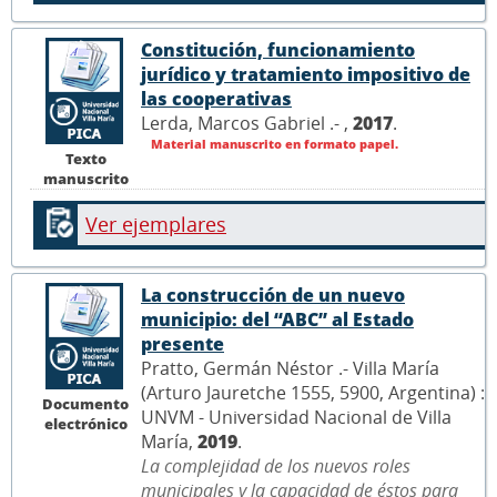
Constitución, funcionamiento
jurídico y tratamiento impositivo de
las cooperativas
Lerda, Marcos Gabriel .- ,
2017
.
Material manuscrito en formato papel.
Texto
manuscrito
Ver ejemplares
La construcción de un nuevo
municipio: del “ABC” al Estado
presente
Pratto, Germán Néstor .- Villa María
(Arturo Jauretche 1555, 5900, Argentina) :
Documento
UNVM - Universidad Nacional de Villa
electrónico
María,
2019
.
La complejidad de los nuevos roles
municipales y la capacidad de éstos para