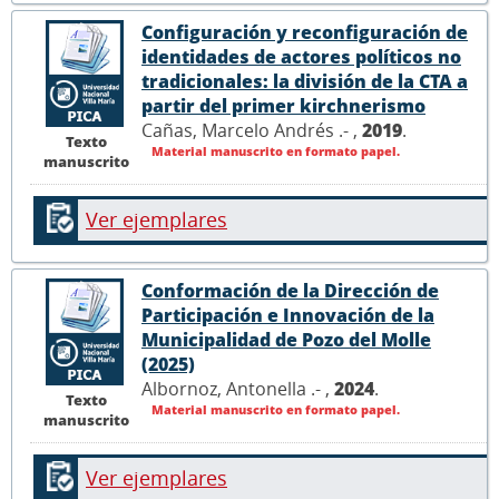
Configuración y reconfiguración de
identidades de actores políticos no
tradicionales: la división de la CTA a
partir del primer kirchnerismo
Cañas, Marcelo Andrés .- ,
2019
.
Texto
Material manuscrito en formato papel.
manuscrito
Ver ejemplares
Conformación de la Dirección de
Participación e Innovación de la
Municipalidad de Pozo del Molle
(2025)
Albornoz, Antonella .- ,
2024
.
Texto
Material manuscrito en formato papel.
manuscrito
Ver ejemplares