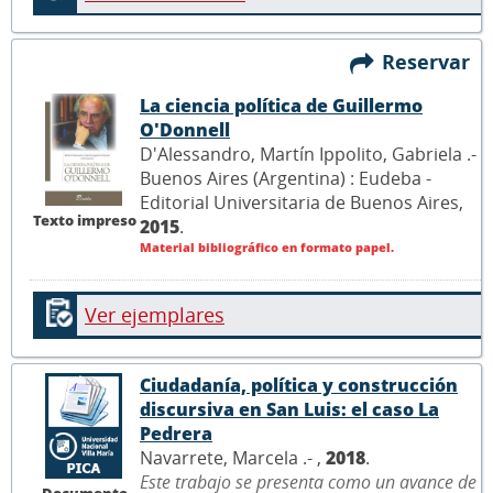
Reservar
La ciencia política de Guillermo
O'Donnell
D'Alessandro, Martín Ippolito, Gabriela .-
Buenos Aires (Argentina) : Eudeba -
Editorial Universitaria de Buenos Aires,
Texto impreso
2015
.
Material bibliográfico en formato papel.
Ver ejemplares
Ciudadanía, política y construcción
discursiva en San Luis: el caso La
Pedrera
Navarrete, Marcela .- ,
2018
.
Este trabajo se presenta como un avance de
Documento