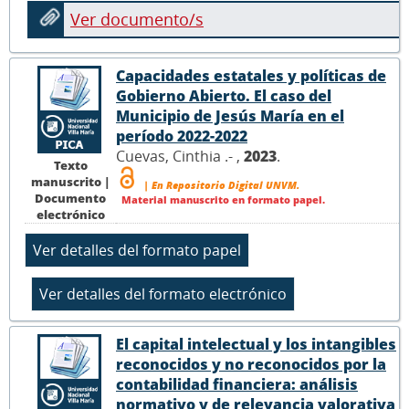
Ver documento/s
Capacidades estatales y políticas de
Gobierno Abierto. El caso del
Municipio de Jesús María en el
período 2022-2022
Cuevas, Cinthia .- ,
2023
.
Texto
manuscrito |
| En Repositorio Digital UNVM.
Documento
Material manuscrito en formato papel.
electrónico
El capital intelectual y los intangibles
reconocidos y no reconocidos por la
contabilidad financiera: análisis
normativo y de relevancia valorativa