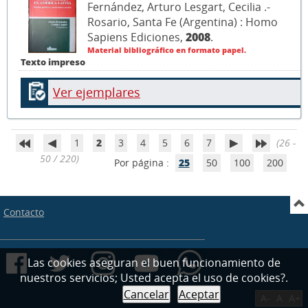
Fernández, Arturo Lesgart, Cecilia .-
Rosario, Santa Fe (Argentina) : Homo
Sapiens Ediciones,
2008
.
Material bibliográfico en formato papel.
Texto impreso
Ver ejemplares
1
2
3
4
5
6
7
(26 -
50 / 220)
Por página :
25
50
100
200
Contacto
Las cookies aseguran el buen funcionamiento de
nuestros servicios; Usted acepta el uso de cookies?.
Cancelar
Aceptar
A-
A
A+