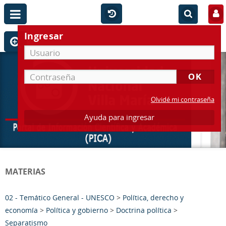
Ingresar
Olvidé mi contraseña
Ayuda para ingresar
MATERIAS
02 - Temático General - UNESCO
>
Política, derecho y
economía
>
Política y gobierno
>
Doctrina política
>
Separatismo